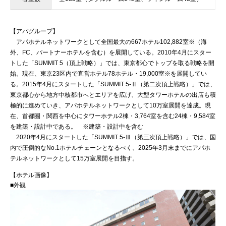
【アパグループ】
アパホテルネットワークとして全国最大の667ホテル102,882室※（海
外、FC、パートナーホテルを含む）を展開している。2010年4月にスター
トした「SUMMIT 5（頂上戦略）」では、東京都心でトップを取る戦略を開
始。現在、東京23区内で直営ホテル78ホテル・19,000室※を展開してい
る。2015年4月にスタートした「SUMMIT 5-Ⅱ（第二次頂上戦略）」では、
東京都心から地方中核都市へとエリアを広げ、大型タワーホテルの出店も積
極的に進めていき、アパホテルネットワークとして10万室展開を達成。現
在、首都圏・関西を中心にタワーホテル2棟・3,764室を含む24棟・9,584室
を建築・設計中である。 ※建築・設計中を含む
2020年4月にスタートした「SUMMIT 5-Ⅲ（第三次頂上戦略）」では、国
内で圧倒的なNo.1ホテルチェーンとなるべく、2025年3月末までにアパホ
テルネットワークとして15万室展開を目指す。
【ホテル画像】
■外観