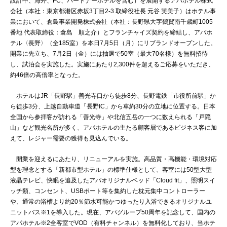
設計中、海外、FC、パートナーホテルを含む）を展開するアパホテル株式
会社（本社：東京都港区赤坂3丁目2‐3 取締役社長 元谷 芙美子）はホテル事
業において、倉島事業開発株式会社（本社：長野県大字鶴賀南千歳町1005
番地 代表取締役：倉島 順之介）とフランチャイズ契約を締結し、アパホ
テル〈長野〉（全185室）を本日7月5日（月）にリブランドオープンした。
開業に先立ち、7月2日（金）には抽選で50室（最大70名様）を無料招待
し、試泊会を実施した。実施にあたり2,300件を超えるご応募をいただき、
約46倍の高倍率となった。
ホテルはJR「長野駅」善光寺口から徒歩8分、長野電鉄「市役所前駅」か
ら徒歩3分、上越自動車道「長野IC」から車約30分の立地に位置する。日本
全国から参拝客が訪れる「善光寺」や北信五岳の一つに数えられる「戸隠
山」など観光名所が多く、アパホテルの主たる顧客層であるビジネス客に加
えて、レジャー需要の獲得も見込んでいる。
開業を迎えるにあたり、リニューアルを実施。高品質・高機能・環境対応
型を理念とする「新都市型ホテル」の標準仕様として、客室には50型大型
液晶テレビ、快眠を追及したアパオリジナルベッド「Cloud fit」、照明スイ
ッチ類、コンセント、USBポート等を集約した枕元集中コントローラー
や、通常の浴槽より約20％節水可能かつゆったり入浴できるオリジナルユ
ニットバス※1を導入した。現在、アパグループ50周年を記念して、国内の
アパホテル※2全客室でVOD（有料チャンネル）を無料化しており、当ホテ