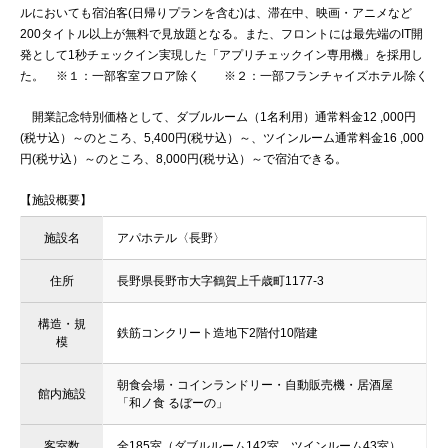
ルにおいても宿泊客(日帰りプランを含む)は、滞在中、映画・アニメなど
200タイトル以上が無料で見放題となる。また、フロントには最先端のIT開
発として1秒チェックイン実現した「アプリチェックイン専用機」を採用し
た。 ※１：一部客室フロア除く ※２：一部フランチャイズホテル除く
開業記念特別価格として、ダブルルーム（1名利用）通常料金12 ,000円
(税サ込）～のところ、5,400円(税サ込）～、ツインルーム通常料金16 ,000
円(税サ込）～のところ、8,000円(税サ込）～で宿泊できる。
【施設概要】
施設名
アパホテル〈長野〉
住所
長野県長野市大字鶴賀上千歳町1177-3
構造・規
鉄筋コンクリート造地下2階付10階建
模
朝食会場・コインランドリー・自動販売機・居酒屋
館内施設
「和ノ食 るぼーの」
客室数
全185室（ダブルルーム142室、ツインルーム43室）