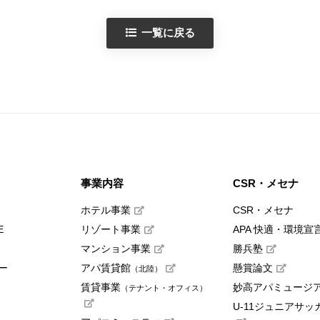
一覧に戻る
事業内容
CSR・メセナ
ホテル事業
CSR・メセナ
E
リゾート事業
APA 快適・環境宣
マンション事業
勝兵塾
ー
アパ賃貸館
懸賞論文
（北陸）
賃貸事業
妙高アパミュージ
（テナント・オフィス）
U-11ジュニアサッ