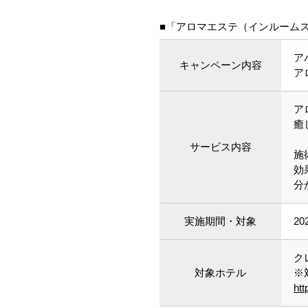
■「アロマエステ（インルーム
ア
キャンペーン内容
ア
ア
癒
サービス内容
施
効
分
実施期間・対象
2
ク
対象ホテル
※
htt