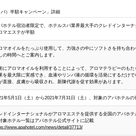
スパ）半額キャンペーン」詳細
パホテル宿泊者限定で、ホテルスパ業界最大手のクレドインターナ
ロマエステが半額
ロマオイルをたっぷり使用して、力強さの中にソフトさを持ち合わ
しの時間へとご案内します。
術にアロマオイルを利用することによって、アロマテラピーのもた
果を最大限に実感でき、血液やリンパ液の循環を活発にするだけで
が直接、皮膚から吸収され、新陳代謝を促す効果があります。
021年5月1日（土）から2021年7月31日（土）、対象のアパホテル
レドインターナショナルがアロマエステを提供する全国のアパホテル
対象ホテル一覧はアパホテル公式サイトに記載
ps://www.apahotel.com/news/detail/37713/