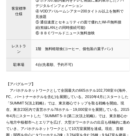
③ ホテルの館内案内をテレビ画面に集約表示したアパ
デジタルインフォメーション
客室標準
④ VODアパルームシアター200タイトル以上を無料で
仕様
見放題
⑤ 通信速度とセキュリティの面で優れたWi-Fi無料接
続(有線LANとの同時接続可能)
⑥ ＢＢＣワールドニュース無料放映
レストラ
1階 無料軽朝食(コーヒー、個包装の菓子パン)
ン
駐車場
4台(先着順、予約不可)
【アパグループ】
アパホテルネットワークとして全国最大の665ホテル102,708室※(海外、
FC、パートナーホテルを含む)を展開している。2010年4月にスタートした
「SUMMIT 5(頂上戦略)」では、東京都心でトップを取る戦略を開始。現
在、東京23区内で直営ホテル78ホテル・19,000室※を展開している。2015
年4月にスタートした「SUMMIT 5-Ⅱ(第二次頂上戦略)」では、東京都心か
ら地方中核都市へとエリアを広げ、大型タワーホテルの出店も積極的に進め
ていき、アパホテルネットワークとして10万室展開を達成。現在、首都
圏・関西を中心にタワーホテル2棟・3,764室を含む26棟・9,947室を建築・