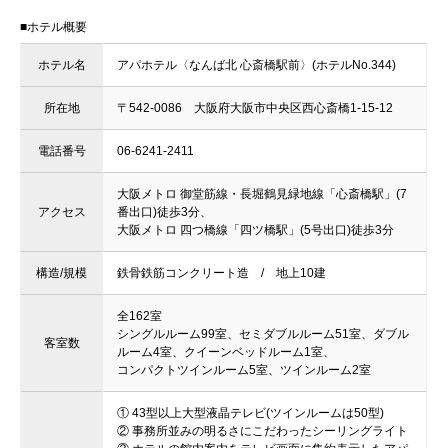
■ホテル概要
ホテル名
アパホテル〈なんば北 心斎橋駅前〉(ホテルNo.344)
所在地
〒542-0086 大阪府大阪市中央区西心斎橋1-15-12
電話番号
06-6241-2411
大阪メトロ 御堂筋線・長堀鶴見緑地線「心斎橋駅」(7
アクセス
番出口)徒歩3分、
大阪メトロ 四つ橋線「四ツ橋駅」(5号出口)徒歩3分
構造/規模
鉄骨鉄筋コンクリート造 / 地上10建
全162室
シングルルーム99室、セミダブルルーム51室、ダブル
客室数
ルーム4室、クイーンベッドルーム1室、
コンパクトツインルーム5室、ツインルーム2室
① 43型以上大型液晶テレビ(ツインルームは50型)
② 事務所並みの明るさにこだわったシーリングライト