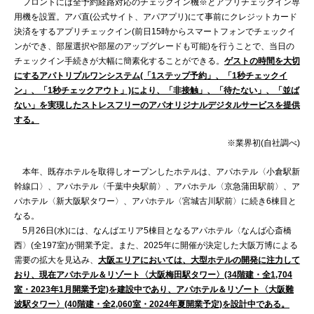
フロントには全予約経路対応のチェックイン機※とアプリチェックイン専
用機を設置。アパ直(公式サイト、アパアプリ)にて事前にクレジットカード
決済をするアプリチェックイン(前日15時からスマートフォンでチェックイ
ンができ、部屋選択や部屋のアップグレードも可能)を行うことで、当日の
チェックイン手続きが大幅に簡素化することができる。
ゲストの時間を大切
にするアパトリプルワンシステム(「1ステップ予約」、「1秒チェックイ
ン」、「1秒チェックアウト」)により、「非接触」、「待たない」、「並ば
ない」を実現したストレスフリーのアパオリジナルデジタルサービスを提供
する。
※業界初(自社調べ)
本年、既存ホテルを取得しオープンしたホテルは、アパホテル〈小倉駅新
幹線口〉、アパホテル〈千葉中央駅前〉、アパホテル〈京急蒲田駅前〉、ア
パホテル〈新大阪駅タワー〉、アパホテル〈宮城古川駅前〉に続き6棟目と
なる。
5月26日(水)には、なんばエリア5棟目となるアパホテル〈なんば心斎橋
西〉(全197室)が開業予定。また、2025年に開催が決定した大阪万博による
需要の拡大を見込み、
大阪エリアにおいては、大型ホテルの開発に注力して
おり、現在アパホテル＆リゾート〈大阪梅田駅タワー〉(34階建・全1,704
室・2023年1月開業予定)を建設中であり、アパホテル＆リゾート〈大阪難
波駅タワー〉(40階建・全2,060室・2024年夏開業予定)を設計中である。