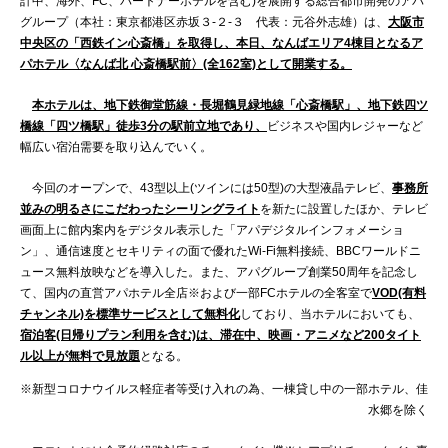
計中、海外、FC、パートナーホテルを含む)を展開する総合都市開発のアパ
グループ（本社：東京都港区赤坂３-２-３ 代表：元谷外志雄）は、
大阪市
中央区の「西鉄イン心斎橋」を取得し、本日、なんばエリア4棟目となるア
パホテル〈なんば北 心斎橋駅前〉(全162室)として開業する。
本ホテルは、地下鉄御堂筋線・長堀鶴見緑地線「心斎橋駅」、地下鉄四ツ
橋線「四ツ橋駅」徒歩3分の駅前立地であり、
ビジネスや国内レジャーなど
幅広い宿泊需要を取り込んでいく。
今回のオープンで、43型以上(ツインには50型)の大型液晶テレビ、
事務所
並みの明るさにこだわったシーリングライト
を新たに設置したほか、テレビ
画面上に館内案内をデジタル表示した「アパデジタルインフォメーショ
ン」、通信速度とセキリティの面で優れたWi-Fi無料接続、BBCワールドニ
ュース無料放映などを導入した。また、アパグループ創業50周年を記念し
て、国内の直営アパホテル全店※および一部FCホテルの全客室で
VOD(有料
チャンネル)を標準サービスとして無料化
しており、当ホテルにおいても、
宿泊客(日帰りプラン利用を含む)は、滞在中、映画・アニメなど200タイト
ル以上が無料で見放題
となる。
※新型コロナウイルス軽症者等受け入れの為、一棟貸し中の一部ホテル、佳
水郷を除く