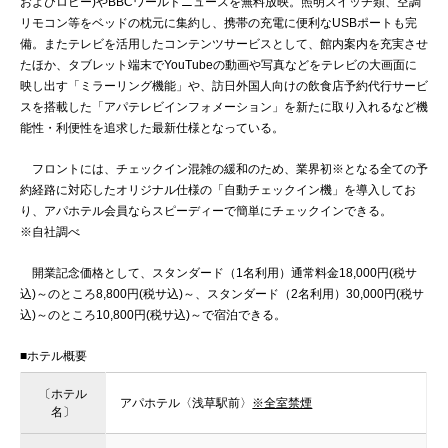
およびロビー)やBBCワールドニュースを無料放映。照明スイッチ類、空調
リモコン等をベッドの枕元に集約し、携帯の充電に便利なUSBポートも完
備。またテレビを活用したコンテンツサービスとして、館内案内を充実させ
たほか、タブレット端末でYouTubeの動画や写真などをテレビの大画面に
映し出す「ミラーリング機能」や、訪日外国人向けの飲食店予約代行サービ
スを搭載した「アパテレビインフォメーション」を新たに取り入れるなど機
能性・利便性を追求した最新仕様となっている。
フロントには、チェックイン混雑の緩和のため、業界初※となる全ての予
約経路に対応したオリジナル仕様の「自動チェックイン機」を導入してお
り、アパホテル会員ならスピーディーで簡単にチェックインできる。
※自社調べ
開業記念価格として、スタンダード（1名利用）通常料金18,000円(税サ
込)～のところ8,800円(税サ込)～、スタンダード（2名利用）30,000円(税サ
込)～のところ10,800円(税サ込)～で宿泊できる。
■ホテル概要
〔ホテル
アパホテル〈浅草駅前〉
※全室禁煙
名〕