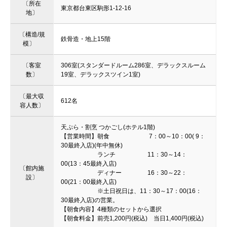
〔所在
東京都台東区駒形1-12-16
地〕
〔構造/規
鉄骨造・地上15階
模〕
〔客室
306室(スタンダードルーム286室、デラックスルーム
数〕
19室、デラックスツイン1室)
〔最大収
612名
容人数〕
天ぷら・割烹 つかごし(ホテル1階)
【営業時間】朝食 7：00～10：00( 9：
30最終入店)(年中無休)
ランチ 11：30～14：
00(13：45最終入店)
〔館内施
ディナー 16：30～22：
設〕
00(21：00最終入店)
※土日祝日は、11：30～17：00(16：
30最終入店)の営業。
【朝食内容】4種類のセットから選択
【朝食料金】前売1,200円(税込) 当日1,400円(税込)