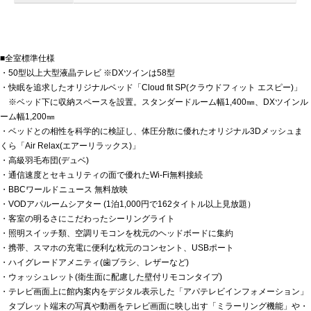
■全室標準仕様
・50型以上大型液晶テレビ ※DXツインは58型
・快眠を追求したオリジナルベッド「Cloud fit SP(クラウドフィット エスピー)」
※ベッド下に収納スペースを設置。スタンダードルーム幅1,400㎜、DXツインル
ーム幅1,200㎜
・ベッドとの相性を科学的に検証し、体圧分散に優れたオリジナル3Dメッシュま
くら「Air Relax(エアーリラックス)」
・高級羽毛布団(デュベ)
・通信速度とセキュリティの面で優れたWi-Fi無料接続
・BBCワールドニュース 無料放映
・VODアパルームシアター (1泊1,000円で162タイトル以上見放題）
・客室の明るさにこだわったシーリングライト
・照明スイッチ類、空調リモコンを枕元のヘッドボードに集約
・携帯、スマホの充電に便利な枕元のコンセント、USBポート
・ハイグレードアメニティ(歯ブラシ、レザーなど)
・ウォッシュレット(衛生面に配慮した壁付リモコンタイプ)
・テレビ画面上に館内案内をデジタル表示した「アパテレビインフォメーション」
タブレット端末の写真や動画をテレビ画面に映し出す「ミラーリング機能」や・