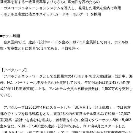
遮光率を有する一級遮光基準よりもさらに遮光性を高めたもの
・ガスコージェネレーションシステムを導入し、発電した電気を館内で利用
・ホテル全客室に省エネスイッチ(カードキーホルダー）を採用
■ホテル展開
台東区内では、建築・設計中・FCを含め11棟2,631室展開しており、ホテル棟
数・客室数ともに業界No.1※である。※自社調べ
【アパグループ】
アパホテルネットワークとして全国最大の475ホテル78,250室(建築・設計中、海
外、FC、パートナーホテルを含む)を展開しており、年間宿泊数は約1,437万名(平
成29年11月期末実績)に上る。アパホテル会員の累積会員数は、1,500万名を突破し
ている。
アパグループは2010年4月にスタートした「SUMMIT 5（頂上戦略）」では東京
都心でトップを取る戦略をとり、東京23区内の直営ホテル数のみで70棟・17,637
室(建築・設計中を含む)を達成し、首都圏を中心に全国でタワーホテル5棟・5,482
室を含む、51棟・17,400室を建築・設計中である。2015年4月にスタートした
「SUMMIT 5-Ⅱ（第二次頂上戦略）」では、国内は東京都心から地方中核都市へと