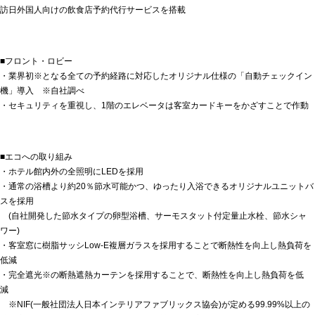
訪日外国人向けの飲食店予約代行サービスを搭載
■フロント・ロビー
・業界初※となる全ての予約経路に対応したオリジナル仕様の「自動チェックイン
機」導入 ※自社調べ
・セキュリティを重視し、1階のエレベータは客室カードキーをかざすことで作動
■エコへの取り組み
・ホテル館内外の全照明にLEDを採用
・通常の浴槽より約20％節水可能かつ、ゆったり入浴できるオリジナルユニットバ
スを採用
(自社開発した節水タイプの卵型浴槽、サーモスタット付定量止水栓、節水シャ
ワー)
・客室窓に樹脂サッシLow-E複層ガラスを採用することで断熱性を向上し熱負荷を
低減
・完全遮光※の断熱遮熱カーテンを採用することで、断熱性を向上し熱負荷を低
減
※NIF(一般社団法人日本インテリアファブリックス協会)が定める99.99%以上の