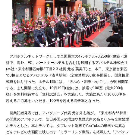
アパホテルネットワークとして全国最大の475ホテル78,250室 (建築・設
計中、海外、FC、パートナーホテルを含む)を展開するアパホテル株式会社
(本社：東京都港区赤坂3丁目2‐3 社長 元谷 芙美子)は、本日、東京都台東区
で8棟目となるアパホテル〈浅草駅前〉(全室禁煙306室)を開業し、開業披露
式典を執り行った。ホテル1階には、「天ぷら・割烹 つかごし」が同日開業
する。また開業に先立ち、10月19日(金)には、抽選で100室（最大200名
様）を無料招待する「無料試泊会」を実施した。実施にあたり10,000件を
超えるご応募をいただき、100倍を超える高倍率となった。
開業記者発表では、アパグループ代表 元谷外志雄が、「東京都内56棟目
の開業のアパホテルで、訪日外国人の増加や禁煙志向の高まりから全室禁煙
ホテルとした。本ホテルでは、タブレット端末でYouTubeの動画や写真な
どをテレビの大画面に映し出す『ミラーリング機能』を搭載した『アパテレ