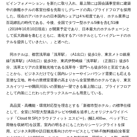
ビインフォメーション』を新たに取り入れ、最上階には国会議事堂前に建築
中の旗艦ホテルの客室仕様を先取りしグレードの高いプライドフロアを採用
した。現在のアパホテルの日本国内シェアは4％程度であり、ホテル業界は
百花繚乱の時代である。今後、全国でタワー型ホテル5棟を含む51棟
（2018年10月10日現在）が開業予定であり、日本最大のホテルチェーンと
して拡大路線を進むとともに、進化するアパホテルとしてハイグレードのホ
テルを提供していきたい。」と述べた。
同ホテルは、都営浅草線「浅草駅」（A1出口）徒歩1分、東京メトロ銀座
線｢浅草駅｣（A3出口）徒歩3分、東武伊勢崎線「浅草駅」（正面口）徒歩5
分、浅草エリアの主要観光地である浅草寺・雷門へも徒歩5分と至近である
ことから、ビジネスだけでなく国内レジャーやインバウンド需要にも応える
至便な立地。昨今の禁煙室需要の高まりから全室禁煙のホテルであり、東京
スカイツリーや隅田川沿いの景観が一望できる最上階には、プライドフロア
として内装にこだわったデラックスルームも用意している。
高品質・高機能・環境対応型を理念とする「新都市型ホテル」の標準仕様
として、全室に50型大型液晶テレビや快眠を追求したオリジナルワイドベ
ッド「Cloud fit SP(クラウドフィット エスピー)」(幅1,400㎜、ベッド下に
荷物を収納可)を設置。室内の明るさにもこだわりシーリングライトを採
用。ビジネス利用や訪日観光客向けのサービスとしてWi-Fi無料接続(全客室