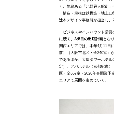
く、情緒ある「北野異人館街」
構造・規模は鉄骨造・地上13階
辻本デザイン事務所が担当し、2
ビジネスやインバウンド需要の
に続く、2棟目の出店計画
とな
関西エリアでは、本年4月11日
前〉（大阪市北区・全240室）
であるほか、大型タワーホテルの
定）、アパホテル〈京都駅東〉（
区・全657室・2020年春開
エリアで展開を進めていく。