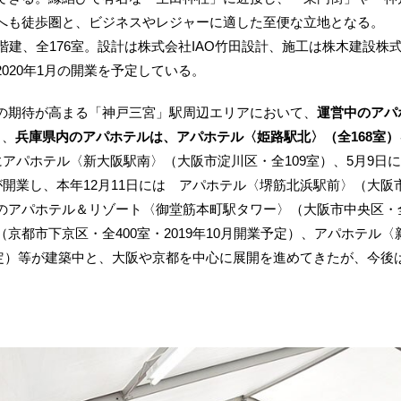
へも徒歩圏と、ビジネスやレジャーに適した至便な立地となる。
建、全176室。設計は株式会社IAO竹田設計、施工は株木建設株
020年1月の開業を予定している。
期待が高まる「神戸三宮」駅周辺エリアにおいて、
運営中のアパ
り、
兵庫県内のアパホテルは、アパホテル〈姫路駅北〉（全168室）を
にアパホテル〈新大阪駅南〉（大阪市淀川区・全109室）、5月9日
が開業し、本年12月11日には アパホテル〈堺筋北浜駅前〉（大阪
アパホテル＆リゾート〈御堂筋本町駅タワー〉（大阪市中央区・全91
京都市下京区・全400室・2019年10月開業予定）、アパホテル
業予定）等が建築中と、大阪や京都を中心に展開を進めてきたが、今