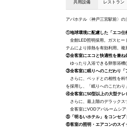
共用設備
レストラン
アパホテル〈神戸三宮駅前〉の
①地球環境に配慮した「エコ仕
全館LED照明採用。ガスヒー
テムにより排熱を有効利用。複
②全客室にエコと快適性を兼ね
ゆったり入浴できる卵形浴槽(
③全客室に眠りへのこだわり「アパ
さらに、ベッドとの相性を科学
を採用し、「眠りへのこだわり
④全客室に50型以上の大型テレ
さらに、最上階のデラックスツ
全客室にVODアパルームシアター
⑤「明るいホテル」をコンセプ
⑥客室の照明・エアコンのスイ