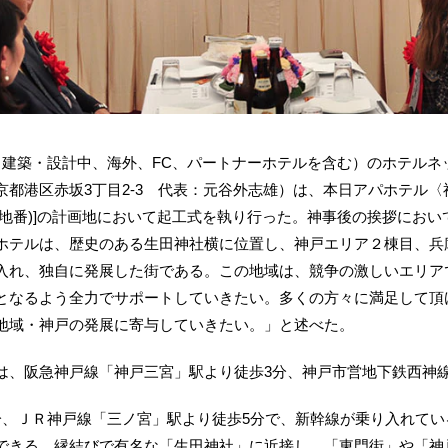
0室（建築・設計中、海外、FC、パートナーホテルを含む）のホテル
都港区赤坂3丁目2-3 代表：元谷外志雄）は、本日アパホテル〈
(地名地番)]の計画地において起工式を執り行った。神事後の挨拶にお
ホテルは、歴史のある生田神社横に位置し、神戸エリア２棟目、兵
入れ、独自に発展した街である。この地域は、競争の激しいエリア
となるよう全力でサポートしていきたい。多くの方々に満足して頂
地域・神戸の発展に寄与していきたい。」と述べた。
、阪急神戸線「神戸三宮」駅より徒歩3分、神戸市営地下鉄西神
、ＪＲ神戸線「三ノ宮」駅より徒歩5分で、新幹線が乗り入れてい
できる。縁結びで有名な「生田神社」に近接し、「東門街」や「神