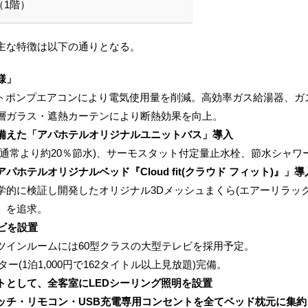
（1階）
主な特徴は以下の通りとなる。
様」
トポンプエアコンにより電気使用量を削減。高効率ガス給湯器、ガ
層ガラス・遮熱カーテンにより断熱効果を向上。
備えた「アパホテルオリジナルユニットバス」導入
通常より約20％節水)、サーモスタット付定量止水栓、節水シャワ
ホテルオリジナルベッド『Cloud fit(クラウド フィット)』」導
的に検証し開発したオリジナル3Dメッシュまくら(エアーリラックス
」を追求。
ビを設置
インルームには60型クラスの大型テレビを採用予定。
(1泊1,000円で162タイトル以上見放題)完備。
トとして、全客室にLEDシーリング照明を設置
ッチ・リモコン・USB充電専用コンセントを全てベッド枕元に集約