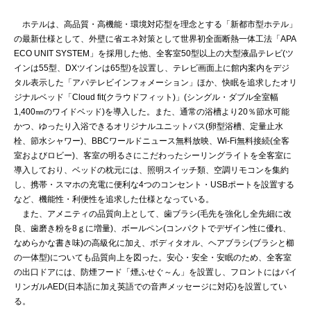
ホテルは、高品質・高機能・環境対応型を理念とする「新都市型ホテル」
の最新仕様として、外壁に省エネ対策として世界初全面断熱一体工法「APA
ECO UNIT SYSTEM」を採用した他、全客室50型以上の大型液晶テレビ(ツ
インは55型、DXツインは65型)を設置し、テレビ画面上に館内案内をデジ
タル表示した「アパテレビインフォメーション」ほか、快眠を追求したオリ
ジナルベッド「Cloud fit(クラウドフィット)」(シングル・ダブル全室幅
1,400㎜のワイドベッド)を導入した。また、通常の浴槽より20％節水可能
かつ、ゆったり入浴できるオリジナルユニットバス(卵型浴槽、定量止水
栓、節水シャワー)、BBCワールドニュース無料放映、Wi-Fi無料接続(全客
室およびロビー)、客室の明るさにこだわったシーリングライトを全客室に
導入しており、ベッドの枕元には、照明スイッチ類、空調リモコンを集約
し、携帯・スマホの充電に便利な4つのコンセント・USBポートを設置する
など、機能性・利便性を追求した仕様となっている。
また、アメニティの品質向上として、歯ブラシ(毛先を強化し全先細に改
良、歯磨き粉を8ｇに増量)、ボールペン(コンパクトでデザイン性に優れ、
なめらかな書き味)の高級化に加え、ボディタオル、ヘアブラシ(ブラシと櫛
の一体型)についても品質向上を図った。安心・安全・安眠のため、全客室
の出口ドアには、防煙フード「煙ふせぐ～ん」を設置し、フロントにはバイ
リンガルAED(日本語に加え英語での音声メッセージに対応)を設置してい
る。