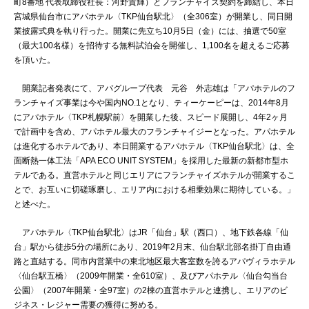
町8番地 代表取締役社長：河野貴輝）とフランチャイズ契約を締結し、本日
宮城県仙台市にアパホテル〈TKP仙台駅北〉（全306室）が開業し、同日開
業披露式典を執り行った。開業に先立ち10月5日（金）には、抽選で50室
（最大100名様）を招待する無料試泊会を開催し、1,100名を超えるご応募
を頂いた。
開業記者発表にて、アパグループ代表 元谷 外志雄は「アパホテルのフ
ランチャイズ事業は今や国内NO.1となり、ティーケーピーは、2014年8月
にアパホテル〈TKP札幌駅前〉を開業した後、スピード展開し、4年2ヶ月
で計画中を含め、アパホテル最大のフランチャイジーとなった。アパホテル
は進化するホテルであり、本日開業するアパホテル〈TKP仙台駅北〉は、全
面断熱一体工法「APA ECO UNIT SYSTEM」を採用した最新の新都市型ホ
テルである。直営ホテルと同じエリアにフランチャイズホテルが開業するこ
とで、お互いに切磋琢磨し、エリア内における相乗効果に期待している。」
と述べた。
アパホテル〈TKP仙台駅北〉はJR「仙台」駅（西口）、地下鉄各線「仙
台」駅から徒歩5分の場所にあり、2019年2月末、仙台駅北部名掛丁自由通
路と直結する。同市内営業中の東北地区最大客室数を誇るアパヴィラホテル
〈仙台駅五橋〉（2009年開業・全610室）、及びアパホテル〈仙台勾当台
公園〉（2007年開業・全97室）の2棟の直営ホテルと連携し、エリアのビ
ジネス・レジャー需要の獲得に努める。