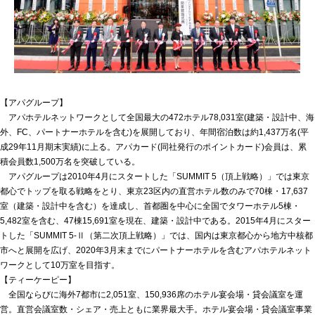
【アパグループ】
アパホテルネットワークとして全国最大の472ホテル78,031室(建築・設計中、海
外、FC、パートナーホテルを含む)を展開しており、年間宿泊数は約1,437万名(平
成29年11月期末実績)に上る。アパカード(同社発行のポイントカード)会員は、累
積会員数1,500万名を突破している。
アパグループは2010年4月にスタートした「SUMMIT 5（頂上戦略）」では東京
都心でトップを取る戦略をとり、東京23区内の直営ホテル数のみで70棟・17,637
室（建築・設計中を含む）を達成し、首都圏を中心に全国でタワーホテル5棟・
5,482室を含む、47棟15,691室を現在、建築・設計中である。2015年4月にスター
トした「SUMMIT 5-Ⅱ（第二次頂上戦略）」では、国内は東京都心から地方中核都
市へと展開を広げ、2020年3月末までにパートナーホテルを含むアパホテルネット
ワークとして10万室を目指す。
【ティーケーピー】
全国ならびに海外7都市に2,051室、150,936席のホテル宴会場・貸会議室を運
営。直営会議室数・シェア・売上ともに業界最大手。ホテル宴会場・貸会議室事業