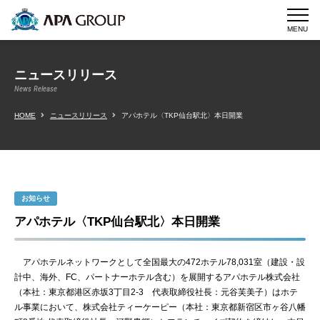
MENU
ニュースリリース
News Release
HOME
ニュースリリース
アパホテル〈TKP仙台駅北〉本日開業
お知らせ
アパホテル〈TKP仙台駅北〉本日開業
アパホテルネットワークとして全国最大の472ホテル78,031室（建設・設
計中、海外、FC、パートナーホテル含む）を展開するアパホテル株式会社
（本社：東京都港区赤坂3丁目2-3 代表取締役社長：元谷芙美子）はホテ
ル事業において、株式会社ティーケーピー（本社：東京都新宿区市ヶ谷八幡