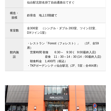
仙台駅北部名掛丁自由通路出てすぐ
構造・
鉄骨造 地上13階建て
規模
全306室 （シングル・ダブル 283室、ツイン22室、
客室数
DXツイン1室）
・レストラン「Forest（フォレスト）」 （1F、全59
席）
館内施
営業時間 朝食 6:30～ 9:30 ( 9:00最終入店)
設
昼食 11：30～14：30 (14：00最終入店)
朝食料金 1,400円（税込）
・TKPガーデンシティ仙台駅北（2F、5室：全464席）