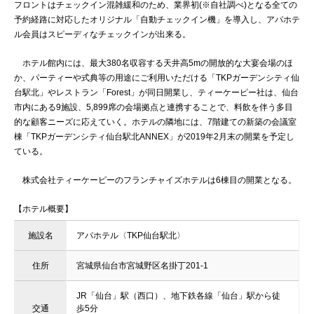
フロントはチェックイン混雑緩和のため、業界初(※自社調べ)となる全ての
予約経路に対応したオリジナル「自動チェックイン機」を導入し、アパホテ
ル会員はスピーディなチェックインが出来る。
ホテル館内には、最大380名収容する天井高5mの開放的な大宴会場のほ
か、パーティーや式典等の用途にご利用いただける「TKPガーデンシティ仙
台駅北」やレストラン「Forest」が同日開業し、ティーケーピー社は、仙台
市内にある9施設、5,899席の会場拠点と連携することで、料飲を伴う多目
的な顧客ニーズに応えていく。ホテルの隣地には、7階建ての新築の会議室
棟「TKPガーデンシティ仙台駅北ANNEX」が2019年2月末の開業を予定し
ている。
株式会社ティーケーピーのフランチャイズホテルは6棟目の開業となる。
【ホテル概要】
施設名
アパホテル〈TKP仙台駅北〉
住所
宮城県仙台市宮城野区名掛丁201-1
JR「仙台」駅（西口）、地下鉄各線「仙台」駅から徒
交通
歩5分