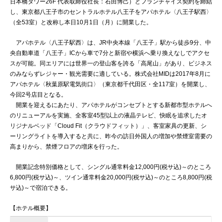
日本橋タワー26F 代表取締役社長：石田博己）とフランチャイズ契約を締結
し、東京都八王子市のセントラルホテル八王子をアパホテル〈八王子駅西〉
（全53室）と改称し本日10月1日（月）に開業した。
アパホテル〈八王子駅西〉は、JR中央本線「八王子」駅から徒歩9分、中
央自動車道「八王子」ICから車で7分と新宿や横浜へ乗り換えなしでアクセ
スが可能。同エリアには世界一の登山客を誇る「高尾山」があり、ビジネス
のみならずレジャー・観光需要に適している。株式会社MIDは2017年8月に
アパホテル〈秋葉原駅電気街口〉（東京都千代田区・全117室）を開業し、
今回2号店目となる。
開業を迎えるにあたり、アパホテルがコンセプトとする新都市型ホテルへ
のリニューアルを実施、全客室45型以上の液晶テレビ、快眠を追求したオ
リジナルベッド「Cloud Fit（クラウドフィット）」、客室家具の更新、シ
ーリングライトを導入すると共に、昨今の訪日外国人の増加や禁煙室需要の
高まりから、禁煙フロアの増床を行った。
開業記念特別価格として、シングル通常料金12,000円(税サ込)～のところ
6,800円(税サ込)～、ツイン通常料金20,000円(税サ込)～のところ8,800円(税
サ込)～で宿泊できる。
【ホテル概要】