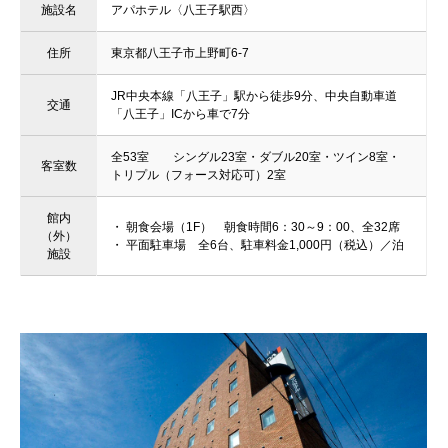
施設名
アパホテル〈八王子駅西〉
住所
東京都八王子市上野町6-7
JR中央本線「八王子」駅から徒歩9分、中央自動車道
交通
「八王子」ICから車で7分
全53室 シングル23室・ダブル20室・ツイン8室・
客室数
トリプル（フォース対応可）2室
館内
・ 朝食会場（1F） 朝食時間6：30～9：00、全32席
（外）
・ 平面駐車場 全6台、駐車料金1,000円（税込）／泊
施設