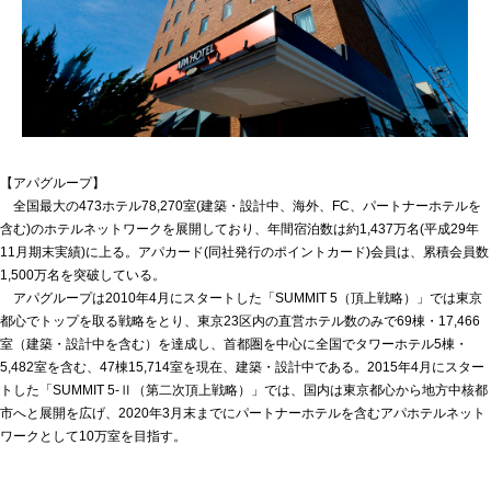
【アパグループ】
全国最大の473ホテル78,270室(建築・設計中、海外、FC、パートナーホテルを
含む)のホテルネットワークを展開しており、年間宿泊数は約1,437万名(平成29年
11月期末実績)に上る。アパカード(同社発行のポイントカード)会員は、累積会員数
1,500万名を突破している。
アパグループは2010年4月にスタートした「SUMMIT 5（頂上戦略）」では東京
都心でトップを取る戦略をとり、東京23区内の直営ホテル数のみで69棟・17,466
室（建築・設計中を含む）を達成し、首都圏を中心に全国でタワーホテル5棟・
5,482室を含む、47棟15,714室を現在、建築・設計中である。2015年4月にスター
トした「SUMMIT 5-Ⅱ（第二次頂上戦略）」では、国内は東京都心から地方中核都
市へと展開を広げ、2020年3月末までにパートナーホテルを含むアパホテルネット
ワークとして10万室を目指す。