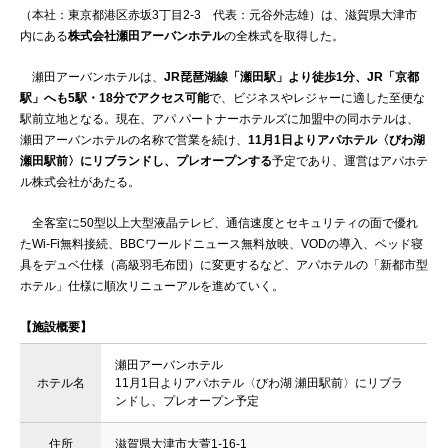
（本社：東京都港区赤坂3丁目2-3 代表：元谷外志雄）は、滋賀県大津市
内にある
株式会社瀬田アーバンホテル
の全株式を取得した。
瀬田アーバンホテルは、
JR琵琶湖線「瀬田駅」より徒歩1分、JR「京都
駅」へも5駅・18分でアクセス可能
で、ビジネスやレジャーに適した至便な
駅前立地となる。現在、アパ パートナーホテルズに加盟中の同ホテルは、
瀬田アーバンホテルの名称で営業を続け、
11月1日よりアパホテル〈びわ湖
瀬田駅前〉にリブランドし、プレオープンする
予定であり、運営はアパホテ
ル株式会社があたる。
全客室に50型以上大型液晶テレビ、通信速度とセキュリティの面で優れ
たWi-Fi無料接続、BBCワールドニュース無料放映、VODの導入、ベッド寝
具をデュベ仕様（高級羽毛布団）に変更するなど、アパホテルの「新都市型
ホテル」仕様に順次リニューアルを進めていく。
【施設概要】
瀬田アーバンホテル
ホテル名
11月1日よりアパホテル〈びわ湖 瀬田駅前〉にリブラ
ンドし、プレオープン予定
住所
滋賀県大津市大萱1-16-1