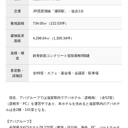
交通
JR琵琶湖線「瀬田駅」・徒歩1分
敷地面積
734.00㎡（222.03坪）
建物延床
4,298.64㎡（1,300.34坪）
面積
規模・構
鉄骨鉄筋コンクリート造陸屋根9階建
造
客室数・
全89室・カフェ・宴会場・会議室・駐車場
諸施設
現在、アパグループでは滋賀県内でアパホテル〈彦根南〉（全52室）
（彦根市・FC）を運営中であり、本ホテルを含めると滋賀県内のアパホテ
ルは全2棟・141室となる。
【アパグループ】
全国最大473ホテル78,270室（建築・設計中、海外、FC、パートナーホ