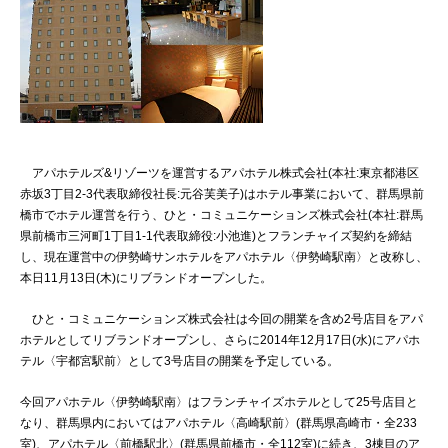
アパホテルズ&リゾーツを運営するアパホテル株式会社(本社:東京都港区
赤坂3丁目2-3代表取締役社長:元谷芙美子)はホテル事業において、群馬県前
橋市でホテル運営を行う、ひと・コミュニケーションズ株式会社(本社:群馬
県前橋市三河町1丁目1-1代表取締役:小池進)とフランチャイズ契約を締結
し、現在運営中の伊勢崎サンホテルをアパホテル〈伊勢崎駅南〉と改称し、
本日11月13日(木)にリブランドオープンした。
ひと・コミュニケーションズ株式会社は今回の開業を含め2号店目をアパ
ホテルとしてリブランドオープンし、さらに2014年12月17日(水)にアパホ
テル〈宇都宮駅前〉として3号店目の開業を予定している。
今回アパホテル〈伊勢崎駅南〉はフランチャイズホテルとして25号店目と
なり、群馬県内においてはアパホテル〈高崎駅前〉(群馬県高崎市・全233
室)、アパホテル〈前橋駅北〉(群馬県前橋市・全112室)に続き、3棟目のア