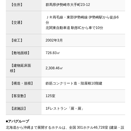
【住所】
群馬県伊勢崎市大手町23-12
ＪＲ両毛線・東部伊勢崎線 伊勢崎駅から徒歩6
【交通】
分
北関東自動車道 駒形ICから車で10分
【竣工】
2002年3月
【敷地面積】
726.83㎡
【建物延床面
2,308.46㎡
積】
【構造・規模】
鉄筋コンクリート造・陸屋根10階建
【客室数】
125室
【諸施設】
1Fレストラン「羅・羅」
■アパグループ
北海道から沖縄まで展開するホテルは、全国 301ホテル46,728室 (建築・設