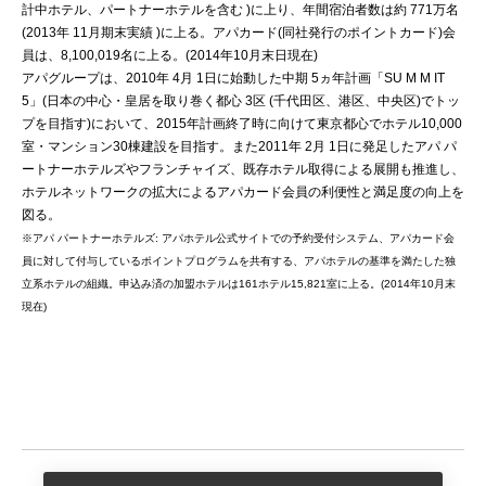
計中ホテル、パートナーホテルを含む )に上り、年間宿泊者数は約 771万名
(2013年 11月期末実績 )に上る。アパカード(同社発行のポイントカード)会
員は、8,100,019名に上る。(2014年10月末日現在)
アパグループは、2010年 4月 1日に始動した中期 5ヵ年計画「SU M M IT
5」(日本の中心・皇居を取り巻く都心 3区 (千代田区、港区、中央区)でトッ
プを目指す)において、2015年計画終了時に向けて東京都心でホテル10,000
室・マンション30棟建設を目指す。また2011年 2月 1日に発足したアパ パ
ートナーホテルズやフランチャイズ、既存ホテル取得による展開も推進し、
ホテルネットワークの拡大によるアパカード会員の利便性と満足度の向上を
図る。
※アパ パートナーホテルズ: アパホテル公式サイトでの予約受付システム、アパカード会
員に対して付与しているポイントプログラムを共有する、アパホテルの基準を満たした独
立系ホテルの組織。申込み済の加盟ホテルは161ホテル15,821室に上る。(2014年10月末
現在)