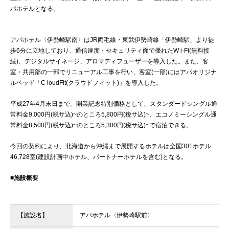
パホテルとなる。
アパホテル〈伊勢崎駅南〉はJR両毛線・東武伊勢崎線「伊勢崎駅」より徒
歩6分に立地しており、通信速度・セキュリティ面で優れたW i-Fi(無料接
続)、デジタルサイネージ、アロマディフューザーを導入した。また、客
室・共用部の一部でリニューアル工事を行い、客室(一部)にはアパオリジナ
ルベッド「C loudFit(クラウドフィット)」を導入した。
平成27年4月末日まで、開業記念特別価格として、スタンダードシングル通
常料金9,000円(税サ込)~のところ5,800円(税サ込)~、エコノミーシングル通
常料金8,500円(税サ込)~のところ5,300円(税サ込)~で宿泊できる。
今回の契約により、北海道から沖縄まで展開するホテルは全国301ホテル
46,728室(建設計画中ホテル、パートナーホテルを含む)となる。
■施設概要
【施設名】
アパホテル〈伊勢崎駅前〉