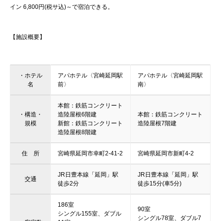
イン 6,800円(税サ込)～で宿泊できる。
【施設概要】
・ホテル
アパホテル〈宮崎延岡駅
アパホテル〈宮崎延岡駅
名
前〉
南〉
本館：鉄筋コンクリート
・構造・
造陸屋根6階建
本館：鉄筋コンクリート
規模
新館：鉄筋コンクリート
造陸屋根7階建
造陸屋根8階建
住 所
宮崎県延岡市幸町2-41-2
宮崎県延岡市新町4-2
JR日豊本線「延岡」駅
JR日豊本線「延岡」駅
交通
徒歩2分
徒歩15分(車5分)
186室
90室
シングル155室、ダブル
シングル78室、ダブル7