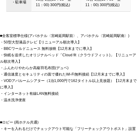
・駐車場
11：00) 300円(税込)
11：00) 300円(税込)
■全客室標準仕様(アパホテル〈宮崎延岡駅前〉、アパホテル〈宮崎延岡駅南〉)
・50型大型液晶テレビ【リニューアル順次導入】
・BBCワールドニュース 無料放映【12月末までに導入】
・快眠を追求したオリジナルベッド「Cloud fit（クラウドフィット)」【リニューア
ル順次導入】
・ふんわりやわらか高級羽毛布団(デュベ)
・通信速度とセキュリティの面で優れたWi-Fi無料接続【12月末までに導入】
・VODアパルームシアター（1泊1,000円で162タイトル以上見放題）【12月末まで
に導入】
・インターネット有線LAN無料接続
・温水洗浄便座
■ロビー (両ホテル共通)
・キーを入れるだけでチェックアウト可能な「フリーチェックアウトポスト」設置