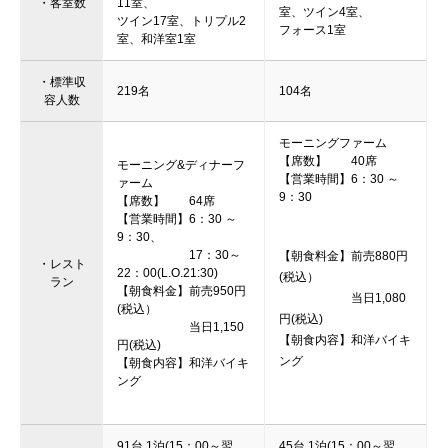
・客室数
11室、
室、ツイン4室、
ツイン17室、トリプル2
フォース1室
室、和洋室1室
・標準収
219名
104名
容人数
モーニングファーム
【席数】 40席
モーニング&ディナーフ
【営業時間】6：30 ～
ァーム
9：30
【席数】 64席
【営業時間】6：30 ～
9：30、
17：30～
【朝食料金】前売880円
・レスト
22：00(L.O.21:30)
(税込）
ラン
【朝食料金】前売950円
当日1,080
(税込）
円(税込)
当日1,150
【朝食内容】和洋バイキ
円(税込)
ング
【朝食内容】和洋バイキ
ング
91台 1泊(15：00～翌
45台 1泊(15：00～翌