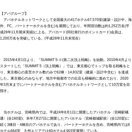
【アパグループ】
アパホテルネットワークとして全国最大の417ホテル67,570室(建築・設計中、海
外、FC、パートナーホテルを含む)を展開しており、年間宿泊数は約1,252万名(平
成28年11月期末実績)に上る。アパカード(同社発行のポイントカード)会員は、
1,200万名を突破している。(平成28年11月末現在）
2015年4月1日より、「SUMMIT 5-Ⅱ(第二次頂上戦略)」を始動。2010年4月より
スタートした「SUMMIT 5（頂上戦略）」では、東京都心でトップを取る戦略をと
り、東京都心の直営ホテル数のみで62棟・14,832室（建築・設計中含む）を達成
した。東京都心のみならず、地方中核都市での出店も積極的に進めており、2020
年3月末までにパートナーホテルを含むアパホテルネットワークとして10万室を目
指す。
当ホテルは、宮崎県内では、平成24年8月1日に開業したアパホテル〈宮崎駅橘
通〉(全160室)、本年7月27日に開業したアパホテル〈宮崎都城駅前〉(全120室)に
続く3棟目・4棟目のアパホテルであり、パートナーホテルを含め、宮崎県内では6
ホテル664室、九州エリアでは40ホテル4,903室展開している。