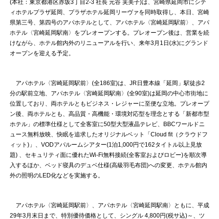
(本社：東京都港区赤坂3丁目2-3 社長 元谷 芙美子)は、宮崎県延岡市にシテ
ィホテルプラザ延岡、プラザホテル延岡リーヴァを同時取得し、本日、宮崎
県第三号、第四号のアパホテルとして、アパホテル〈宮崎延岡駅前〉、アパ
ホテル〈宮崎延岡駅南〉をプレオープンする。プレオープン後は、営業を続
けながら、ホテル館内外のリニューアルを行い、来年3月1日(水)にグランド
オープンを迎える予定。
アパホテル〈宮崎延岡駅前〉(全186室)は、JR日豊本線「延岡」駅徒歩2
分の駅前立地、アパホテル〈宮崎延岡駅南〉(全90室)は延岡の中心市街地に
位置しており、両ホテルともビジネス・レジャーに至便な立地。プレオープ
ン後、両ホテルとも、高品質・高機能・環境対応型を理念とする「新都市型
ホテル」の標準仕様として全客室に50型大型液晶テレビ、BBCワールドニ
ュース無料放映、快眠を追求したオリジナルベット「Cloud fit（クラウドフ
ィット)」、VODアパルームシアター(1泊1,000円で162タイトル以上見放
題) 、セキュリティ面に優れたWi-Fi無料接続(全客室およびロビー)を順次導
入するほか、ベッド寝具のデュベ仕様(高級羽毛布団)への変更、ホテル館内
外の照明のLED化などを実施する。
アパホテル〈宮崎延岡駅前〉、アパホテル〈宮崎延岡駅南〉ともに、平成
29年3月末日まで、特別優待価格として、シングル 4,800円(税サ込)～、ツ