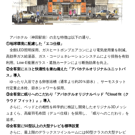
アパホテル〈神田駅前〉の主な特徴は以下の通り。
①地球環境に配慮した「エコ仕様」
全館LED照明採用。ガスヒートポンプエアコンにより電気使用量を削減。
高効率ガス給湯器、ガス・コージェネレーションシステムにより排熱を有効
利用。Low-E複層ガラス・遮熱カーテンにより断熱効果を向上。
②全客室にエコと快適性を兼ね備えた「アパホテルオリジナルユニットバ
ス」導入
ゆったり入浴できる卵形浴槽（通常より約20％節水）、サーモスタット
付定量止水栓、節水シャワーを採用。
③全客室に眠りへのこだわり「アパホテルオリジナルベッド『Cloud fit（ク
ラウド フィット）』」導入
さらに、ベッドとの相性を科学的に検証し開発したオリジナル3Dメッシ
ュまくら、高級羽毛布団（デュベ仕様）を採用し、「眠りへのこだわり」を
追求。
④全客室に50型以上の大型テレビを標準設置
さらに、最上階のデラックスツインルームには60型クラスの大型テレビ