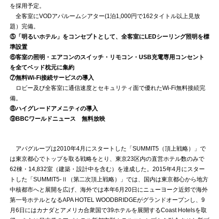
を採用予定。
全客室にVODアパルームシアター(1泊1,000円で162タイトル以上見放
題）完備。
⑤「明るいホテル」をコンセプトとして、全客室にLEDシーリング照明を標
準設置
⑥客室の照明・エアコンのスイッチ・リモコン・USB充電専用コンセント
を全てベッド枕元に集約
⑦無料Wi-Fi接続サービスの導入
ロビー及び全客室に通信速度とセキュリティ面で優れたWi-Fi無料接続完
備。
⑧ハイグレードアメニティの導入
⑨BBCワールドニュース 無料放映
アパグループは2010年4月にスタートした「SUMMIT5（頂上戦略）」で
は東京都心でトップを取る戦略をとり、東京23区内の直営ホテル数のみで
62棟・14,832室（建築・設計中を含む）を達成した。2015年4月にスター
トした「SUMMIT5-Ⅱ（第二次頂上戦略）」では、国内は東京都心から地方
中核都市へと展開を広げ、海外では本年6月20日にニューヨーク近郊で海外
第一号ホテルとなるAPA HOTEL WOODBRIDGEがグランドオープンし、9
月6日にはカナダとアメリカ合衆国で39ホテルを展開するCoast Hotelsを取