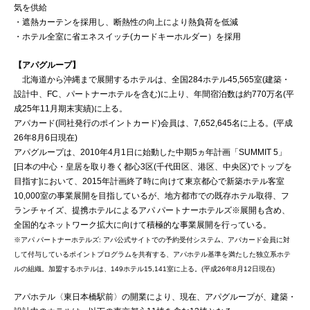
気を供給
・遮熱カーテンを採用し、断熱性の向上により熱負荷を低減
・ホテル全室に省エネスイッチ(カードキーホルダー）を採用
【アパグループ】
北海道から沖縄まで展開するホテルは、全国284ホテル45,565室(建築・
設計中、FC、パートナーホテルを含む)に上り、年間宿泊数は約770万名(平
成25年11月期末実績)に上る。
アパカード(同社発行のポイントカード)会員は、7,652,645名に上る。(平成
26年8月6日現在)
アパグループは、2010年4月1日に始動した中期5ヵ年計画「SUMMIT 5」
[日本の中心・皇居を取り巻く都心3区(千代田区、港区、中央区)でトップを
目指す]において、2015年計画終了時に向けて東京都心で新築ホテル客室
10,000室の事業展開を目指しているが、地方都市での既存ホテル取得、フ
ランチャイズ、提携ホテルによるアパ パートナーホテルズ※展開も含め、
全国的なネットワーク拡大に向けて積極的な事業展開を行っている。
※アパ パートナーホテルズ: アパ公式サイトでの予約受付システム、アパカード会員に対
して付与しているポイントプログラムを共有する、アパホテル基準を満たした独立系ホテ
ルの組織。加盟するホテルは、149ホテル15,141室に上る。(平成26年8月12日現在)
アパホテル〈東日本橋駅前〉の開業により、現在、アパグループが、建築・