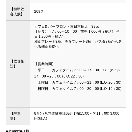
【標準収
269名
容人数】
カフェ& バー プロント東日本橋店 39席
【朝食】 7：00～10：00 前売 1,000円（税込） 当
日 1,200円（税込）
和食プレート3種、洋食プレート3種、パスタ8種から選
べる朝食を提供
【飲食施
【営業時間】
設】
・平日 カフェタイム 7：00～17：30、バータイム
17：30～23：00 (L.O. 22：30)
・土曜日 カフェタイム 7：00～21：00 (L.O. 20：30)
・日曜日 カフェタイム 7：00～20：00 (L.O. 19：30)
【駐車
8台(うち立体駐車場6台) 1泊(15:00～翌11：00) 3,000
場】
円(税込)
■全室標準仕様