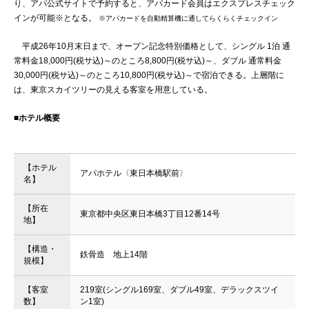
り、アパ公式サイトで予約すると、アパカード会員はエクスプレスチェック
インが可能※となる。
※アパカードを自動精算機に通してらくらくチェックイン
平成26年10月末日まで、オープン記念特別価格として、シングル 1泊 通
常料金18,000円(税サ込)～のところ8,800円(税サ込)～、ダブル 通常料金
30,000円(税サ込)～のところ10,800円(税サ込)～で宿泊できる。上層階に
は、東京スカイツリーの見える客室を用意している。
■ホテル概要
【ホテル
アパホテル〈東日本橋駅前〉
名】
【所在
東京都中央区東日本橋3丁目12番14号
地】
【構造・
鉄骨造 地上14階
規模】
【客室
219室(シングル169室、ダブル49室、デラックスツイ
数】
ン1室)