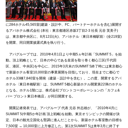
に284ホテル45,565室(建築・設計中、FC、パートナーホテルを含む)展開す
るアパホテル株式会社 (本社：東京都港区赤坂3丁目2‐3 社長 元谷 芙美子)
は、東京都中央区に、8月12日(火)、アパホテル〈東日本橋駅前〉(全219室)
を開業、同日開業披露式典を執り行う。
アパグループでは、2010年4月1日より中期5ヵ年計画「SUMMIT 5」を始
動。頂上戦略として、日本の中心である皇居を取り巻く都心三区(千代田
区、港区、中央区)を中心に、2015年3月末のSUMMIT 5終了時には東京都心
で新築ホテル客室10,000室の事業展開を目指しており、現在までに都心で
ホテル33棟7,840室を開発（建築・設計中を含む）。この度、開業するアパ
ホテル〈東日本橋駅前〉は、SUMMIT 5都心新築ホテル開業第22弾のホテル
となる。ホテル1階には、株式会社プロントコーポレーションの「カフェ&
バー プロント東日本橋店」が同日開業する。
開業記者発表では、アパグループ 代表 元谷 外志雄が、「2010年4月に
SUMMIT 5(中期5か年計画 頂上戦略)を始動。東京オリンピックの開催が決
定、日本の観光立国化も堅調に進んだことから、新築ホテル客室数の目標を
7,500室 → 10,000室に上方修正した。第1次SUMMIT 5は来年3月に終了す