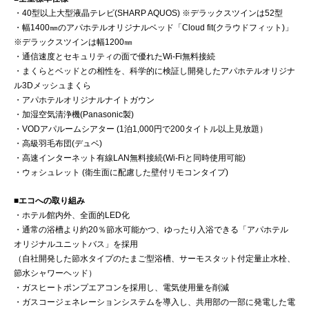
・40型以上大型液晶テレビ(SHARP AQUOS) ※デラックスツインは52型
・幅1400㎜のアパホテルオリジナルベッド「Cloud fit(クラウドフィット)」
※デラックスツインは幅1200㎜
・通信速度とセキュリティの面で優れたWi-Fi無料接続
・まくらとベッドとの相性を、科学的に検証し開発したアパホテルオリジナ
ル3Dメッシュまくら
・アパホテルオリジナルナイトガウン
・加湿空気清浄機(Panasonic製)
・VODアパルームシアター (1泊1,000円で200タイトル以上見放題）
・高級羽毛布団(デュベ)
・高速インターネット有線LAN無料接続(Wi-Fiと同時使用可能)
・ウォシュレット (衛生面に配慮した壁付リモコンタイプ)
■エコへの取り組み
・ホテル館内外、全面的LED化
・通常の浴槽より約20％節水可能かつ、ゆったり入浴できる「アパホテル
オリジナルユニットバス」を採用
（自社開発した節水タイプのたまご型浴槽、サーモスタット付定量止水栓、
節水シャワーヘッド）
・ガスヒートポンプエアコンを採用し、電気使用量を削減
・ガスコージェネレーションシステムを導入し、共用部の一部に発電した電