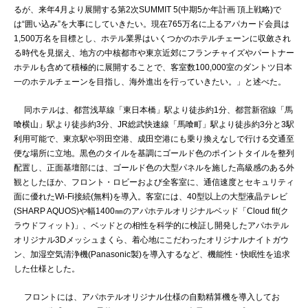
るが、来年4月より展開する第2次SUMMIT 5(中期5か年計画 頂上戦略)で
は“囲い込み”を大事にしていきたい。現在765万名に上るアパカード会員は
1,500万名を目標とし、ホテル業界はいくつかのホテルチェーンに収斂され
る時代を見据え、地方の中核都市や東京近郊にフランチャイズやパートナー
ホテルも含めて積極的に展開することで、客室数100,000室のダントツ日本
一のホテルチェーンを目指し、海外進出を行っていきたい。」と述べた。
同ホテルは、都営浅草線「東日本橋」駅より徒歩約1分、都営新宿線「馬
喰横山」駅より徒歩約3分、JR総武快速線「馬喰町」駅より徒歩約3分と3駅
利用可能で、東京駅や羽田空港、成田空港にも乗り換えなしで行ける交通至
便な場所に立地。黒色のタイルを基調にゴールド色のポイントタイルを整列
配置し、正面基壇部には、ゴールド色の大型パネルを施した高級感のある外
観としたほか、フロント・ロビーおよび全客室に、通信速度とセキュリティ
面に優れたWi-Fi接続(無料)を導入。客室には、40型以上の大型液晶テレビ
(SHARP AQUOS)や幅1400㎜のアパホテルオリジナルベッド「Cloud fit(ク
ラウドフィット)」、ベッドとの相性を科学的に検証し開発したアパホテル
オリジナル3Dメッシュまくら、着心地にこだわったオリジナルナイトガウ
ン、加湿空気清浄機(Panasonic製)を導入するなど、機能性・快眠性を追求
した仕様とした。
フロントには、アパホテルオリジナル仕様の自動精算機を導入してお