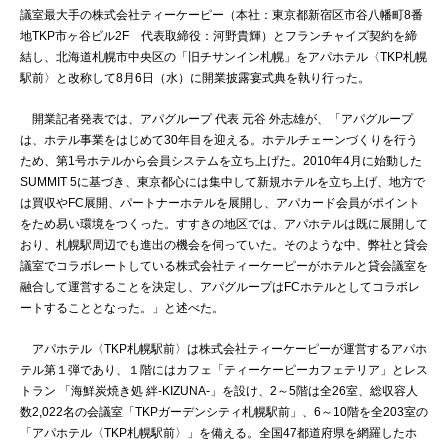
議室最大手の株式会社ティーケーピー（本社：東京都新宿区市谷八幡町8番
地TKP市ヶ谷ビル2F 代表取締役：河野貴輝）とフランチャイズ契約を締
結し、北海道札幌市中央区の「旧チサンイン札幌」をアパホテル〈TKP札幌
駅前〉と改称して8月6日（水）に開業披露宴式典を執り行った。
開業記者発表では、アパグループ 代表 元谷 外志雄が、「アパグループ
は、ホテル事業をはじめて30年目を迎える。ホテルチェーンづくりを行う
ため、第1号ホテルから会員システムを立ち上げた。2010年4月に始動した
SUMMIT 5に基づき、東京都心には集中して新規ホテルを立ち上げ、地方で
は買収やFC展開、パートナーホテルを展開し、アパカード会員がポイント
をため易い環境をつくった。すすきの地区では、アパホテルは既に展開して
おり、札幌駅周辺でも進出の機会を伺っていた。そのような中、弊社と貸会
議室でコラボレートしている株式会社ティーケーピーがホテルと貸会議室を
融合して運営することを決定し、アパグループはFCホテルとしてコラボレ
ートすることとなった。」と述べた。
アパホテル〈TKP札幌駅前〉は株式会社ティーケーピーが運営するアパホ
テル第１弾であり、１階にはカフェ「ティーケーピーカフェテリア」とレス
トラン 「海鮮炭焼き処 絆-KIZUNA-」を設け、2～5階は全26室、総収容人
数2,022名の会議室「TKPガーデンシティ札幌駅前」、6～10階を全203室の
「アパホテル〈TKP札幌駅前〉」を備える。全国47都道府県を網羅したホ