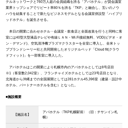
テルネットワークと760万人超の会員組織を誇る「アパホテル」が貸会議室
業界トップシェアでリピート率80％を誇る「TKP」と融合し、互いのノウ
ハウを結集することで新たなビジネスモデルとなる会議室併設型「ハイブリ
ッドホテル」を誕生させる。
本日の開業に合わせホテル・会議室・飲食店と全面改装を行うと同時に客
室には40型大型液晶テレビや有線ＬＡＮ・Wi₋Fi接続無料、VOD(ビデオ・オ
ン・デマンド)、空気清浄機プラズマクラスターを全室に導入し、全米トッ
プブランドシーリー社と共同開発したオリジナルベッド「Cloud fit(クラウ
ドフィット)」を一部客室に導入した。
アパホテルはこの開業により札幌市内のアパホテルとしては8号店目
※1（客室数2,042室）、フランチャイズホテルとしては23号店目となり、
北海道から沖縄までの全国展開としては281ホテル45,396室（建築・設計中
ホテル、パートナーホテルを含む）となった。
■施設概要
アパホテル〈TKP札幌駅前〉（旧：チサンイン札
【施設名】
幌）