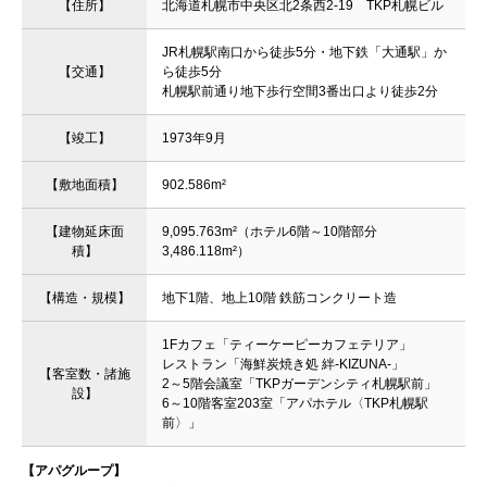
【住所】
北海道札幌市中央区北2条西2-19 TKP札幌ビル
JR札幌駅南口から徒歩5分・地下鉄「大通駅」か
【交通】
ら徒歩5分
札幌駅前通り地下歩行空間3番出口より徒歩2分
【竣工】
1973年9月
【敷地面積】
902.586m²
【建物延床面
9,095.763m²（ホテル6階～10階部分
積】
3,486.118m²）
【構造・規模】
地下1階、地上10階 鉄筋コンクリート造
1Fカフェ「ティーケーピーカフェテリア」
レストラン「海鮮炭焼き処 絆-KIZUNA-」
【客室数・諸施
2～5階会議室「TKPガーデンシティ札幌駅前」
設】
6～10階客室203室「アパホテル〈TKP札幌駅
前〉」
【アパグループ】