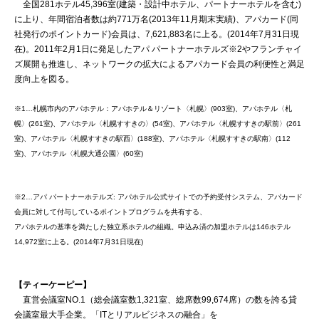
全国281ホテル45,396室(建築・設計中ホテル、パートナーホテルを含む)
に上り、年間宿泊者数は約771万名(2013年11月期末実績)、アパカード(同
社発行のポイントカード)会員は、7,621,883名に上る。(2014年7月31日現
在)。2011年2月1日に発足したアパ パートナーホテルズ※2やフランチャイ
ズ展開も推進し、ネットワークの拡大によるアパカード会員の利便性と満足
度向上を図る。
※1…札幌市内のアパホテル：アパホテル＆リゾート〈札幌〉(903室)、アパホテル〈札
幌〉(261室)、アパホテル〈札幌すすきの〉(54室)、アパホテル〈札幌すすきの駅前〉(261
室)、アパホテル〈札幌すすきの駅西〉(188室)、アパホテル〈札幌すすきの駅南〉(112
室)、アパホテル〈札幌大通公園〉(60室)
※2…アパ パートナーホテルズ: アパホテル公式サイトでの予約受付システム、アパカード
会員に対して付与しているポイントプログラムを共有する、
アパホテルの基準を満たした独立系ホテルの組織。申込み済の加盟ホテルは146ホテル
14,972室に上る。(2014年7月31日現在)
【ティーケーピー】
直営会議室NO.1（総会議室数1,321室、総席数99,674席）の数を誇る貸
会議室最大手企業。「ITとリアルビジネスの融合」を