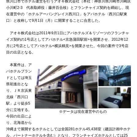
県川口市でホテル運営を行うアオキ株式会社（本社：神奈川県川崎市川崎区
小川町2-3 代表取締役：藤井百合枝）とフランチャイズ契約を締結し、現
在運営中の「ホテルアーバングレイス西川口」をアパホテル〈西川口駅東
口〉と改称して9月1日（月）に開業することに合意した。
アオキ株式会社は2011年9月1日にアパホテルズ＆リゾーツのフランチャ
イズ契約の1号店としてアパホテル<京急蒲田駅前>を開業させ、2012年12
月に2号店としてアパホテル<横浜鶴見>を開業させた。今回の案件で3号店
目の出店となる。
本案件は、ア
パホテルブラン
ドとしては埼玉
県初進出とな
り、ＪＲ京浜東
北線「西川口
駅」より徒歩5
分に立地する。
※データは現在運営中のもの
今回の出店によ
り、北海道から
沖縄まで展開するホテルとしては全国281ホテル45,438室（建設計画中ホテ
ル、パートナーホテルを含む）となり、フランチャイズホテルとしては25