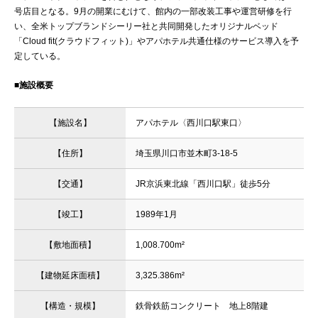
号店目となる。9月の開業にむけて、館内の一部改装工事や運営研修を行
い、全米トップブランドシーリー社と共同開発したオリジナルベッド
「Cloud fit(クラウドフィット)」やアパホテル共通仕様のサービス導入を予
定している。
■施設概要
【施設名】
アパホテル〈西川口駅東口〉
【住所】
埼玉県川口市並木町3-18-5
【交通】
JR京浜東北線「西川口駅」徒歩5分
【竣工】
1989年1月
【敷地面積】
1,008.700m²
【建物延床面積】
3,325.386m²
【構造・規模】
鉄骨鉄筋コンクリート 地上8階建