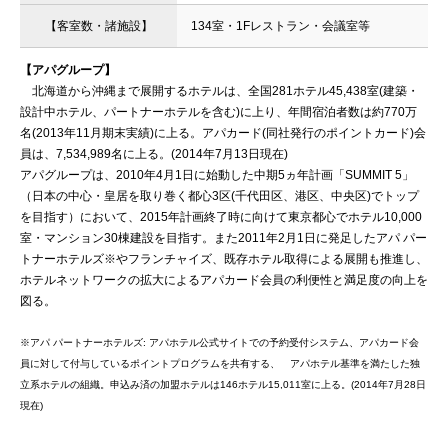
【客室数・諸施設】
134室・1Fレストラン・会議室等
【アパグループ】
北海道から沖縄まで展開するホテルは、全国281ホテル45,438室(建築・
設計中ホテル、パートナーホテルを含む)に上り、年間宿泊者数は約770万
名(2013年11月期末実績)に上る。アパカード(同社発行のポイントカード)会
員は、7,534,989名に上る。(2014年7月13日現在)
アパグループは、2010年4月1日に始動した中期5ヵ年計画「SUMMIT 5」
（日本の中心・皇居を取り巻く都心3区(千代田区、港区、中央区)でトップ
を目指す）において、2015年計画終了時に向けて東京都心でホテル10,000
室・マンション30棟建設を目指す。また2011年2月1日に発足したアパ パー
トナーホテルズ※やフランチャイズ、既存ホテル取得による展開も推進し、
ホテルネットワークの拡大によるアパカード会員の利便性と満足度の向上を
図る。
※アパ パートナーホテルズ: アパホテル公式サイトでの予約受付システム、アパカード会
員に対して付与しているポイントプログラムを共有する、 アパホテル基準を満たした独
立系ホテルの組織。申込み済の加盟ホテルは146ホテル15,011室に上る。(2014年7月28日
現在)