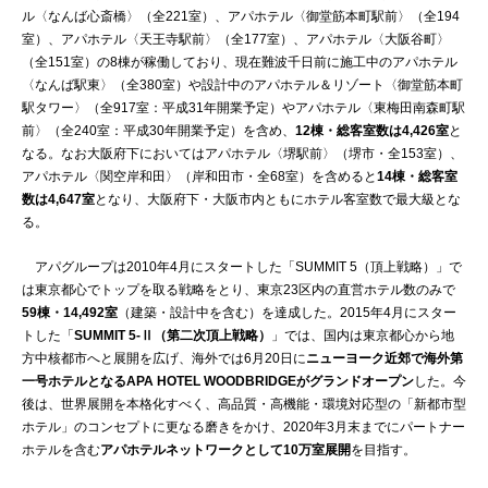
ル〈なんば心斎橋〉（全221室）、アパホテル〈御堂筋本町駅前〉（全194
室）、アパホテル〈天王寺駅前〉（全177室）、アパホテル〈大阪谷町〉
（全151室）の8棟が稼働しており、現在難波千日前に施工中のアパホテル
〈なんば駅東〉（全380室）や設計中のアパホテル＆リゾート〈御堂筋本町
駅タワー〉（全917室：平成31年開業予定）やアパホテル〈東梅田南森町駅
前〉（全240室：平成30年開業予定）を含め、
12棟・総客室数は4,426室
と
なる。なお大阪府下においてはアパホテル〈堺駅前〉（堺市・全153室）、
アパホテル〈関空岸和田〉（岸和田市・全68室）を含めると
14棟・総客室
数は4,647室
となり、大阪府下・大阪市内ともにホテル客室数で最大級とな
る。
アパグループは2010年4月にスタートした「SUMMIT 5（頂上戦略）」で
は東京都心でトップを取る戦略をとり、東京23区内の直営ホテル数のみで
59棟・14,492室
（建築・設計中を含む）を達成した。2015年4月にスター
トした「
SUMMIT 5-Ⅱ（第二次頂上戦略）
」では、国内は東京都心から地
方中核都市へと展開を広げ、海外では6月20日に
ニューヨーク近郊で海外第
一号ホテルとなるAPA HOTEL WOODBRIDGEがグランドオープン
した。今
後は、世界展開を本格化すべく、高品質・高機能・環境対応型の「新都市型
ホテル」のコンセプトに更なる磨きをかけ、2020年3月末までにパートナー
ホテルを含む
アパホテルネットワークとして10万室展開
を目指す。