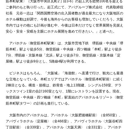
筋本町駅東〉（大阪市中央区瓦町2丁目3-6）の起工式を総勢100名を超える
ご参列のもと執り行った。起工式にて、アパグループ株式会社 代表取締役
社長 元谷一志は「関西国際空港の出入国者数が過去最大になり大阪地区の
ホテル稼動は好調で、今後も海外からのお客様も増加していくだろう。大阪
市内ではその他にも計画が進む中、今後は日本だけでなく世界展開を見据え
安心・安全・安眠を主眼にホテル展開を進めて行きたい。」と述べた。
アパホテル〈御堂筋本町駅東〉は、大阪市営地下鉄 堺筋線・中央線「堺
筋本町」駅より徒歩5分、御堂筋線・中央線・四ツ橋線「本町」駅より徒歩
7分、堺筋線・京阪本線「北浜」駅より徒歩7分、御堂筋線・京阪本線「淀
屋橋」駅より徒歩9分とし、5路線4駅が利用できる。
ビジネスはもちろん、「大阪城」「海遊館」へ直通で行け、観光にも最適
な立地となっている。本町エリアではアパホテル〈御堂筋本町駅前〉に続く
2棟目となる。構造・規模は、鉄骨造・地上13階建、シングル159室、デラ
ックスツイン1室の合計160室となり、1階にレストランを設置する。現在、
御堂筋線・中央線・四ツ橋線「本町」駅直結のアパホテル＆リゾート〈御堂
筋本町駅タワー〉の計画も進行している。
大阪市内のアパホテルは、アパホテル〈大阪肥後橋駅前〉（全850室）、
アパヴィラホテル〈淀屋橋〉（全466室）、アパヴィラホテル〈大阪谷町四
丁目駅前〉（全339室）、アパホテル〈大阪天満〉（全331室）、アパホテ