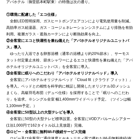
アパホテル〈御堂筋本町駅東〉の特徴は次の通り。
①環境に配慮した「エコ仕様」
全館LED照明採用。ガスヒートポンプエアコンにより電気使用量を削減。
高効率ガス給湯器、ガス・コージェネレーションシステムにより排熱を有効
利用。複層ガラス・遮熱カーテンにより断熱効果を向上。
②全客室にエコと快適性を兼ね備えた「アパホテルオリジナルユニットバ
ス」導入
ゆったり入浴できる卵形浴槽（通常の浴槽より約20%節水）、サーモス
タット付定量止水栓、節水シャワーによるエコと快適性を兼ね備えた「アパ
ホテルオリジナルユニットバス」を全客室に導入。
③全客室に眠りへのこだわり「アパホテルオリジナルベッド」導入
全客室にアパホテルオリジナルベッド「Cloud fit（クラウド フィット）」
を導入。ベッドとの相性を科学的に検証し開発したオリジナル3Dメッシュ
まくら、高級羽毛布団（デュベ仕様）を採用することで「眠りへのこだわ
り」を追求。※シングル全室 幅1,400mmワイドベッド予定。（ツインは幅
1,100mm予定。）
④全客室に50型以上の大型テレビを導入
全客室に50型の大型テレビ標準設置。全客室にVODアパルームシアター
(1泊1,000円で162タイトル以上見放題）完備。
⑤ロビー・全客室に無料Wi-Fi接続サービス完備
ロビー及び全客室に通信速度とセキュリティ面で優れたWi-Fi無料接続(有