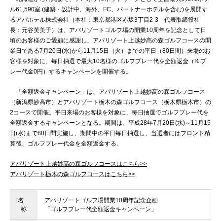
ル61,590室 (建築・設計中、海外、FC、パートナーホテルを含む)を展開す
るアパホテル株式会社（本社：東京都港区赤坂3丁目2-3 代表取締役社
長：元谷芙美子）は、アパリゾートゴルフ場の開業10周年を記念として日
頃のお客様のご愛顧に感謝し、アパリゾート上越妙高の森ゴルフコースの開
業日である7月20日(水)から11月15日（火）までの平日（80日間）来場のお
客様を対象に、毎日抽選で最大10名様のゴルフプレー代を全額返金（※プ
レー代金0円）するキャンペーンを開催する。
「全額返金キャンペーン」は、アパリゾート上越妙高の森ゴルフコース
（新潟県妙高市）とアパリゾート栃木の森ゴルフコース（栃木県栃木市）の
2コースで開催。平日来場のお客様を対象に、毎日抽選でゴルフプレー代を
全額返金するキャンペーンとなる。期間は、平成28年7月20日(水)～11月15
日(水)まで80日間実施し、期間中の平日毎日抽選し、当選者にはフロント精
算後、ゴルフプレー代金を全額返金する。
アパリゾート上越妙高の森ゴルフコースはこちら>>
アパリゾート栃木の森ゴルフコースはこちら>>
名
アパリゾートゴルフ場開業10周年記念企画
称
「ゴルフプレー代全額返金キャンペーン」