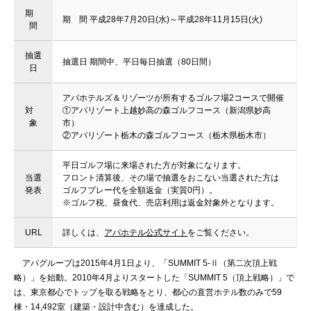
期
期 間 平成28年7月20日(水)～平成28年11月15日(火)
間
抽選
抽選日 期間中、平日毎日抽選（80日間）
日
アパホテルズ＆リゾーツが所有するゴルフ場2コースで開催
対
①アパリゾート上越妙高の森ゴルフコース（新潟県妙高
象
市）
②アパリゾート栃木の森ゴルフコース（栃木県栃木市）
平日ゴルフ場に来場された方が対象になります。
当選
フロント清算後、その場で抽選をおこない当選された方は
発表
ゴルフプレー代を全額返金（実質0円）。
※ゴルフ税、昼食代、売店利用は返金対象外となります。
URL
詳しくは、
アパホテル公式サイト
をご覧ください。
アパグループは2015年4月1日より、「SUMMIT 5-Ⅱ（第二次頂上戦
略）」を始動。2010年4月よりスタートした「SUMMIT 5（頂上戦略）」で
は、東京都心でトップを取る戦略をとり、都心の直営ホテル数のみで59
棟・14,492室（建築・設計中含む）を達成した。