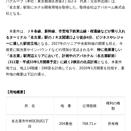
パグループ（本社：東京都港区赤坂3丁目2-3 代表：元谷外志雄）は、
「名古屋」駅前にホテル開発用地を取得した。取得会社はアパホーム株式会
社となる。
本案件は、
ＪＲ各線、新幹線、市営地下鉄東山線・桜通線などが乗り入れ
るターミナル「名古屋」駅のＪＲ太閤通口より徒歩4分、ビジネスやレジャ
ーに適した駅前立地
となる。2027年のリニア中央新幹線の開業も控え、今
後更に観光客やインバウンドなどの増加が見込まれる中、
特に発展著しい
「名古屋」駅周辺エリアにおいて、計画中のアパホテル〈名古屋駅前〉
（311室・平成33年1月開業予定）に続く2棟目の出店計画
となる。本案件
地では、地上14階建・288室を計画しており、2020年1月開業を目指す。案
件地の概要は下記の通り。
【用地概要】
権利の種
所 在
地 番
公簿面積
類
名古屋市中村区則武1丁
204番他
768.71㎡
所有権
目