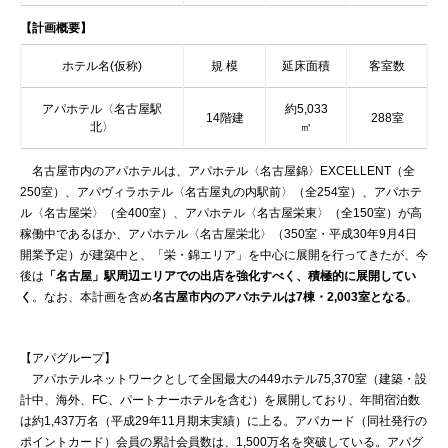
【計画概要】
ホテル名(仮称)
規 模
延床面積
客室数
アパホテル〈名古屋駅
約5,033
14階建
288室
北〉
㎡
名古屋市内のアパホテルは、アパホテル〈名古屋錦〉EXCELLENT（全
250室）、アパヴィラホテル〈名古屋丸の内駅前〉（全254室）、アパホテ
ル〈名古屋栄〉（全400室）、アパホテル〈名古屋栄東〉（全150室）が高
稼働中であるほか、アパホテル〈名古屋栄北〉（350室・平成30年9月4日
開業予定）が建築中と、「栄・錦エリア」を中心に展開を行ってきたが、今
後は
「名古屋」駅周辺エリアでの出店を強化すべく、積極的に展開してい
く
。なお、本計画を含め
名古屋市内のアパホテルは7棟・2,003室となる
。
【アパグループ】
アパホテルネットワークとして全国最大の449ホテル75,370室（建築・設
計中、海外、FC、パートナーホテルを含む）を展開しており、年間宿泊数
は約1,437万名（平成29年11月期末実績）に上る。アパカード（同社発行の
ポイントカード）会員の累計会員数は、1,500万名を突破している。アパグ