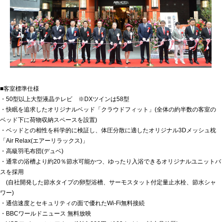
■客室標準仕様
・50型以上大型液晶テレビ ※DXツインは58型
・快眠を追求したオリジナルベッド「クラウドフィット」(全体の約半数の客室の
ベッド下に荷物収納スペースを設置)
・ベッドとの相性を科学的に検証し、体圧分散に適したオリジナル3Dメッシュ枕
「Air Relax(エアーリラックス)」
・高級羽毛布団(デュベ)
・通常の浴槽より約20％節水可能かつ、ゆったり入浴できるオリジナルユニットバ
スを採用
(自社開発した節水タイプの卵型浴槽、サーモスタット付定量止水栓、節水シャ
ワー)
・通信速度とセキュリティの面で優れたWi-Fi無料接続
・BBCワールドニュース 無料放映