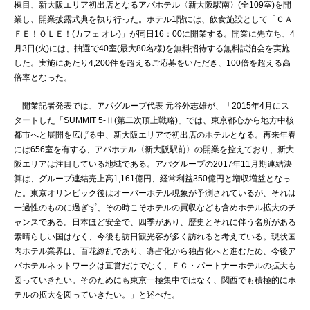
棟目、新大阪エリア初出店となるアパホテル〈新大阪駅南〉(全109室)を開
業し、開業披露式典を執り行った。ホテル1階には、飲食施設として「ＣＡ
ＦＥ！ＯＬＥ！(カフェ オレ)」が同日16：00に開業する。開業に先立ち、4
月3日(火)には、抽選で40室(最大80名様)を無料招待する無料試泊会を実施
した。実施にあたり4,200件を超えるご応募をいただき、100倍を超える高
倍率となった。
開業記者発表では、アパグループ代表 元谷外志雄が、「2015年4月にス
タートした「SUMMIT 5-Ⅱ(第二次頂上戦略)」では、東京都心から地方中核
都市へと展開を広げる中、新大阪エリアで初出店のホテルとなる。再来年春
には656室を有する、アパホテル〈新大阪駅前〉の開業を控えており、新大
阪エリアは注目している地域である。アパグループの2017年11月期連結決
算は、グループ連結売上高1,161億円、経常利益350億円と増収増益となっ
た。東京オリンピック後はオーバーホテル現象が予測されているが、それは
一過性のものに過ぎず、その時こそホテルの買収なども含めホテル拡大のチ
ャンスである。日本ほど安全で、四季があり、歴史とそれに伴う名所がある
素晴らしい国はなく、今後も訪日観光客が多く訪れると考えている。現状国
内ホテル業界は、百花繚乱であり、寡占化から独占化へと進むため、今後ア
パホテルネットワークは直営だけでなく、ＦＣ・パートナーホテルの拡大も
図っていきたい。そのためにも東京一極集中ではなく、関西でも積極的にホ
テルの拡大を図っていきたい。」と述べた。