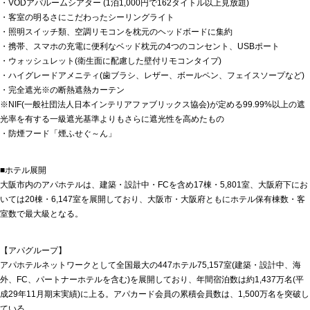
・VODアパルームシアター (1泊1,000円で162タイトル以上見放題)
・客室の明るさにこだわったシーリングライト
・照明スイッチ類、空調リモコンを枕元のヘッドボードに集約
・携帯、スマホの充電に便利なベッド枕元の4つのコンセント、USBポート
・ウォッシュレット(衛生面に配慮した壁付リモコンタイプ)
・ハイグレードアメニティ(歯ブラシ、レザー、ボールペン、フェイスソープなど)
・完全遮光※の断熱遮熱カーテン
※NIF(一般社団法人日本インテリアファブリックス協会)が定める99.99%以上の遮
光率を有する一級遮光基準よりもさらに遮光性を高めたもの
・防煙フード「煙ふせぐ～ん」
■ホテル展開
大阪市内のアパホテルは、建築・設計中・FCを含め17棟・5,801室、大阪府下にお
いては20棟・6,147室を展開しており、大阪市・大阪府ともにホテル保有棟数・客
室数で最大級となる。
【アパグループ】
アパホテルネットワークとして全国最大の447ホテル75,157室(建築・設計中、海
外、FC、パートナーホテルを含む)を展開しており、年間宿泊数は約1,437万名(平
成29年11月期末実績)に上る。アパカード会員の累積会員数は、1,500万名を突破し
ている。