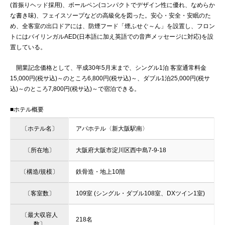
(首振りヘッド採用)、ボールペン(コンパクトでデザイン性に優れ、なめらか
な書き味)、フェイスソープなどの高級化を図った。安心・安全・安眠のた
め、全客室の出口ドアには、防煙フード「煙ふせぐ～ん」を設置し、フロン
トにはバイリンガルAED(日本語に加え英語での音声メッセージに対応)を設
置している。
開業記念価格として、平成30年5月末まで、シングル1泊 客室通常料金
15,000円(税サ込)～のところ6,800円(税サ込)～、ダブル1泊25,000円(税サ
込)～のところ7,800円(税サ込)～で宿泊できる。
■ホテル概要
〔ホテル名〕
アパホテル〈新大阪駅南〉
〔所在地〕
大阪府大阪市淀川区西中島7-9-18
〔構造/規模〕
鉄骨造・地上10階
〔客室数〕
109室 (シングル・ダブル108室、DXツイン1室)
〔最大収容人
218名
数〕