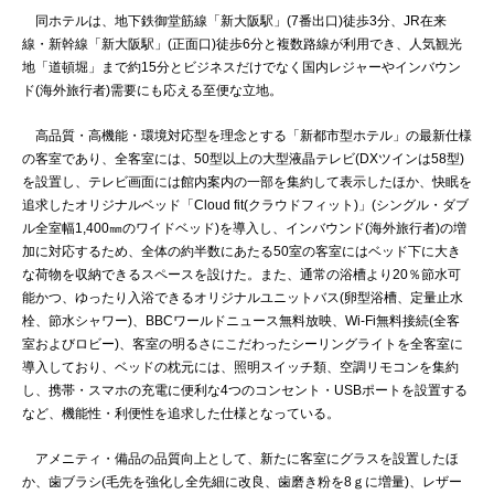
同ホテルは、地下鉄御堂筋線「新大阪駅」(7番出口)徒歩3分、JR在来
線・新幹線「新大阪駅」(正面口)徒歩6分と複数路線が利用でき、人気観光
地「道頓堀」まで約15分とビジネスだけでなく国内レジャーやインバウン
ド(海外旅行者)需要にも応える至便な立地。
高品質・高機能・環境対応型を理念とする「新都市型ホテル」の最新仕様
の客室であり、全客室には、50型以上の大型液晶テレビ(DXツインは58型)
を設置し、テレビ画面には館内案内の一部を集約して表示したほか、快眠を
追求したオリジナルベッド「Cloud fit(クラウドフィット)」(シングル・ダブ
ル全室幅1,400㎜のワイドベッド)を導入し、インバウンド(海外旅行者)の増
加に対応するため、全体の約半数にあたる50室の客室にはベッド下に大き
な荷物を収納できるスペースを設けた。また、通常の浴槽より20％節水可
能かつ、ゆったり入浴できるオリジナルユニットバス(卵型浴槽、定量止水
栓、節水シャワー)、BBCワールドニュース無料放映、Wi-Fi無料接続(全客
室およびロビー)、客室の明るさにこだわったシーリングライトを全客室に
導入しており、ベッドの枕元には、照明スイッチ類、空調リモコンを集約
し、携帯・スマホの充電に便利な4つのコンセント・USBポートを設置する
など、機能性・利便性を追求した仕様となっている。
アメニティ・備品の品質向上として、新たに客室にグラスを設置したほ
か、歯ブラシ(毛先を強化し全先細に改良、歯磨き粉を8ｇに増量)、レザー