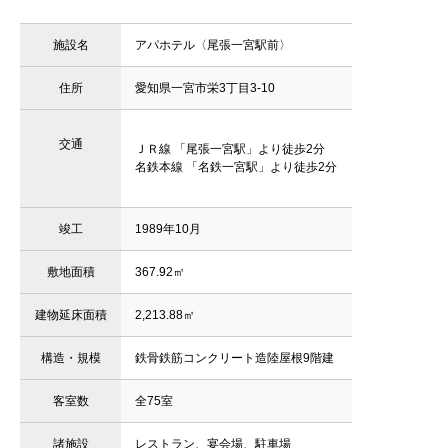
施設名
アパホテル〈尾張一宮駅前〉
住所
愛知県一宮市栄3丁目3-10
交通
ＪＲ線 「尾張一宮駅」より徒歩2分
名鉄本線 「名鉄一宮駅」より徒歩2分
竣工
1989年10月
敷地面積
367.92㎡
建物延床面積
2,213.88㎡
構造・規模
鉄骨鉄筋コンクリート造陸屋根9階建
客室数
全75室
諸施設
レストラン、宴会場、駐車場