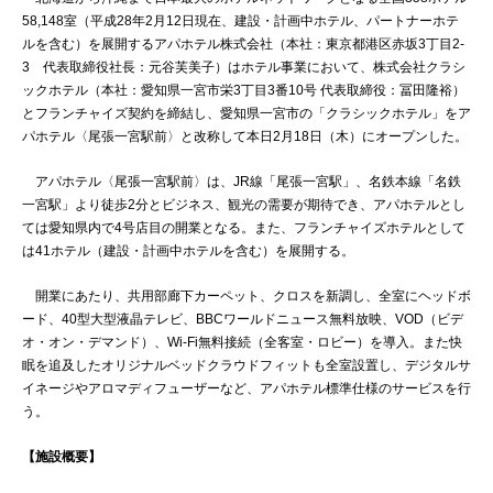
58,148室（平成28年2月12日現在、建設・計画中ホテル、パートナーホテ
ルを含む）を展開するアパホテル株式会社（本社：東京都港区赤坂3丁目2-
3 代表取締役社長：元谷芙美子）はホテル事業において、株式会社クラシ
ックホテル（本社：愛知県一宮市栄3丁目3番10号 代表取締役：冨田隆裕）
とフランチャイズ契約を締結し、愛知県一宮市の「クラシックホテル」をア
パホテル〈尾張一宮駅前〉と改称して本日2月18日（木）にオープンした。
アパホテル〈尾張一宮駅前〉は、JR線「尾張一宮駅」、名鉄本線「名鉄
一宮駅」より徒歩2分とビジネス、観光の需要が期待でき、アパホテルとし
ては愛知県内で4号店目の開業となる。また、フランチャイズホテルとして
は41ホテル（建設・計画中ホテルを含む）を展開する。
開業にあたり、共用部廊下カーペット、クロスを新調し、全室にヘッドボ
ード、40型大型液晶テレビ、BBCワールドニュース無料放映、VOD（ビデ
オ・オン・デマンド）、Wi-Fi無料接続（全客室・ロビー）を導入。また快
眠を追及したオリジナルベッドクラウドフィットも全室設置し、デジタルサ
イネージやアロマディフューザーなど、アパホテル標準仕様のサービスを行
う。
【施設概要】