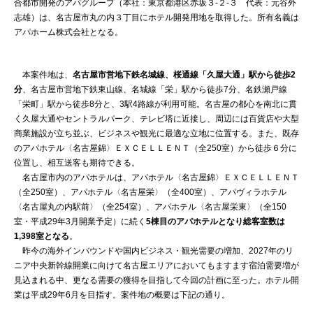
合都市開発のアパグループ（本社：東京都港区赤坂３-２-３ 代表：元谷外
志雄）は、名古屋市丸の内３丁目にホテル開発用地を取得した。所有名義は
アパホーム株式会社となる。
本案件地は、
名古屋市営地下鉄名城線、桜通線「久屋大通」駅から徒歩2
分
、名古屋市営地下鉄東山線、名城線「栄」駅から徒歩7分、名鉄瀬戸線
「栄町」駅から徒歩8分と、3駅4路線が利用可能。名古屋の都心を南北に貫
く久屋大通やセントラルパーク、テレビ塔に近接し、周辺には百貨店や大型
商業施設が立ち並ぶ、ビジネスや観光に最適な立地に位置する。また、既存
のアパホテル〈名古屋錦〉ＥＸＣＥＬＬＥＮＴ（全250室）から徒歩６分に
位置し、相互送客も期待できる。
名古屋市内のアパホテルは、アパホテル〈名古屋錦〉ＥＸＣＥＬＬＥＮＴ
（全250室）、アパホテル〈名古屋栄〉（全400室）、アパヴィラホテル
〈名古屋丸の内駅前〉（全254室）、アパホテル〈名古屋栄東〉（全150
室・平成29年3月開業予定）に続く
5棟目のアパホテルとなり総客室数は
1,398室となる
。
昨今の海外インバウンドや国内ビジネス・観光需要の増加、2027年のリ
ニア中央新幹線開業に向けて名古屋エリアにおいてもますます宿泊需要増が
見込まれる中、更なる需要の獲得を目指して今回の計画に至った。ホテル開
業は平成29年6月を目指す。案件地の概要は下記の通り。