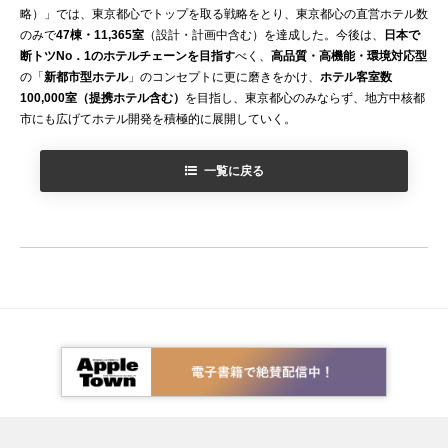
略）」では、東京都心でトップを取る戦略をとり、東京都心の直営ホテル数
のみで
47棟・11,365室
（設計・計画中含む）を達成した。今後は、
日本で
断トツNo．1のホテルチェーンを目指す
べく、
高品質・高機能・環境対応型
の「
新都市型ホテル
」のコンセプトに更に磨きをかけ、
ホテル客室数
100,000室（提携ホテル含む）
を目指し、東京都心のみならず、地方中核都
市にも広げてホテル開発を積極的に展開していく。
一覧に戻る