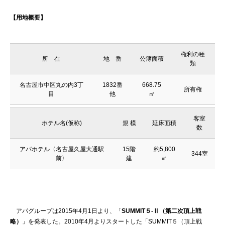
【用地概要】
権利の種
所 在
地 番
公簿面積
類
名古屋市中区丸の内3丁
1832番
668.75
所有権
目
他
㎡
客室
ホテル名(仮称)
規 模
延床面積
数
アパホテル〈名古屋久屋大通駅
15階
約5,800
344室
前〉
建
㎡
アパグループは2015年4月1日より、「
SUMMIT５-Ⅱ（第二次頂上戦
略）
」を発表した。2010年4月よりスタートした「SUMMIT５（頂上戦