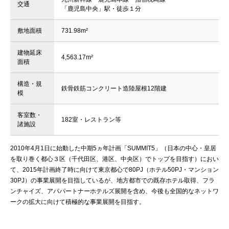
交通
「鹿児島中央」駅・徒歩１分
敷地面積
731.98m²
建物延床
4,563.17m²
面積
構造・規
鉄骨鉄筋コンクリート造陸屋根12階建
模
客室数・
182室・レストラン等
諸施設
2010年4月1日に始動した中期5ヵ年計画「SUMMIT5」（日本の中心・皇居
を取り巻く都心３区（千代田区、港区、中央区）でトップを目指す）におい
て、2015年計画終了時に向けて東京都心で80PJ（ホテル50PJ・マンション
30PJ）の事業展開を目指しているが、地方都市での既存ホテル取得、フラ
ンチャイズ、アパパートナーホテルズ展開を含め、今後も全国的なネットワ
ークの拡大に向けて積極的な事業展開を目指す。