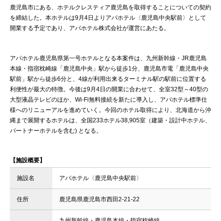
鹿児島市にある、ホテルクレスティア鹿児島を取得することについての契約
を締結した。本ホテルは9月4日よりアパホテル〈鹿児島中央駅前〉として
開業する予定であり、アパホテル株式会社が運営にあたる。
アパホテル鹿児島県第一号ホテルとなる本案件は、九州新幹線・JR鹿児島
本線・指宿枕崎線「鹿児島中央」駅から徒歩1分、鹿児島市電「鹿児島中央
駅前」駅から徒歩6分と、4線が利用出来るターミナル駅の駅前に位置する
利便性が最大の特徴。今後は9月4日の開業に合わせて、全室32型～40型の
大型液晶テレビのほか、Wi-Fi無料接続を新たに導入し、アパホテル標準仕
様へのリニューアルを進めていく。今回のホテル取得により、北海道から沖
縄まで展開するホテルは、全国233ホテル38,905室（建築・設計中ホテル、
パートナーホテルを含む) となる。
【施設概要】
施設名
アパホテル〈鹿児島中央駅前〉
住所
鹿児島県鹿児島市西田2-21-22
九州新幹線・鹿児島本線・指宿枕崎線