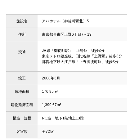
施設名
アパホテル〈御徒町駅北〉S
住所
東京都台東区上野6丁目7－19
JR線「御徒町駅」「上野駅」徒歩3分
交通
東京メトロ銀座線、日比谷線「上野駅」徒歩3分
都営地下鉄大江戸線「上野御徒町駅」徒歩3分
竣工
2008年3月
敷地面積
176.95 ㎡
建物延床面積
1,399.67m²
構造・規模
RC造 地下1階地上13階
客室数
全72室