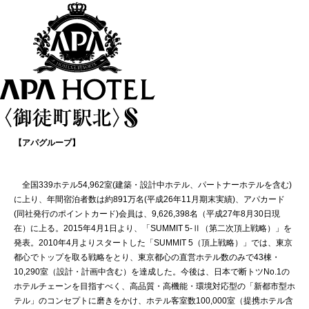
【アパグループ】
全国339ホテル54,962室(建築・設計中ホテル、パートナーホテルを含む)
に上り、年間宿泊者数は約891万名(平成26年11月期末実績)、アパカード
(同社発行のポイントカード)会員は、9,626,398名（平成27年8月30日現
在）に上る。2015年4月1日より、「SUMMIT 5-Ⅱ（第二次頂上戦略）」を
発表。2010年4月よりスタートした「SUMMIT 5（頂上戦略）」では、東京
都心でトップを取る戦略をとり、東京都心の直営ホテル数のみで43棟・
10,290室（設計・計画中含む）を達成した。今後は、日本で断トツNo.1の
ホテルチェーンを目指すべく、高品質・高機能・環境対応型の「新都市型ホ
テル」のコンセプトに磨きをかけ、ホテル客室数100,000室（提携ホテル含