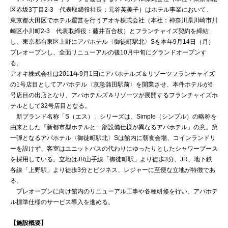
区赤坂3丁目2-3 代表取締役社長：元谷芙美子）はホテル事業において、
東京都大田区でホテル運営を行うアオキ株式会社（本社：神奈川県川崎市川
崎区小川町2-3 代表取締役：藤井百合枝）とフランチャイズ契約を締結
し、東京都台東区上野にアパホテル〈御徒町駅北〉Sを本年9月14日（月）
プレオープンし、全面リニューアルの後10月中旬にグランドオープンす
る。
アオキ株式会社は2011年9月1日にアパホテルズ＆リゾーツフランチャイズ
の1号店目としてアパホテル〈京急蒲田駅前〉を開業させ、本件ホテルが6
号店目の出店となり、アパホテルズ＆リゾーツが展開するフランチャイズホ
テルとして32号店目となる。
新ブランド名称「S（エス）」シリーズは、Simple（シンプル）の略称を
由来とした「新都市型ホテルと一部設備仕様が異なるアパホテル」の意。第
一弾となるアパホテル〈御徒町駅北〉Sは館内に朝食会場、コインランドリ
ーを設けず、客室はユニットバスの代わりにゆったりとしたシャワーブース
を採用している。立地はJR山手線「御徒町駅」より徒歩3分、JR、地下鉄
各線「上野駅」より徒歩3分とビジネス、レジャーに至便な立地が特徴であ
る。
プレオープンに向け館内のリニューアル工事や各種研修を行い、アパホテ
ル標準仕様のサービス導入を進める。
【施設概要】