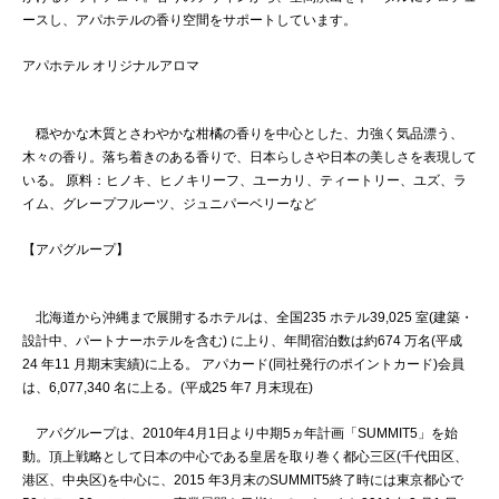
ースし、アパホテルの香り空間をサポートしています。
アパホテル オリジナルアロマ
穏やかな木質とさわやかな柑橘の香りを中心とした、力強く気品漂う、
木々の香り。落ち着きのある香りで、日本らしさや日本の美しさを表現して
いる。 原料：ヒノキ、ヒノキリーフ、ユーカリ、ティートリー、ユズ、ラ
イム、グレープフルーツ、ジュニパーベリーなど
【アパグループ】
北海道から沖縄まで展開するホテルは、全国235 ホテル39,025 室(建築・
設計中、パートナーホテルを含む) に上り、年間宿泊数は約674 万名(平成
24 年11 月期末実績)に上る。 アパカード(同社発行のポイントカード)会員
は、6,077,340 名に上る。(平成25 年7 月末現在)
アパグループは、2010年4月1日より中期5ヵ年計画「SUMMIT5」を始
動。頂上戦略として日本の中心である皇居を取り巻く都心三区(千代田区、
港区、中央区)を中心に、2015 年3月末のSUMMIT5終了時には東京都心で