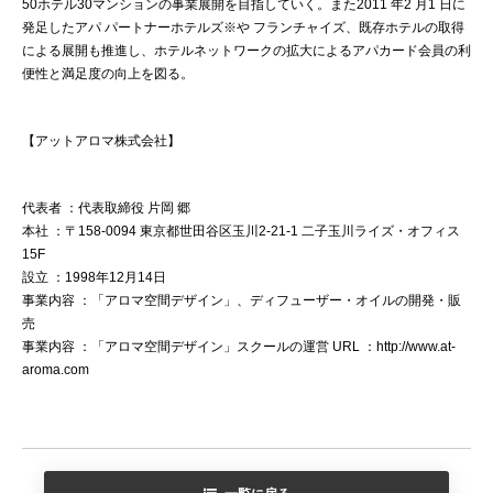
50ホテル30マンションの事業展開を目指していく。また2011 年2 月1 日に
発足したアパ パートナーホテルズ※や フランチャイズ、既存ホテルの取得
による展開も推進し、ホテルネットワークの拡大によるアパカード会員の利
便性と満足度の向上を図る。
【アットアロマ株式会社】
代表者 ：代表取締役 片岡 郷
本社 ：〒158-0094 東京都世田谷区玉川2-21-1 二子玉川ライズ・オフィス
15F
設立 ：1998年12月14日
事業内容 ：「アロマ空間デザイン」、ディフューザー・オイルの開発・販
売
事業内容 ：「アロマ空間デザイン」スクールの運営 URL ：http://www.at-
aroma.com