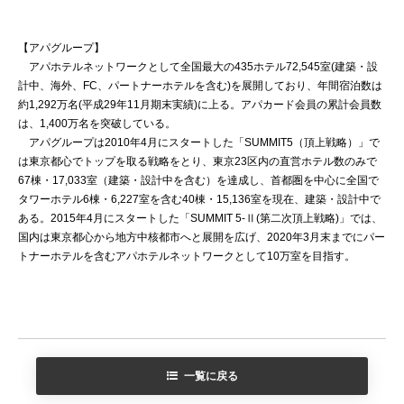
【アパグループ】
アパホテルネットワークとして全国最大の435ホテル72,545室(建築・設
計中、海外、FC、パートナーホテルを含む)を展開しており、年間宿泊数は
約1,292万名(平成29年11月期末実績)に上る。アパカード会員の累計会員数
は、1,400万名を突破している。
アパグループは2010年4月にスタートした「SUMMIT5（頂上戦略）」で
は東京都心でトップを取る戦略をとり、東京23区内の直営ホテル数のみで
67棟・17,033室（建築・設計中を含む）を達成し、首都圏を中心に全国で
タワーホテル6棟・6,227室を含む40棟・15,136室を現在、建築・設計中で
ある。2015年4月にスタートした「SUMMIT 5-Ⅱ(第二次頂上戦略)」では、
国内は東京都心から地方中核都市へと展開を広げ、2020年3月末までにパー
トナーホテルを含むアパホテルネットワークとして10万室を目指す。
一覧に戻る