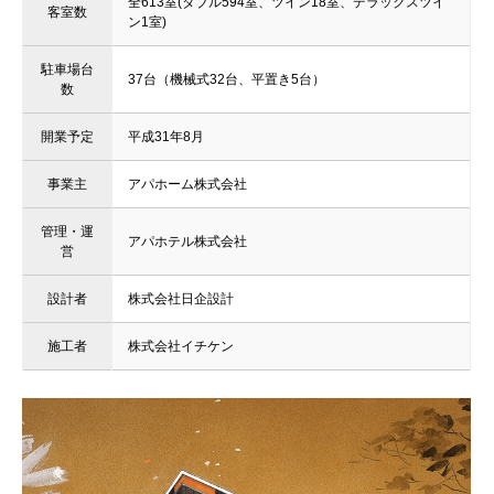
全613室(ダブル594室、ツイン18室、デラックスツイ
客室数
ン1室)
駐車場台
37台（機械式32台、平置き5台）
数
開業予定
平成31年8月
事業主
アパホーム株式会社
管理・運
アパホテル株式会社
営
設計者
株式会社日企設計
施工者
株式会社イチケン