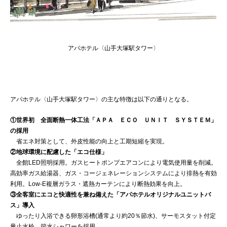
アパホテル〈山手大塚駅タワー〉
アパホテル〈山手大塚駅タワー〉の主な特徴は以下の通りとなる。
①世界初 全面断熱一体工法「ＡＰＡ ＥＣＯ ＵＮＩＴ ＳＹＳＴＥＭ」
の採用
省エネ対策として、外皮性能の向上と工期短縮を実現。
②地球環境に配慮した「エコ仕様」
全館LED照明採用。ガスヒートポンプエアコンにより電気使用量を削減。
高効率ガス給湯器、ガス・コージェネレーションシステムにより排熱を有効
利用。Low-E複層ガラス・遮熱カーテンにより断熱効果を向上。
③全客室にエコと快適性を兼ね備えた「アパホテルオリジナルユニットバ
ス」導入
ゆったり入浴できる卵形浴槽(通常より約20％節水)、サーモスタット付定
量止水栓、節水シャワーを採用。