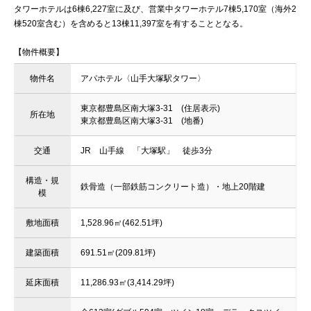
タワーホテルは6棟6,227室に及び、営業中タワーホテル7棟5,170室（海外2
棟520室含む）を含めると13棟11,397室を有することとなる。
【物件概要】
物件名
アパホテル〈山手大塚駅タワー〉
東京都豊島区南大塚3-31 (住居表示)
所在地
東京都豊島区南大塚3-31 (地番)
交通
JR 山手線 「大塚駅」 徒歩3分
構造・規
鉄骨造（一部鉄筋コンクリート造）・地上20階建
模
敷地面積
1,528.96㎡(462.51坪)
建築面積
691.51㎡(209.81坪)
延床面積
11,286.93㎡(3,414.29坪)