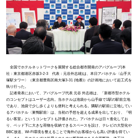
全国でホテルネットワークを展開する総合都市開発のアパグループ(本
社：東京都港区赤坂3-2-3 代表：元谷外志雄)は、本日アパホテル〈山手大
塚駅タワー〉（東京都豊島区南大塚3-31 (地番)）の計画地において起工式を
執り行った。
記者発表において、アパグループ代表 元谷 外志雄は、「新都市型ホテル
のコンセプトはユーザー志向。当ホテルは池袋から山手線で1駅の駅前立地
であり、池袋で少し歩くよりも便利と考えられる。隣駅の駅前に立地してい
るアパホテル〈巣鴨駅前〉は、当初の予想を超える成果を出しており、『明
るい客室』というコンセプトも評価された。アパホテルは日々進化してお
り、ベッド下に大きな荷物を収納できるスペースを設け、テレビの大型化や
BBC放送、Wi-Fi環境を整えることで海外のお客様からも高い評価を得てい