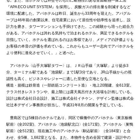
る。また、当ホテルでは外壁そのものに断熱性のある全面断熱一体工法
『APA ECO UNIT SYSTEM』を採用し、炭酸ガスの排出量を削減するなど
環境に配慮した。アパホテルは昨日、誕生から33周年を迎えた。アパグル
ープは46年前の創業以来、住宅産業において居住性や効率性を追求し、設
計力を磨き、タワーマンションも手掛けてきた。この経験から培った総合力
がある。アパホテルは誇れる気持ちで泊まれるホテル、満足できるホテルを
目指していく。ホテルを選ばれるのはお客様であり、メディアの評価よりも
お客様の本音の評価を求めている。これからもユーザー志向でアパホテルを
より便利に進化させていく。」と述べた。
アパホテル〈山手大塚駅タワー〉は、ＪＲ山手線「大塚駅」より徒歩3
分、ターミナル駅である「池袋駅」まで1駅3分であり、JR山手線からの視
認性も高く、ビジネスやレジャーに適した至便な立地となる。
構造・規模は鉄骨造（一部鉄筋コンクリート造）・地上20階建、全613室。
テラス付きレストランや、最上階には露天風呂付き大浴場を計画している。
設計は株式会社日企設計、施工は株式会社イチケン、デザイン監修は株式会
社辻本デザイン事務所が担当し、平成31年8月の開業を予定している。
豊島区では5棟目のホテルであり、同区で稼働中のアパホテル〈東京板橋
駅前〉(全202室)、アパホテル〈池袋駅北口〉(全171室)、アパホテル〈巣鴨
駅前〉(全512室)、現在施工中のアパホテル〈駒込駅前〉（全184室）と合
わせ、全5棟、1,682室となる。また、本物件を含め全国で建築・設計中の