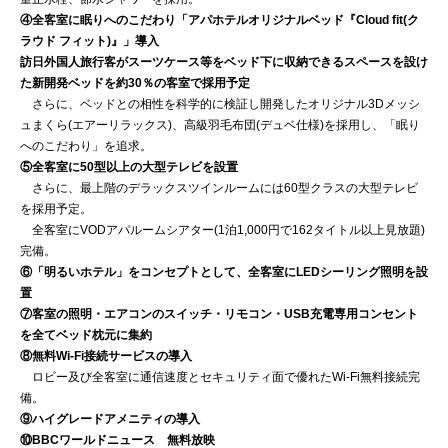
④全客室に眠りへのこだわり「アパホテルオリジナルベッド『Cloud fit(ク
ラウド フィット)』」導入
訪日外国人旅行客がスーツケース等をベッド下に収納できるスペースを設け
た新開発ベッドを約30％の客室で採用予定
さらに、ベッドとの相性を科学的に検証し開発したオリジナル3Dメッシ
ュまくら(エアーリラックス)、高級羽毛布団(デュベ仕様)を採用し、「眠り
へのこだわり」を追求。
⑤全客室に50型以上の大型テレビを設置
さらに、最上階のデラックスツインルームには60型クラスの大型テレビ
を採用予定。
全客室にVODアパルームシアター(1泊1,000円で162タイトル以上見放題)
完備。
⑥「明るいホテル」をコンセプトとして、全客室にLEDシーリング照明を設
置
⑦客室の照明・エアコンのスイッチ・リモコン・USB充電専用コンセント
を全てベッド枕元に集約
⑧無料Wi-Fi接続サービスの導入
ロビー及び全客室に通信速度とセキュリティ面で優れたWi-Fi無料接続完
備。
⑨ハイグレードアメニティの導入
⑩BBCワールドニュース 無料放映