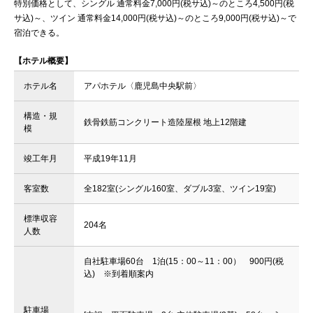
特別価格として、シングル 通常料金7,000円(税サ込)～のところ4,500円(税
サ込)～、ツイン 通常料金14,000円(税サ込)～のところ9,000円(税サ込)～で
宿泊できる。
【ホテル概要】
ホテル名
アパホテル〈鹿児島中央駅前〉
構造・規
鉄骨鉄筋コンクリート造陸屋根 地上12階建
模
竣工年月
平成19年11月
客室数
全182室(シングル160室、ダブル3室、ツイン19室)
標準収容
204名
人数
自社駐車場60台 1泊(15：00～11：00） 900円(税
込) ※到着順案内
駐車場