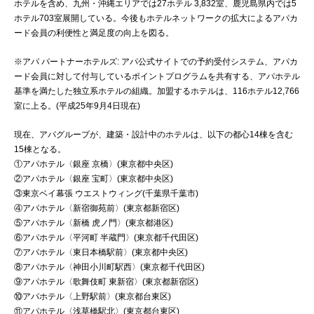
ホテルを含め、九州・沖縄エリアでは27ホテル 3,832室、鹿児島県内では5
ホテル703室展開している。今後もホテルネットワークの拡大によるアパカ
ード会員の利便性と満足度の向上を図る。
※アパ パートナーホテルズ: アパ公式サイトでの予約受付システム、アパカ
ード会員に対して付与しているポイントプログラムを共有する、アパホテル
基準を満たした独立系ホテルの組織。加盟するホテルは、116ホテル12,766
室に上る。(平成25年9月4日現在)
現在、アパグループが、建築・設計中のホテルは、以下の都心14棟を含む
15棟となる。
①アパホテル〈銀座 京橋〉(東京都中央区)
②アパホテル〈銀座 宝町〉(東京都中央区)
③東京ベイ幕張 ウエストウィング(千葉県千葉市)
④アパホテル〈新宿御苑前〉(東京都新宿区)
⑤アパホテル〈新橋 虎ノ門〉(東京都港区)
⑥アパホテル〈平河町 半蔵門〉(東京都千代田区)
⑦アパホテル〈東日本橋駅前〉(東京都中央区)
⑧アパホテル〈神田小川町駅西〉(東京都千代田区)
⑨アパホテル〈歌舞伎町 東新宿〉(東京都新宿区)
⑩アパホテル〈上野駅前〉(東京都台東区)
⑪アパホテル〈浅草橋駅北〉(東京都台東区)