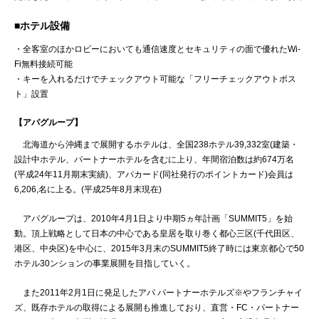
■ホテル設備
・全客室のほかロビーにおいても通信速度とセキュリティの面で優れたWi-
Fi無料接続可能
・キーを入れるだけでチェックアウト可能な「フリーチェックアウトポス
ト」設置
【アパグループ】
北海道から沖縄まで展開するホテルは、全国238ホテル39,332室(建築・
設計中ホテル、パートナーホテルを含むに上り、年間宿泊数は約674万名
(平成24年11月期末実績)、アパカード(同社発行のポイントカード)会員は
6,206,名に上る。(平成25年8月末現在)
アパグループは、2010年4月1日より中期5ヵ年計画「SUMMIT5」を始
動。頂上戦略として日本の中心である皇居を取り巻く都心三区(千代田区、
港区、中央区)を中心に、2015年3月末のSUMMIT5終了時には東京都心で50
ホテル30ンションの事業展開を目指していく。
また2011年2月1日に発足したアパ パートナーホテルズ※やフランチャイ
ズ、既存ホテルの取得による展開も推進しており、直営・FC・パートナー