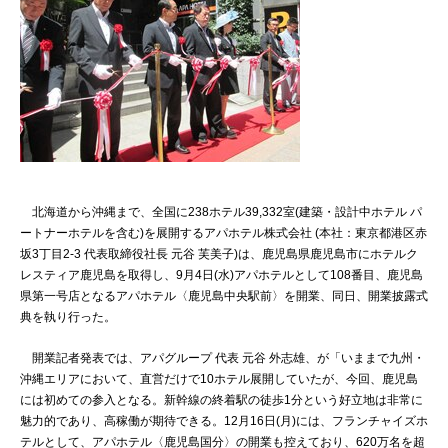
北海道から沖縄まで、全国に238ホテル39,332室(建築・設計中ホテル パ
ートナーホテルを含む)を展開するアパホテル株式会社 (本社：東京都港区赤
坂3丁目2-3 代表取締役社長 元谷 芙美子)は、鹿児島県鹿児島市にホテルク
レスティア鹿児島を取得し、9月4日(水)アパホテルとして108番目、鹿児島
県第一号店となるアパホテル〈鹿児島中央駅前〉を開業、同日、開業披露式
典を執り行った。
開業記者発表では、アパグループ 代表 元谷 外志雄、が「いままで九州・
沖縄エリアにおいて、直営だけで10ホテル展開していたが、今回、鹿児島
には初めての参入となる。新幹線の終着駅の徒歩1分という好立地は非常に
魅力的であり、高稼働が期待できる。12月16日(月)には、フランチャイズホ
テルとして、アパホテル〈鹿児島国分〉の開業も控えており、620万名を超