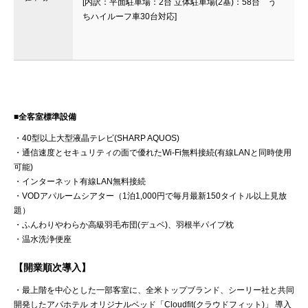
[内訳：平面駐車場：2台 立体駐車場(2基)：58台 う
ちハイルーフ車30台対応]
■全客室標準設備
・40型以上大型液晶テレビ(SHARP AQUOS)
・通信速度とセキュリティの面で優れたWi-Fi無料接続(有線LANと同時使用
可能)
・インターネット有線LAN無料接続
・VODアパルームシアター（1泊1,000円で毎月最新150タイトル以上見放
題）
・ふんわりやわらか高級羽毛布団(デュベ)、羽根半パイプ枕
・温水洗浄便座
【開業順次導入】
・最上階を中心とした一部客室に、全米トップブランド、シーリー社と共同
開発したアパホテル オリジナルベッド「Cloudfit(クラウドフィット)」 導入