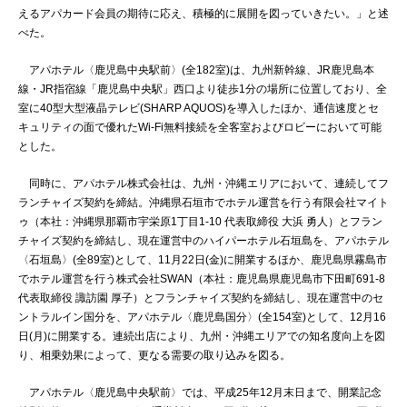
えるアパカード会員の期待に応え、積極的に展開を図っていきたい。」と述
べた。
アパホテル〈鹿児島中央駅前〉(全182室)は、九州新幹線、JR鹿児島本
線・JR指宿線「鹿児島中央駅」西口より徒歩1分の場所に位置しており、全
室に40型大型液晶テレビ(SHARP AQUOS)を導入したほか、通信速度とセ
キュリティの面で優れたWi-Fi無料接続を全客室およびロビーにおいて可能
とした。
同時に、アパホテル株式会社は、九州・沖縄エリアにおいて、連続してフ
ランチャイズ契約を締結。沖縄県石垣市でホテル運営を行う有限会社マイト
ゥ（本社：沖縄県那覇市宇栄原1丁目1-10 代表取締役 大浜 勇人）とフラン
チャイズ契約を締結し、現在運営中のハイパーホテル石垣島を、アパホテル
〈石垣島〉(全89室)として、11月22日(金)に開業するほか、鹿児島県霧島市
でホテル運営を行う株式会社SWAN（本社：鹿児島県鹿児島市下田町691-8
代表取締役 諏訪園 厚子）とフランチャイズ契約を締結し、現在運営中のセ
ントラルイン国分を、アパホテル〈鹿児島国分〉(全154室)として、12月16
日(月)に開業する。連続出店により、九州・沖縄エリアでの知名度向上を図
り、相乗効果によって、更なる需要の取り込みを図る。
アパホテル〈鹿児島中央駅前〉では、平成25年12月末日まで、開業記念