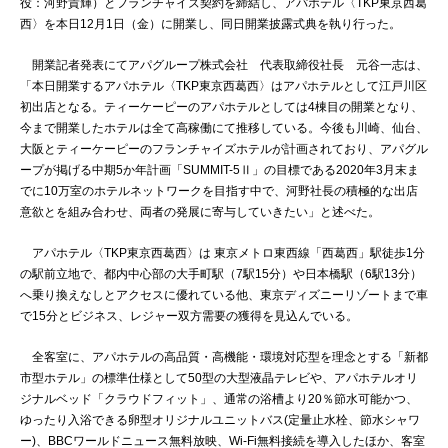
役：河野貴輝）とフランチャイズ契約を締結し、アパホテル〈TKP東京西葛
西〉を本日12月1日（金）に開業し、同日開業披露式典を執り行った。
開業記者発表にてアパグループ株式会社 代表取締役社長 元谷一志は、
「本日開業するアパホテル〈TKP東京西葛西〉はアパホテルとして江戸川区
初出店となる。ティーケーピーのアパホテルとしては4棟目の開業となり、
今まで開業したホテルは全て高稼働にて推移している。今後も川崎、仙台、
大阪とティーケーピーのフランチャイズホテルが計画されており、アパグル
ープが掲げる中期5か年計画「SUMMIT-5Ⅱ」の目標である2020年3月末ま
でに10万室のホテルネットワークを目指す中で、河野社長の積極的な出店
意欲とを組み合わせ、両者の発展に寄与していきたい」と述べた。
アパホテル〈TKP東京西葛西〉は 東京メトロ東西線「西葛西」駅徒歩1分
の駅前立地で、都内中心部の大手町駅（7駅15分）や日本橋駅（6駅13分）
へ乗り換えなしとアクセスに優れている他、東京ディズニーリゾートまで車
で15分とビジネス、レジャー双方需要の獲得を見込んでいる。
全客室に、アパホテルの高品質・高機能・環境対応型を理念とする「新都
市型ホテル」の標準仕様として50型の大型液晶テレビや、アパホテルオリ
ジナルベッド「クラウドフィット」、通常の浴槽より20％節水可能かつ、
ゆったり入浴できる卵型オリジナルユニットバス(定量止水栓、節水シャワ
ー)、BBCワールドニュース無料放映、Wi-Fi無料接続を導入したほか、客室