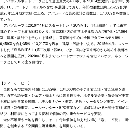
アパホテルネットワークとして全国最大の438ホテル73,014室(建築・設計中、海
外、FC、パートナーホテルを含む)を展開しており、年間宿泊数は約1,252万名(平
成28年11月期末実績)に上る。アパカード会員の累計会員数は、1,400万名を突破し
ている。
アパグループは2010年4月にスタートした「SUMMIT5（頂上戦略）」では東京
都心でトップを取る戦略をとり、東京23区内の直営ホテル数のみで67棟・17,064
室（建築・設計中を含む）を達成し、首都圏を中心に全国でタワーホテル6棟・
6,459室を含む35棟・13,217室を現在、建築・設計中である。2015年4月にスター
トした「SUMMIT 5-Ⅱ(第二次頂上戦略)」では、国内は東京都心から地方中核都市
へと展開を広げ、2020年3月末までにパートナーホテルを含むアパホテルネットワ
ークとして10万室を目指す。
【ティーケーピー】
全国ならびに海外7都市に1,829室、134,663席のホテル宴会場・貸会議室を運
営。直営会議室数・シェア・売上ともに業界最大手。ホテル宴会場・貸会議室事業
を核に派生事業を展開。ホテル&リゾート事業、料飲・ケータリング事業、イベン
ト運営・制作事業、コールセンター・BPO事業など、多岐にわたる分野を有機的に
結び、利用者にとってより便利で価値の高い総合サービスを実現。
遊休不動産や土地を再生し、そこに付加価値を加えた快適な「場」「空間」「時
間」を創出する「空間再生流通事業」を展開している。