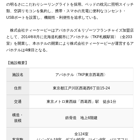
の明るさにこだわりシーリングライトを採用。ベッドの枕元に照明スイッチ
類、空調リモコンを集約し、携帯・スマホの充電に便利なコンセント・
USBポートを設置し、機能性・利便性を追求している。
株式会社ティーケーピーはアパホテルズ＆リゾーツフランチャイズ加盟店
として、2014年8月に北海道札幌市にアパホテル〈TKP札幌駅前〉（全203
室）を開業し、本ホテルの開業により株式会社ティーケーピーが運営するア
パホテルは4棟目となる。
【施設概要】
施設名
アパホテル〈TKP東京西葛西〉
住所
東京都江戸川区西葛西6丁目15‐24
交通
東京メトロ東西線「西葛西」駅 徒歩1分
構造・
鉄骨造 地上6階建
規模
全124室
客室数
（シングル19室、ダブル95室、ツイン9室、バリアフリ