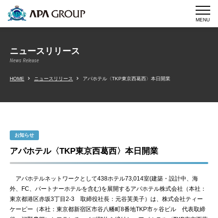
MENU
ニュースリリース
News Release
HOME
ニュースリリース
アパホテル〈TKP東京西葛西〉本日開業
お知らせ
アパホテル〈TKP東京西葛西〉本日開業
アパホテルネットワークとして438ホテル73,014室(建築・設計中、海
外、FC、パートナーホテルを含む)を展開するアパホテル株式会社（本社：
東京都港区赤坂3丁目2-3 取締役社長：元谷芙美子）は、株式会社ティー
ケーピー（本社：東京都新宿区市谷八幡町8番地TKP市ヶ谷ビル 代表取締