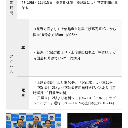
業
4月16日～11月15日 ※冬期休館 ※施設により営業期間が異
期
なる。
間
＜長野方面より＞上信越道自動車「妙高高原I.C」から
国道18号線で18km 約25分
車
＜新潟・北陸方面より＞上信越自動車道「中郷I.C」か
ア
ら国道18号線で14km 約20分
ク
セ
ス
「上越妙高駅」より車40分、「関山駅」より車15分
[宿泊者] 2駅より宿泊者専用無料送迎バスあり（定
電
時運行・1日前予約制）
車
[日帰り] 2駅より有料シャトルバス「イルミドラゴ
ンライナー」運行（7/1～11/15の土日祝と8/10～14）