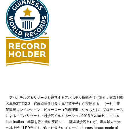
アパホテルズ＆リゾーツを運営するアパホテル株式会社（本社：東京都港
区赤坂3丁目2-3 代表取締役社長：元谷芙美子）が展開する、（一社）夜
景観光コンベンション・ビューロー（代表理事・丸々もとお）プロデュース
による「アパリゾート上越妙高イルミネーション2015 Myoko Happiness
Illumination～幸福を呼ぶ光の双龍～」（新潟県妙高市）が、世界最大の光
の地上絵「LEDライトで作った最大のイメージ（Largest image made of