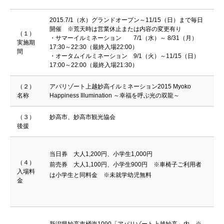
2015.7/1（水）グランドオープン～11/15（日）まで毎日
開催 ※荒天時は営業休止または内容の変更有り
（１）
・サマーイルミネーション 7/1（水）～ 8/31（月）
実施期
17:30～22:30（最終入場22:00）
間
・オータムイルミネーション 9/1（火）～11/15（日）
17:00～22:00（最終入場21:30）
（２）
アパリゾート上越妙高イルミネーション2015 Myoko
名称
Happiness Illumination ～幸福を呼ぶ光の双龍～
（３）
妙高市、妙高市観光協会
後援
当日券 大人1,200円、小学生1,000円
（４）
前売券 大人1,100円、小学生900円 ※車椅子ご利用者
入場料
は小学生と同料金 ※未就学幼児無料
金
新潟県妙高市桶海1090「アパリゾート上越妙高」内 ※