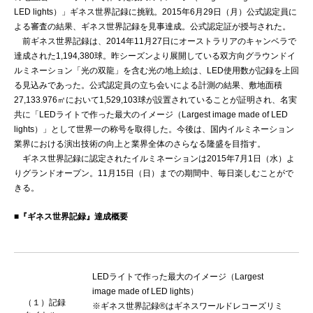
LED lights）」ギネス世界記録に挑戦。2015年6月29日（月）公式認定員に
よる審査の結果、ギネス世界記録を見事達成。公式認定証が授与された。
前ギネス世界記録は、2014年11月27日にオーストラリアのキャンベラで
達成された1,194,380球。昨シーズンより展開している双方向グラウンドイ
ルミネーション「光の双龍」を含む光の地上絵は、LED使用数が記録を上回
る見込みであった。公式認定員の立ち会いによる計測の結果、敷地面積
27,133.976㎡において1,529,103球が設置されていることが証明され、名実
共に「LEDライトで作った最大のイメージ（Largest image made of LED
lights）」として世界一の称号を取得した。今後は、国内イルミネーション
業界における演出技術の向上と業界全体のさらなる隆盛を目指す。
ギネス世界記録に認定されたイルミネーションは2015年7月1日（水）よ
りグランドオープン。11月15日（日）までの期間中、毎日楽しむことがで
きる。
■『ギネス世界記録』達成概要
LEDライトで作った最大のイメージ（Largest
image made of LED lights）
（１）記録
※ギネス世界記録®はギネスワールドレコーズリミ