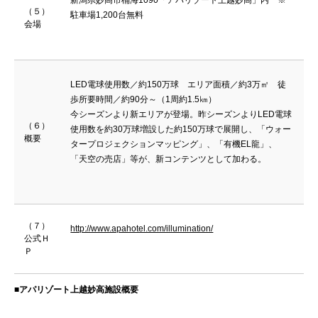
（５）
駐車場1,200台無料
会場
LED電球使用数／約150万球 エリア面積／約3万㎡ 徒
歩所要時間／約90分～（1周約1.5㎞）
今シーズンより新エリアが登場。昨シーズンよりLED電球
（６）
使用数を約30万球増設した約150万球で展開し、「ウォー
概要
タープロジェクションマッピング」、「有機EL龍」、
「天空の売店」等が、新コンテンツとして加わる。
（７）
http://www.apahotel.com/illumination/
公式Ｈ
Ｐ
■アパリゾート上越妙高施設概要