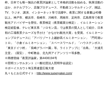
梓。日本でも唯一無比の夜景評論家として本格的活動を始める。執筆活動の
ほか、ホテルプラン、店舗プロデュース、不動産コンサルティング、雑誌、
TV、ラジオ、講演、インターネット等で活躍中。夜景に関する著書は40冊
以上。神戸市、横浜市、長崎市、川崎市、周南市、足利市、広島県等で夜景
観光アドバイザーを歴任。夜景検定（夜景鑑賞士検定）、イルミネーション
検定総監修。テレビ東京系「ソロモン流」では夜景の賢人として紹介。日本
初の工場夜景クルーズを手がけ「かながわ観光大賞」を受賞。イルミネーシ
ョンプロデュースに「アパリゾート上越妙高イルミネーション」「門司港レ
トロ」「小倉イルミネーション」「スペースワールド」「ハウステンボス」
「東京ドイツ村」「長崎グラバー園」等。ライトアップに「出島」「大浦天
主堂」（国宝）、中町教会、北九州アイアンツリー等多数。
※商標登録『夜景評論家』第4408194号
※照明コンサルタント（一般社団法人照明学会認定）
※ボーイスカウト埼玉県連盟広報大使
丸々もとお公式サイト：
http://www.superyakei.com/