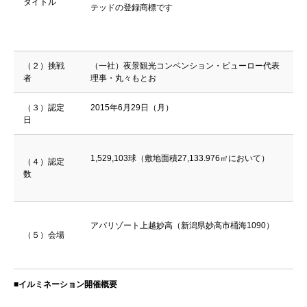
タイトル
テッドの登録商標です
（２）挑戦
（一社）夜景観光コンベンション・ビューロー代表
者
理事・丸々もとお
（３）認定
2015年6月29日（月）
日
1,529,103球（敷地面積27,133.976㎡において）
（４）認定
数
アパリゾート上越妙高（新潟県妙高市桶海1090）
（５）会場
■イルミネーション開催概要