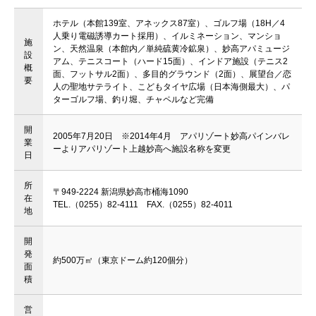
ホテル（本館139室、アネックス87室）、ゴルフ場（18H／4
人乗り電磁誘導カート採用）、イルミネーション、マンショ
施
ン、天然温泉（本館内／単純硫黄冷鉱泉）、妙高アパミュージ
設
アム、テニスコート（ハード15面）、インドア施設（テニス2
概
面、フットサル2面）、多目的グラウンド（2面）、展望台／恋
要
人の聖地サテライト、こどもタイヤ広場（日本海側最大）、パ
ターゴルフ場、釣り堀、チャペルなど完備
開
2005年7月20日 ※2014年4月 アパリゾート妙高パインバレ
業
ーよりアパリゾート上越妙高へ施設名称を変更
日
所
〒949-2224 新潟県妙高市桶海1090
在
TEL.（0255）82-4111 FAX.（0255）82-4011
地
開
発
約500万㎡（東京ドーム約120個分）
面
積
営