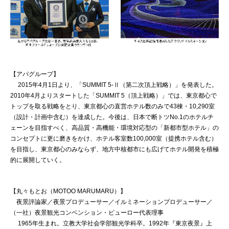
【アパグループ】
2015年4月1日より、「SUMMIT 5-Ⅱ（第二次頂上戦略）」を発表した。
2010年4月よりスタートした「SUMMIT 5（頂上戦略）」では、東京都心で
トップを取る戦略をとり、東京都心の直営ホテル数のみで43棟・10,290室
（設計・計画中含む）を達成した。今後は、日本で断トツNo.1のホテルチ
ェーンを目指すべく、高品質・高機能・環境対応型の「新都市型ホテル」の
コンセプトに更に磨きをかけ、ホテル客室数100,000室（提携ホテル含む）
を目指し、東京都心のみならず、地方中核都市にも広げてホテル開発を積極
的に展開していく。
【丸々もとお（MOTOO MARUMARU）】
夜景評論家／夜景プロデューサー／イルミネーションプロデューサー／
（一社）夜景観光コンベンション・ビューロー代表理事
1965年生まれ。立教大学社会学部観光学科卒。1992年『東京夜景』上