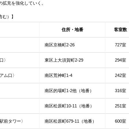
の拡充を強化していく。
含む）】
住所・地番
客室数
南区京橋町2-26
727室
口〉
東区上大須賀町2-29
294室
アム口〉
南区荒神町1-4
242室
南区的場町1-2他（地番）
316室
南区松原町10-11（地番）
251室
駅前タワー〉
南区松原町679-11（地番）
600室