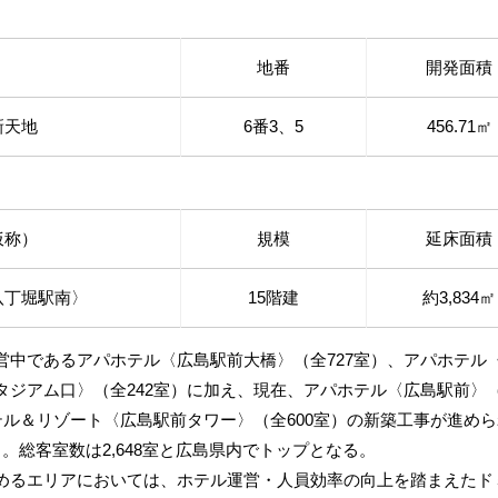
地番
開発面積
新天地
6番3、5
456.71㎡
仮称）
規模
延床面積
八丁堀駅南〉
15階建
約3,834㎡
中であるアパホテル〈広島駅前大橋〉（全727室）、アパホテル〈
ジアム口〉（全242室）に加え、現在、アパホテル〈広島駅前〉（
テル＆リゾート〈広島駅前タワー〉（全600室）の新築工事が進め
。総客室数は2,648室と広島県内でトップとなる。
るエリアにおいては、ホテル運営・人員効率の向上を踏まえたド