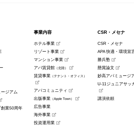
事業内容
CSR・メセナ
ホテル事業
CSR・メセナ
E
リゾート事業
APA 快適・環境宣
マンション事業
勝兵塾
ー
アパ賃貸館
懸賞論文
（北陸）
賃貸事業
妙高アパミュージ
（テナント・オフィス）
U-11ジュニアサッ
アパコミュニティ
ュージアム
出版事業
講演依頼
（Apple Town）
広告事業
創業50周年
海外事業
投資運用業