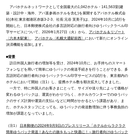
アパホテルネットワークとして全国最大の1,042ホテル・141,563室(建
築・設計中・海外、アパ直参画ホテルを含む)を展開するアパホテル株式会
社(本社:東京都港区赤坂3-2-3、社長:元谷 芙美子)は、2024年10月に試行を
開始した、日本郵便株式会社の多言語対応の旅行者向けゆうパックラベル印
字サービスについて、2026年1月27日（火）から、
アパホテル＆リゾート
〈六本木駅東〉
、
アパホテル〈札幌大通駅前西〉
において新たにオンライン
決済機能を追加します。
■背景
訪日外国人旅行者の増加等を受け、2024年10月に、お手持ちのスマート
フォンなどを用いて簡単にゆうパックの発送手続きを行うことができる、多
言語対応の旅行者向けゆうパックラベル印字サービスの試行を、東京都内の
ホテルにおいて開始（注1）し、提携ホテル数を順次拡大してきました。
一方で、特に外国人のお客さまにとって、サイズや送り先によって価格が
変わるゆうパックは、運賃がわかりづらく、ホテルカウンターでのゆうパッ
クのサイズ計測や運賃の支払いなどに時間がかかるという課題があり、ま
た、ホテルスタッフにとっても、ゆうパックの発送数増加に伴う事務負担の
増加が課題となっていました。
（注1）
日本郵便の2024年9月9日のプレスリリース「ホテルからラクラク
簡単ゆうパック発送！あなたの旅をもっと快適に！～旅行者向けゆうパック