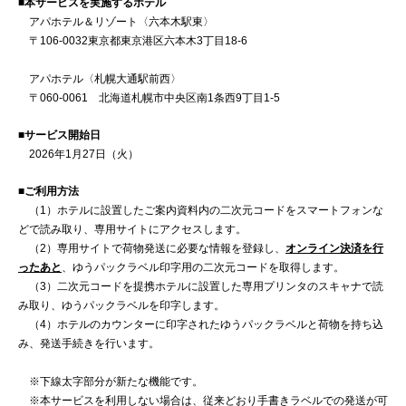
■本サービスを実施するホテル
アパホテル＆リゾート〈六本木駅東〉
〒106-0032東京都東京港区六本木3丁目18-6
アパホテル〈札幌大通駅前西〉
〒060-0061 北海道札幌市中央区南1条西9丁目1-5
■サービス開始日
2026年1月27日（火）
■ご利用方法
（1）ホテルに設置したご案内資料内の二次元コードをスマートフォンな
どで読み取り、専用サイトにアクセスします。
（2）専用サイトで荷物発送に必要な情報を登録し、
オンライン決済を行
ったあと
、ゆうパックラベル印字用の二次元コードを取得します。
（3）二次元コードを提携ホテルに設置した専用プリンタのスキャナで読
み取り、ゆうパックラベルを印字します。
（4）ホテルのカウンターに印字されたゆうパックラベルと荷物を持ち込
み、発送手続きを行います。
※下線太字部分が新たな機能です。
※本サービスを利用しない場合は、従来どおり手書きラベルでの発送が可