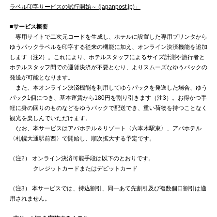
ラベル印字サービスの試行開始～ (japanpost.jp)」
■サービス概要
専用サイトで二次元コードを生成し、ホテルに設置した専用プリンタから
ゆうパックラベルを印字する従来の機能に加え、オンライン決済機能を追加
します（注2）。これにより、ホテルスタッフによるサイズ計測や旅行者と
ホテルスタッフ間での運賃決済が不要となり、よりスムーズなゆうパックの
発送が可能となります。
また、本オンライン決済機能を利用してゆうパックを発送した場合、ゆう
パック1個につき、基本運賃から180円を割り引きます（注3）。お得かつ手
軽に身の回りのものなどをゆうパックで配送でき、重い荷物を持つことなく
観光を楽しんでいただけます。
なお、本サービスはアパホテル＆リゾート〈六本木駅東〉、アパホテル
〈札幌大通駅前西〉で開始し、順次拡大する予定です。
（注2） オンライン決済可能手段は以下のとおりです。
クレジットカードまたはデビットカード
（注3） 本サービスでは、持込割引、同一あて先割引及び複数個口割引は適
用されません。