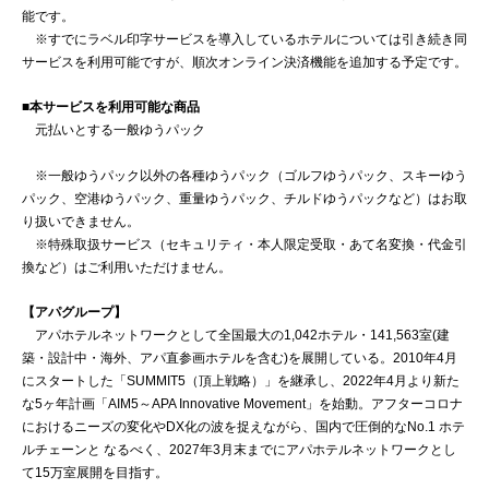
能です。
※すでにラベル印字サービスを導入しているホテルについては引き続き同
サービスを利用可能ですが、順次オンライン決済機能を追加する予定です。
■本サービスを利用可能な商品
元払いとする一般ゆうパック
※一般ゆうパック以外の各種ゆうパック（ゴルフゆうパック、スキーゆう
パック、空港ゆうパック、重量ゆうパック、チルドゆうパックなど）はお取
り扱いできません。
※特殊取扱サービス（セキュリティ・本人限定受取・あて名変換・代金引
換など）はご利用いただけません。
【アパグループ】
アパホテルネットワークとして全国最大の1,042ホテル・141,563室(建
築・設計中・海外、アパ直参画ホテルを含む)を展開している。2010年4月
にスタートした「SUMMIT5（頂上戦略）」を継承し、2022年4月より新た
な5ヶ年計画「AIM5～APA Innovative Movement」を始動。アフターコロナ
におけるニーズの変化やDX化の波を捉えながら、国内で圧倒的なNo.1 ホテ
ルチェーンと なるべく、2027年3月末までにアパホテルネットワークとし
て15万室展開を目指す。