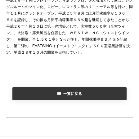
平成１８年７月にプレオープン。４階ワンフロアを大浴場として新設、シン
グルルームのツイン化、ロビー、レストラン等のリニューアル等を行い、同
年１１月にグランドオープン。平成２５年８月には月間稼働率が１００.
５％を記録し、その後も月間平均稼働率９５％超を継続してきたことから、
平成２６年４月１０日に第一弾増築として、客室数５００室（全室ツイ
ン）、大浴場・露天風呂を併設した「ＷＥＳＴＷＩＮＧ（ウエストウイン
グ）」を開業。全１,５０１室となった後も、年間稼働率９３.４％を記録
し、第二弾の「EASTWING（イーストウイング）」５００室増築計画を決
定、平成２８年１０月の開業を目指していく。
一覧に戻る