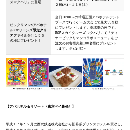
ズマクハリ」に登場！
２日(木)～１１日(土)
当日16:00～の球場正面アパホテルテント
ブースで行うゲーム大会にて最大55名様
ビックリマン×アパホテ
にプレゼントします。※球場の外です。
ル×マリーンズ
限定クリ
50Fスカイクルーズ マクハリにて「ディ
アファイル
を計１５５
ナービックリマンコラボメニュー」をご
名様にプレゼント！
注文のお客様先着100名様にプレゼント
します。※7/2(木)～
【アパホテル＆リゾート〈東京ベイ幕張〉】
平成１７年１２月に西武鉄道株式会社から旧幕張プリンスホテルを買収し、