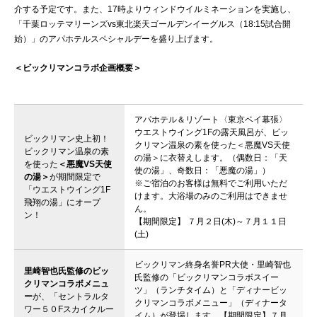
介する予定です。また、17時よりウィンドウイルミネーションを実施し、
「千葉ロッテマリーンズvs東北楽天ゴールデンイーグルス（18:15試合開
始）」のアパホテルスペシャルデーを盛り上げます。
＜ビックリマンコラボ企画概要＞
アパホテル＆リゾート〈東京ベイ幕張〉
ウエストウイング1Fの露天風呂が、ビッ
ビックリマン史上初！
クリマン温泉の素を使った＜悪魔VS天使
ビックリマン温泉の素
の湯＞に衣替えします。（偶数日：「天
を使った
＜悪魔VS天使
使の湯」、奇数日：「悪魔の湯」）
の湯＞
が期間限定で
※ご宿泊のお客様は無料でご利用いただ
「ウエストウイング1F
けます。大浴場のみのご利用はできませ
飛翔の湯」にオープ
ん。
ン！
【期間限定】 ７月２日(木)～７月１１日
(土)
ビックリマン終身名誉PR大使・里崎智也
里崎智也氏監修のビッ
氏監修の「ビックリマンコラボスイー
クリマンコラボメニュ
ツ」（ランチタイム）と「ディナービッ
ー
が、「セントラルタ
クリマンコラボメニュー」（ディナータ
ワー５０Fスカイクルー
イム）が登場します。【期間限定】７月