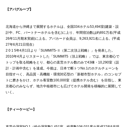
【アパグループ】
北海道から沖縄まで展開するホテルは、全国334ホテル53,494室(建築・設
計中、FC、パートナーホテルを含む)に上り、年間宿泊数は約891万名(平成
26年11月期末実績)に上る。アパカード会員は、9,263,921名に上る。(平成
27年6月21日現在）
2 0 1 5年4月1日より「SUMMIT5-Ⅱ（第二次頂上戦略）」を発表した。
2010年4月よりスタートした「SUMMIT5（頂上戦略）」では、東京都心で
トップを取る戦略をとり、都心の直営ホテル数のみで43棟・10,290室（設
計・計画中含む）を達成。今後は、日本で断トツNo.1のホテルチェーンを
目指すべく、高品質・高機能・環境対応型の「新都市型ホテル」のコンセプ
トに磨きをかけ、ホテル客室数100,000室（提携ホテル含む） を目指し、東
京都心のみならず、地方中核都市にも広げてホテル開発を積極的に展開して
いく。
【ティーケーピー】
直営会議室NO.1（総会議室数1,451室、総席数106,031席※平成27年6月現