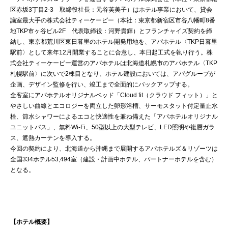
区赤坂3丁目2-3 取締役社長：元谷芙美子）はホテル事業において、貸会
議室最大手の株式会社ティーケーピー（本社：東京都新宿区市谷八幡町8番
地TKP市ヶ谷ビル2F 代表取締役：河野貴輝）とフランチャイズ契約を締
結し、東京都荒川区東日暮里のホテル開発用地を、アパホテル〈TKP日暮里
駅前〉として来年12月開業することに合意し、本日起工式を執り行う。株
式会社ティーケーピー運営のアパホテルは北海道札幌市のアパホテル〈TKP
札幌駅前〉に次いで2棟目となり、ホテル建設においては、アパグループが
企画、デザイン監修を行い、竣工まで全面的にバックアップする。
全客室にアパホテルオリジナルベッド「Cloud fit（クラウド フィット）」と
やさしい曲線とエコロジーを両立した卵形浴槽、サーモスタット付定量止水
栓、節水シャワーによるエコと快適性を兼ね備えた「アパホテルオリジナル
ユニットバス」、無料Wi-Fi、50型以上の大型テレビ、LED照明や複層ガラ
ス、遮熱カーテンを導入する。
今回の契約により、北海道から沖縄まで展開するアパホテルズ＆リゾーツは
全国334ホテル53,494室（建設・計画中ホテル、パートナーホテルを含む）
となる。
【ホテル概要】