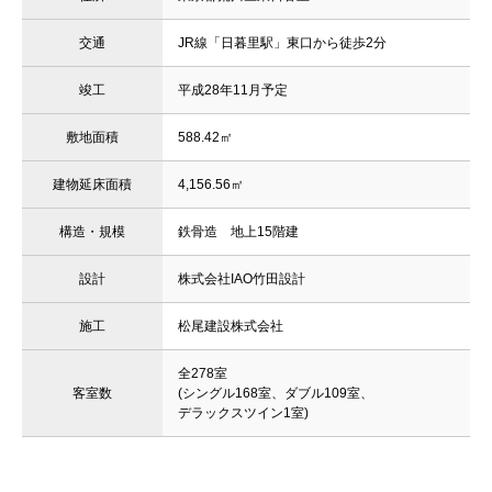
交通
JR線「日暮里駅」東口から徒歩2分
竣工
平成28年11月予定
敷地面積
588.42㎡
建物延床面積
4,156.56㎡
構造・規模
鉄骨造 地上15階建
設計
株式会社IAO竹田設計
施工
松尾建設株式会社
全278室
客室数
(シングル168室、ダブル109室、
デラックスツイン1室)