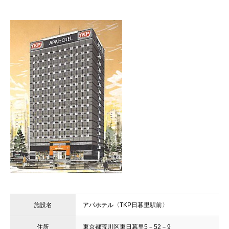
施設名
アパホテル〈TKP日暮里駅前〉
住所
東京都荒川区東日暮里5－52－9