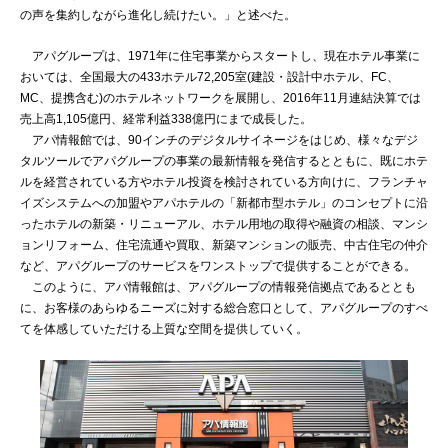
の声を集約しながら進化し続けたい。」と述べた。
アパグループは、1971年に住宅事業からスタートし、現在ホテル事業に
おいては、全国最大の433ホテル72,205室(建設・設計中ホテル、FC、
MC、提携含む)のホテルネットワークを展開し、2016年11月連結決算では
売上高1,105億円、経常利益338億円にまで成長した。
アパ情報館では、90インチのデジタルサイネージをはじめ、様々なデジ
タルツールでアパグループの事業の最新情報を発信するとともに、既にホテ
ルを経営されている方やホテル投資を検討されている方向けに、フランチャ
イズシステムへの加盟やアパホテルの「新都市型ホテル」のコンセプトに沿
ったホテルの新築・リニューアル、ホテル用地の取得や融資の相談、マンシ
ョンリフォーム、住宅流通や買取、新築マンションの販売、中古住宅の仲介
など、アパグループのサービスをワンストップで提供することができる。
このように、アパ情報館は、アパグループの情報発信拠点であるととも
に、お客様のあらゆるニーズに対する総合窓口として、アパグループのすべ
てを体感していただける上質な空間を提供していく。