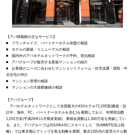
【アパ情報館の主なサービス】
■ フランチャイズ、パートナーホテル加盟の相談
■ ホテルの新築・リニューアルの相談
■ 国内外のアパホテルネットワークの予約、宿泊相談
■ アパグループが販売する新築マンションの紹介
■ お客様のニーズに合わせたマンションリフォーム・住宅流通・買取・中
古住宅の仲介
■ マンション管理の相談
■ マンションの大規模修繕の相談
【アパグループ】
アパホテルネットワークとして全国最大の433ホテル72,205室(建築・設
計中、海外、FC、パートナーホテルを含む)を展開しており、年間宿泊数
1,252万名(平成28年11月期末実績)、累積会員数は1,300万名を突破してい
る。また、アパグループは2010年4月にスタートした「SUMMIT5(頂上戦
略)」では東京都心でトップを取る戦略を展開、東京23区内の直営ホテル数