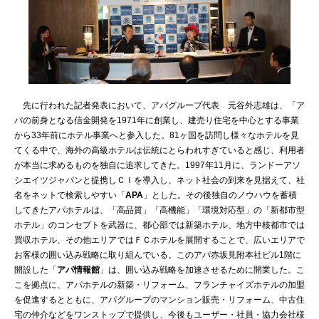
先に行われた記者発表において、アパグループ代表 元谷外志雄は、「ア
パの前身となる信金開発を1971年に創業し、建売り住宅を中心とする事業
から33年前にホテル事業へと参入した。81ヶ国を訪問し様々なホテルを見
てくる中で、海外の高級ホテルは伝統にとらわれすぎていると感じ、利用者
が本当に求めるものを独自に追求してきた。1997年11月に、ランドーアソ
シエイツジャパンと提携しＣＩを導入し、ネット社会の到来を見据えて、社
名をネットで検索しやすい「
APA
」とした。その後独自のノウハウを蓄積
してきたアパホテルは、「高品質」「高機能」「環境対応型」の「新都市型
ホテル」のコンセプトを武器に、都心部では新築ホテル、地方中核都市では
買収ホテル、その他エリアではＦＣホテルを展開することで、広いエリアで
お客様の囲い込み戦略に取り組んでいる。このアパ赤坂見附本社ビル1階に
開設した「
アパ情報館
」は、囲い込み戦略を加速させるために開業した。こ
こを拠点に、アパホテルの新築・リフォーム、フランチャイズホテルの加盟
を促進するとともに、アパグループのマンション販売・リフォーム、中古住
宅の仲介などをワンストップで提供し、今後もユーザー・社員・協力会社様