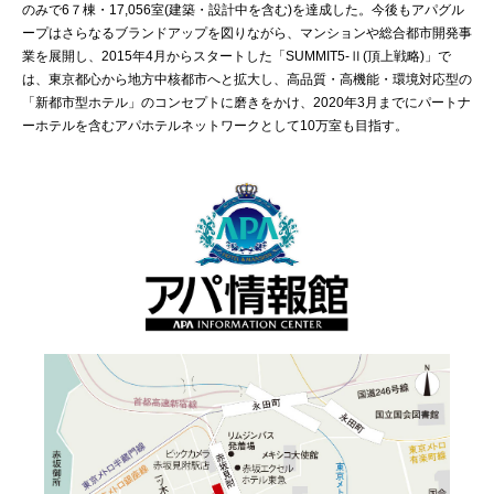
のみで6７棟・17,056室(建築・設計中を含む)を達成した。今後もアパグル
ープはさらなるブランドアップを図りながら、マンションや総合都市開発事
業を展開し、2015年4月からスタートした「SUMMIT5-Ⅱ(頂上戦略)」で
は、東京都心から地方中核都市へと拡大し、高品質・高機能・環境対応型の
「新都市型ホテル」のコンセプトに磨きをかけ、2020年3月までにパートナ
ーホテルを含むアパホテルネットワークとして10万室も目指す。