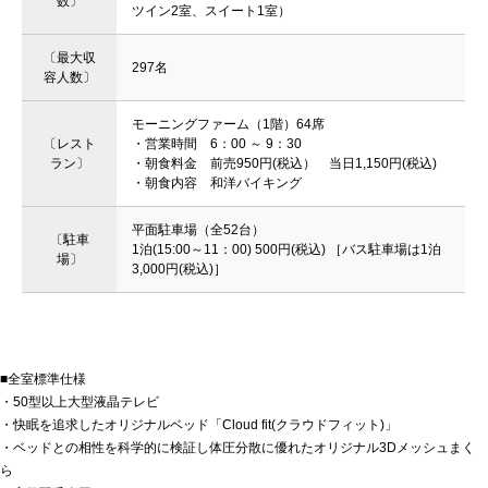
数〕
ツイン2室、スイート1室）
〔最大収
297名
容人数〕
モーニングファーム（1階）64席
〔レスト
・営業時間 6：00 ～ 9：30
ラン〕
・朝食料金 前売950円(税込） 当日1,150円(税込)
・朝食内容 和洋バイキング
平面駐車場（全52台）
〔駐車
1泊(15:00～11：00) 500円(税込) ［バス駐車場は1泊
場〕
3,000円(税込)］
■全室標準仕様
・50型以上大型液晶テレビ
・快眠を追求したオリジナルベッド「Cloud fit(クラウドフィット)」
・ベッドとの相性を科学的に検証し体圧分散に優れたオリジナル3Dメッシュまく
ら