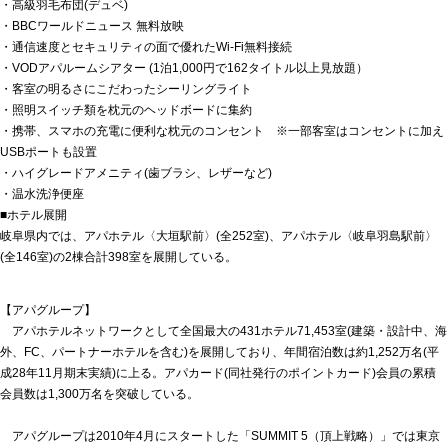
・高級羽毛布団(デュベ)
・BBCワールドニュース 無料放映
・通信速度とセキュリティの面で優れたWi-Fi無料接続
・VODアパルームシアター (1泊1,000円で162タイトル以上見放題）
・客室の明るさにこだわったシーリングライト
・照明スイッチ類を枕元のヘッドボードに集約
・携帯、スマホの充電に便利な枕元のコンセント ※一部客室はコンセントに加え
USBポートも設置
・ハイグレードアメニティ(歯ブラシ、レザーなど)
・温水洗浄便座
■ホテル展開
岐阜県内では、アパホテル〈大垣駅前〉(全252室)、アパホテル〈岐阜羽島駅前〉
(全146室)の2棟合計398室を展開している。
【アパグループ】
アパホテルネットワークとして全国最大の431ホテル71,453室(建築・設計中、海
外、FC、パートナーホテルを含む)を展開しており、年間宿泊数は約1,252万名(平
成28年11月期末実績)に上る。アパカード(同社発行のポイントカード)会員の累積
会員数は1,300万名を突破している。
アパグループは2010年4月にスタートした「SUMMIT 5（頂上戦略）」では東京