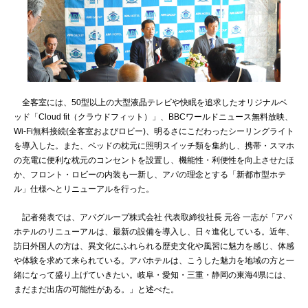
全客室には、50型以上の大型液晶テレビや快眠を追求したオリジナルベ
ッド「Cloud fit（クラウドフィット）」、BBCワールドニュース無料放映、
Wi-Fi無料接続(全客室およびロビー)、明るさにこだわったシーリングライト
を導入した。また、ベッドの枕元に照明スイッチ類を集約し、携帯・スマホ
の充電に便利な枕元のコンセントを設置し、機能性・利便性を向上させたほ
か、フロント・ロビーの内装も一新し、アパの理念とする「新都市型ホテ
ル」仕様へとリニューアルを行った。
記者発表では、アパグループ株式会社 代表取締役社長 元谷 一志が「アパ
ホテルのリニューアルは、最新の設備を導入し、日々進化している。近年、
訪日外国人の方は、異文化にふれられる歴史文化や風習に魅力を感じ、体感
や体験を求めて来られている。アパホテルは、こうした魅力を地域の方と一
緒になって盛り上げていきたい。岐阜・愛知・三重・静岡の東海4県には、
まだまだ出店の可能性がある。」と述べた。