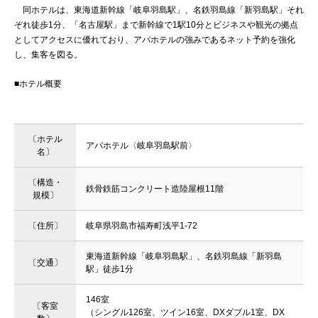
同ホテルは、東海道新幹線「岐阜羽島駅」、名鉄羽島線「新羽島駅」それ
ぞれ徒歩1分、「名古屋駅」まで新幹線で1駅10分とビジネスや観光の拠点
としてアクセスに優れており、アパホテルの強みであるネット予約を強化
し、集客を図る。
■ホテル概要
〔ホテル
アパホテル〈岐阜羽島駅前〉
名〕
〔構造・
鉄骨鉄筋コンクリート造陸屋根11階
規模〕
〔住所〕
岐阜県羽島市福寿町浅平1-72
東海道新幹線「岐阜羽島駅」、名鉄羽島線「新羽島
〔交通〕
駅」徒歩1分
146室
〔客室
（シングル126室、ツイン16室、DXダブル1室、DX