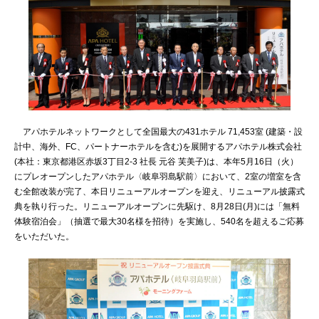
アパホテルネットワークとして全国最大の431ホテル 71,453室 (建築・設
計中、海外、FC、パートナーホテルを含む)を展開するアパホテル株式会社
(本社：東京都港区赤坂3丁目2-3 社長 元谷 芙美子)は、本年5月16日（火）
にプレオープンしたアパホテル〈岐阜羽島駅前〉において、2室の増室を含
む全館改装が完了、本日リニューアルオープンを迎え、リニューアル披露式
典を執り行った。リニューアルオープンに先駆け、8月28日(月)には「無料
体験宿泊会」（抽選で最大30名様を招待）を実施し、540名を超えるご応募
をいただいた。