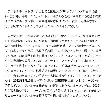
アパホテルネットワークとして全国最大の683ホテル105,290室※（建
築・設計中、海外、ＦＣ、パートナーホテルを含む）を展開する総合都市開
発のアパグループ（本社：東京都港区赤坂３-２-３ 代表：元谷外志雄）
は、那覇市の「那覇クリスタルホテル」の取得を決定した。
本ホテルは、「那覇空港」より車で6分、ゆいモノレール「県庁前駅」か
らも徒歩圏内に位置する。全客室に通信速度とセキュリティの面で優れた
Wi-Fi無料接続、BBCワールドニュース無料放映、VODの無料サービス、ベ
ッド寝具をデュベ仕様（高級羽毛布団）への変更などを行い、滞在中の満足
度を高め、顧客満足度向上に繋げていく。またフロントには、アプリチェッ
クイン専用機を設置、アパ直（公式サイト、アパアプリ）にて事前にクレジ
ットカード決済をするアプリチェックイン（前日15時からスマートフォン
でチェックインができ、部屋選択や部屋のアップグレードも可能）を行うこ
とで、当日のチェックイン手続きが大幅に簡素化することができる。当ホテ
ルは、
2022年3月10日よりアパホテル〈那覇若狭大通〉としてオープンを
予定しており
、アパホテル株式会社が運営にあたる。オープン後は、2022
年4月27日のグランドオープンを目指し営業を続けながら、ホテル館内外の
リニューアルとアパホテル標準客室仕様の導入をさらに進めていく。