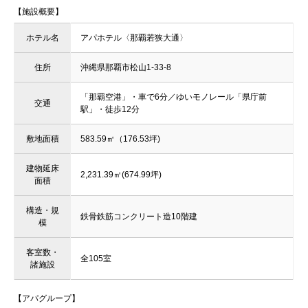
【施設概要】
ホテル名
アパホテル〈那覇若狭大通〉
住所
沖縄県那覇市松山1-33-8
「那覇空港」・車で6分／ゆいモノレール「県庁前
交通
駅」・徒歩12分
敷地面積
583.59㎡（176.53坪)
建物延床
2,231.39㎡(674.99坪)
面積
構造・規
鉄骨鉄筋コンクリート造10階建
模
客室数・
全105室
諸施設
【アパグループ】