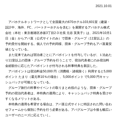
2021.10.01
アパホテルネットワークとして全国最大の670ホテル103,601室（建築・
設計中、海外、FC、パートナーホテルを含む）を展開するアパホテル株式
会社（本社：東京都港区赤坂3丁目2‐3 社長 元谷 芙美子）は、2021年10月1
日（金）からアパ直（公式サイトのみ）で団体・グループ（11室以上）の
予約受付を開始する。個人での予約同様、団体・グループ予約もアパ直最安
値となっている。
また従来であれば宿泊者ごとにアパポイントを付与しているが、１泊あた
り11室以上の団体・グループ予約を行うことで、宿泊代表者にのみ宿泊料
金総額分に応じたアパポイントが付与される幹事特典を新設した。
アパポイントは宿泊料金50,000 円（消費税・諸税除く）利用すると5,000
ポイント たまり（還元率10％の場合）、5,000ポイント で5,000 円キャッ
シュバックが可能となっている。
グループ旅行の幹事やイベントの取りまとめ役のような、団体・グループ
予約の宿泊代表者は、本特典の適用により、キャッシュバック特典を受けや
すくなるメリットがある。
本特典の適用を希望する場合は、アパ直公式サイトに特設された問い合わ
せフォームから個別に予約を行う必要がある。アパグループは今後も幅広い
ユーザーのニーズに応えていく。