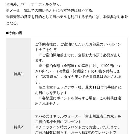
※海外、パートナーホテルを除く。
※メール、電話での問い合わせにも本特典は対応する。
※転売等の営業を目的として当ホテルを利用する予約には、本特典は対象外
となる。
■特典内容
ご予約者様に、ご宿泊いただいたお部屋のアパポイン
ト全てを付与
※ご宿泊開始前までに、全額お支払頂く必要があり
ます。
※ご宿泊金額（全部屋）の室料に対して100円につ
き1ポイント（消費税・諸税除く）の10倍を付与しま
特典1
す（10%還元）。ダイヤモンド会員特典は適用されま
す。
※全客室チェックアウト後、最大11日付与手続きに
お日にちを要します。
※各部屋にポイントを付与する場合、この特典は適
用されません。
アパ公式ミネラルウォーター「富士川源流天然水」を
ご宿泊者様全員にプレゼント
特典2
※チェックイン時にフロントにてお渡しいたします。
ご宿泊日数に限らず、お一人様1本のプレゼントで