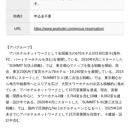
す。
特典3
申込金不要
URL
https://www.apahotel.com/group-reservation/
【アパグループ】
アパホテルネットワークとして全国最大の670ホテル103,601室※(海外、
FC、パートナーホテルを含む)を展開している。2010年4月にスタートした
「SUMMIT 5(頂上戦略)」では、東京都心でトップを取る戦略を開始。現
在、東京23区内で直営ホテル79ホテル・19,240室※を展開している。2015
年4月にスタートした「SUMMIT 5-Ⅱ(第二次頂上戦略)」では、東京都心か
ら地方中核都市へとエリアを広げ、大型タワーホテルの出店も積極的に進め
ていき、アパホテルネットワークとして10万室展開を達成。現在、首都
圏・関西を中心に、タワーホテル2棟・3,764室を含む18棟・8,062室を建
築・設計中である。2020年4月にスタートした「SUMMIT 5-Ⅲ(第三次頂上
戦略)」では、国内で圧倒的なNo.1ホテルチェーンとなるべく、2025年3月
末までにアパホテルネットワークとして15万室展開を目指す。 ※建築・設
計中含む