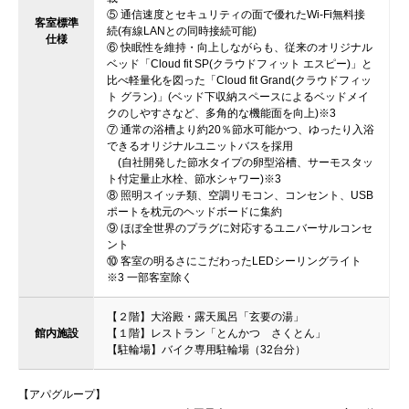
⑤ 通信速度とセキュリティの面で優れたWi-Fi無料接
客室標準
続(有線LANとの同時接続可能)
仕様
⑥ 快眠性を維持・向上しながらも、従来のオリジナル
ベッド「Cloud fit SP(クラウドフィット エスピー)」と
比べ軽量化を図った「Cloud fit Grand(クラウドフィッ
ト グラン)」(ベッド下収納スペースによるベッドメイ
クのしやすさなど、多角的な機能面を向上)※3
⑦ 通常の浴槽より約20％節水可能かつ、ゆったり入浴
できるオリジナルユニットバスを採用
(自社開発した節水タイプの卵型浴槽、サーモスタッ
ト付定量止水栓、節水シャワー)※3
⑧ 照明スイッチ類、空調リモコン、コンセント、USB
ポートを枕元のヘッドボードに集約
⑨ ほぼ全世界のプラグに対応するユニバーサルコンセ
ント
⑩ 客室の明るさにこだわったLEDシーリングライト
※3 一部客室除く
【２階】大浴殿・露天風呂「玄要の湯」
館内施設
【１階】レストラン「とんかつ さくとん」
【駐輪場】バイク専用駐輪場（32台分）
【アパグループ】