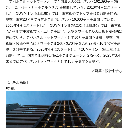
アパホテルネットワークとして全国最大の662ホテル・102,393室※(海
外、FC、パートナーホテルを含む)を展開している。2010年4月にスタート
した「SUMMIT 5(頂上戦略)」では、東京都心でトップを取る戦略を開始。
現在、東京23区内で直営ホテル78ホテル・19,000室※を展開している。
2015年4月にスタートした「SUMMIT 5-Ⅱ(第二次頂上戦略)」では、東京都
心から地方中核都市へとエリアを広げ、大型タワーホテルの出店も積極的に
進めていき、アパホテルネットワークとして10万室展開を達成。現在、首
都圏・関西を中心にタワーホテル2棟・3,764室を含む27棟・10,376室を建
築・設計中である。2020年4月にスタートした「SUMMIT 5-Ⅲ(第三次頂上
戦略)」では、国内で圧倒的なNo.1ホテルチェーンとなるべく、2025年3月
末までにアパホテルネットワークとして15万室展開を目指す。
※建築・設計中含む
【ホテル画像】
■外観