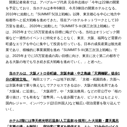
開業記者発表では、アパグループ代表 元谷外志雄が「今年は22棟の開業
を予定しており、当ホテルは本年6棟目、今月3棟目の開業ホテルとなる。
2010年に始動した『SUMMIT 5(頂上戦略)』以降、東京都心を中心に地方中
核都市へと拡大戦略を進めてきた。現在アパホテルネットワークとして10
万室を達成し、2020年に始動した『SUMMIT 5-Ⅲ(第三次頂上戦略)』で
は、2025年までに15万室達成を目標に掲げている。当社はオリンピック開
催など一過性のイベントに特化することなく、東京、大阪、福岡など需要の
旺盛なエリアを中心に集中して投資を行っている。日本の成長産業は観光産
業であり、積極的に事業展開を進め『SUMMIT 5-Ⅲ(第三次頂上戦略)』で
は、2025年までに15万室達成の高い目標に向け、東京に次ぐ第二の都市で
ある大阪の地でも引き続き拡大戦略を進めていく。」と述べた。
当ホテルは、大阪メトロ谷町線、京阪本線・中之島線「天満橋駅」徒歩1
分の駅前立地。
「梅田エリア」へは地下鉄2駅、「京都・祇園四条」方面へ
は京阪本線で乗り換えなしでアクセスできるほか、大阪の観光名所である
「大阪城」に近接し、「大阪府庁」や「大阪法務局」などの官公庁や「桜の
通り抜け」でも有名な「造幣局」へも徒歩圏であり、ビジネスはもとより、
国内レジャー、インバウンド(訪日外国人)など幅広い宿泊需要を取り込んで
いく。
ホテル2階には準天然光明石温泉(人工温泉)を採用した大浴殿・露天風呂
「玄要の湯」を附設し、宿泊客に寛ぎを提供する。
また、
32台分のバイク