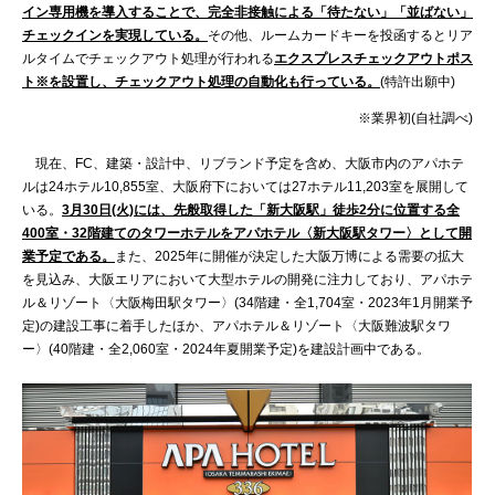
イン専用機を導入することで、完全非接触による「待たない」「並ばない」
チェックインを実現している。
その他、ルームカードキーを投函するとリア
ルタイムでチェックアウト処理が行われる
エクスプレスチェックアウトポス
ト※を設置し、チェックアウト処理の自動化も行っている。
(特許出願中)
※業界初(自社調べ)
現在、FC、建築・設計中、リブランド予定を含め、大阪市内のアパホテ
ルは24ホテル10,855室、大阪府下においては27ホテル11,203室を展開して
いる。
3月30日(火)には、先般取得した「新大阪駅」徒歩2分に位置する全
400室・32階建てのタワーホテルをアパホテル〈新大阪駅タワー〉として開
業予定である。
また、2025年に開催が決定した大阪万博による需要の拡大
を見込み、大阪エリアにおいて大型ホテルの開発に注力しており、アパホテ
ル＆リゾート〈大阪梅田駅タワー〉(34階建・全1,704室・2023年1月開業予
定)の建設工事に着手したほか、アパホテル＆リゾート〈大阪難波駅タワ
ー〉(40階建・全2,060室・2024年夏開業予定)を建設計画中である。