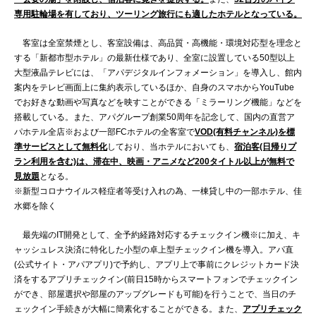
専用駐輪場を有しており、ツーリング旅行にも適したホテルとなっている。
客室は全室禁煙とし、客室設備は、高品質・高機能・環境対応型を理念と
する「新都市型ホテル」の最新仕様であり、全室に設置している50型以上
大型液晶テレビには、「アパデジタルインフォメーション」を導入し、館内
案内をテレビ画面上に集約表示しているほか、自身のスマホからYouTube
でお好きな動画や写真などを映すことができる「ミラーリング機能」などを
搭載している。また、アパグループ創業50周年を記念して、国内の直営ア
パホテル全店※および一部FCホテルの全客室で
VOD(有料チャンネル)を標
準サービスとして無料化
しており、当ホテルにおいても、
宿泊客(日帰りプ
ラン利用を含む)は、滞在中、映画・アニメなど200タイトル以上が無料で
見放題
となる。
※新型コロナウイルス軽症者等受け入れの為、一棟貸し中の一部ホテル、佳
水郷を除く
最先端のIT開発として、全予約経路対応するチェックイン機※に加え、キ
ャッシュレス決済に特化した小型の卓上型チェックイン機を導入。アパ直
(公式サイト・アパアプリ)で予約し、アプリ上で事前にクレジットカード決
済をするアプリチェックイン(前日15時からスマートフォンでチェックイン
ができ、部屋選択や部屋のアップグレードも可能)を行うことで、当日のチ
ェックイン手続きが大幅に簡素化することができる。また、
アプリチェック