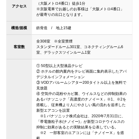
（大阪メトロ4番口）徒歩1分
アクセス
※京阪電車でお越しのお客様は「大阪メトロ4番口」
が最寄りの出口となります。
構造/規模
鉄骨造 / 地上15建
全308室 ※全室禁煙
客室数
スタンダードルーム301室、コネクティングルーム6
室、デラックスツインルーム1室
① 50型以上大型液晶テレビ
② ホテルの館内案内をテレビ画面に集約表示したアパ
デジタルインフォメーション
③ VODアパルームシアター200タイトル以上を無料で
見放題
④ 空気中の花粉やカビ菌、ウイルスなどの抑制効果の
あるパナソニック「高濃度のナノイーＸ」※1、※2を
搭載し、従来機より人にやさしい風の流れを追求した
新型エアコンを設置
※1 パナソニック株式会社は、2020年7月31日に、
「帯電微粒子水(ナノイー)」が新型コロナウイルスの
抑制に効果があるとの実験結果を公表している。
※2 一部客室のエアコンには「ナノイーⅩ」を搭
載