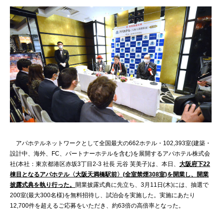
アパホテルネットワークとして全国最大の662ホテル・102,393室(建築・
設計中、海外、FC、パートナーホテルを含む)を展開するアパホテル株式会
社(本社：東京都港区赤坂3丁目2‐3 社長 元谷 芙美子)は、本日、
大阪府下22
棟目となるアパホテル〈大阪天満橋駅前〉(全室禁煙308室)を開業し、開業
披露式典を執り行った。
開業披露式典に先立ち、3月11日(木)には、抽選で
200室(最大300名様)を無料招待し、試泊会を実施した。実施にあたり
12,700件を超えるご応募をいただき、約63倍の高倍率となった。