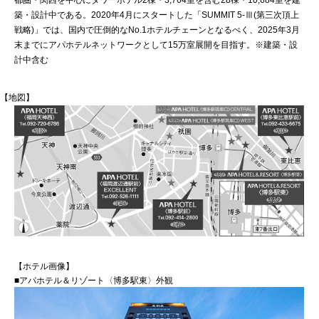
都圏・関西を中心にタワーホテル2棟・3,764室を含む28棟・10,684室を建
築・設計中である。2020年4月にスタートした「SUMMIT 5-Ⅲ(第三次頂上
戦略)」では、国内で圧倒的なNo.1ホテルチェーンとなるべく、2025年3月
末までにアパホテルネットワークとして15万室展開を目指す。※建築・設
計中含む
【地図】
【ホテル画像】
■アパホテル＆リゾート〈博多駅東〉外観