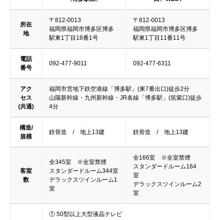
〒812-0013
〒812-0013
所在
福岡県福岡市博多区博多
福岡県福岡市博多区博多
地
駅東1丁目18番1号
駅東1丁目11番11号
電話
092-477-9011
092-477-6311
番号
アク
福岡市営地下鉄空港線「博多駅」(東7番出口)徒歩2分
セス
山陽新幹線・九州新幹線・JR各線「博多駅」(筑紫口)徒歩
(共通)
4分
構造/
鉄骨造 / 地上13建
鉄骨造 / 地上13建
規模
全166室 ※全室禁煙
全345室 ※全室禁煙
スタンダードルーム164
客室
スタンダードルーム344室
室
数
デラックスツインルーム1
デラックスツインルーム2
室
室
① 50型以上大型液晶テレビ