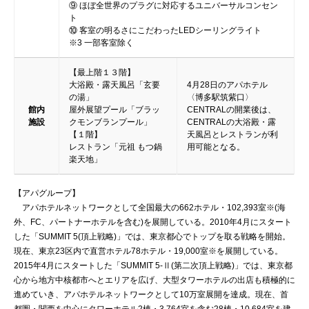
⑨ ほぼ全世界のプラグに対応するユニバーサルコンセン
ト
⑩ 客室の明るさにこだわったLEDシーリングライト
※3 一部客室除く
【最上階１３階】
大浴殿・露天風呂「玄要
4月28日のアパホテル
の湯」
〈博多駅筑紫口〉
館内
屋外展望プール「ブラッ
CENTRALの開業後は、
施設
クモンブランプール」
CENTRALの大浴殿・露
【１階】
天風呂とレストランが利
レストラン「元祖 もつ鍋
用可能となる。
楽天地」
【アパグループ】
アパホテルネットワークとして全国最大の662ホテル・102,393室※(海
外、FC、パートナーホテルを含む)を展開している。2010年4月にスタート
した「SUMMIT 5(頂上戦略)」では、東京都心でトップを取る戦略を開始。
現在、東京23区内で直営ホテル78ホテル・19,000室※を展開している。
2015年4月にスタートした「SUMMIT 5-Ⅱ(第二次頂上戦略)」では、東京都
心から地方中核都市へとエリアを広げ、大型タワーホテルの出店も積極的に
進めていき、アパホテルネットワークとして10万室展開を達成。現在、首