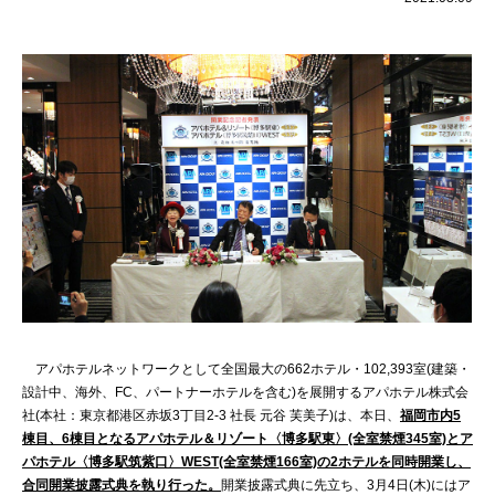
アパホテルネットワークとして全国最大の662ホテル・102,393室(建築・
設計中、海外、FC、パートナーホテルを含む)を展開するアパホテル株式会
社(本社：東京都港区赤坂3丁目2‐3 社長 元谷 芙美子)は、本日、
福岡市内5
棟目、6棟目となるアパホテル＆リゾート〈博多駅東〉(全室禁煙345室)とア
パホテル〈博多駅筑紫口〉WEST(全室禁煙166室)の2ホテルを同時開業し、
合同開業披露式典を執り行った。
開業披露式典に先立ち、3月4日(木)にはア