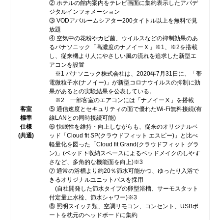
② ホテルの館内案内をテレビ画面に集約表示したアパデ
ジタルインフォメーション
③ VODアパルームシアター200タイトル以上を無料で見
放題
④ 空気中の花粉やカビ菌、ウイルスなどの抑制効果のあ
るパナソニック「高濃度のナノイーＸ」※1、※2を搭載
し、従来機より人にやさしい風の流れを追求した新型エ
アコンを設置
※1 パナソニック株式会社は、2020年7月31日に、「帯
電微粒子水(ナノイー)」が新型コロナウイルスの抑制に効
果があるとの実験結果を公表している。
※2 一部客室のエアコンには「ナノイーⅩ」を搭載
客室
⑤ 通信速度とセキュリティの面で優れたWi-Fi無料接続(有
標準
線LANとの同時接続可能)
仕様
⑥ 快眠性を維持・向上しながらも、従来のオリジナルベ
(共通)
ッド「Cloud fit SP(クラウドフィット エスピー)」と比べ
軽量化を図った「Cloud fit Grand(クラウドフィット グラ
ン)」(ベッド下収納スペースによるベッドメイクのしやす
さなど、多角的な機能面を向上)※3
⑦ 通常の浴槽より約20％節水可能かつ、ゆったり入浴で
きるオリジナルユニットバスを採用
(自社開発した節水タイプの卵型浴槽、サーモスタット
付定量止水栓、節水シャワー)※3
⑧ 照明スイッチ類、空調リモコン、コンセント、USBポ
ートを枕元のヘッドボードに集約