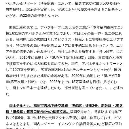
パホテル＆リゾート〈博多駅東〉において、抽選で300室(最大500名様)を
無料招待し、試泊会を実施した。実施にあたり6,800件を超えるご応募をい
ただき、約22倍の高倍率となった。
開業記者発表では、アパグループ代表 元谷外志雄が「本年福岡市内で全6
棟1,631室のアパホテルが開業予定であり、本日はその第一弾・第二弾にあ
たる。福岡県は西の玄関口としてビジネス・観光ともに需要旺盛なエリアで
あり、特に需要の高い博多駅周辺エリアに集中的に出店を行うことで、エリ
ア全体の需要の囲い込みを行う。当社はホテルを所有する『持つ経営』にこ
だわり、2010年に始動した『SUMMIT 5(頂上戦略)』以降、東京都心と地方
中核都市を中心に拡大戦略を進めてきた。現在、アパホテルネットワークと
して10万室を突破し、客室数国内No.1のホテルチェーンとなったが、国内
市場だけでもまだまだ成長の余地がある。2020年に始動した『SUMMIT 5-
Ⅲ(第三次頂上戦略)』では、2025年までに15万室達成を目標に掲げてお
り、断トツの日本一を達成したのち、海外展開を図っていきたい。」と述べ
た。
両ホテルとも、福岡市営地下鉄空港線「博多駅」徒歩2分、新幹線・JR各
線「博多駅」筑紫口徒歩4分の駅前立地。
福岡空港から、博多駅までは地下
鉄で2駅6分、車で約15分と交通アクセス至便な場所に位置しており、ビジ
ネスはもとより、国内レジャー、インバウンド(訪日外国人)など幅広い宿泊