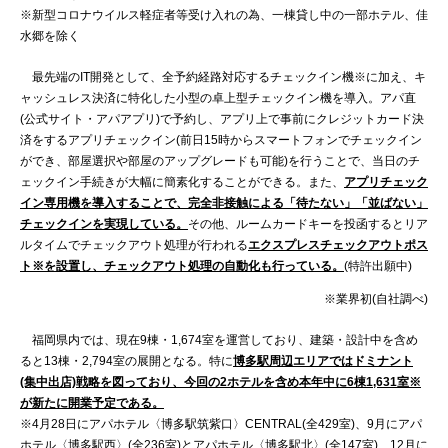
※新型コロナウイルス軽症者等受け入れの為、一棟貸し中の一部ホテル、佳
水郷を除く
最先端のIT開発として、全予約経路対応するチェックイン機※に加え、キ
ャッシュレス決済に特化した小型の卓上型チェックイン機を導入。アパ直
(公式サイト・アパアプリ)で予約し、アプリ上で事前にクレジットカード決
済をするアプリチェックイン(前日15時からスマートフォンでチェックイン
ができ、部屋選択や部屋のアップグレードも可能)を行うことで、当日のチ
ェックイン手続きが大幅に簡素化することができる。また、
アプリチェック
イン専用機を導入することで、完全非接触による「待たない」「並ばない」
チェックインを実現している。
その他、ルームカードキーを投函するとリア
ルタイムでチェックアウト処理が行われる
エクスプレスチェックアウトポス
ト※を設置し、チェックアウト処理の自動化も行っている。
(特許出願中)
※業界初(自社調べ)
福岡県内では、現在9棟・1,674室を運営しており、建築・設計中を含め
ると13棟・2,794室の展開となる。特に
博多駅周辺エリアではドミナント
(集中出店)戦略を図っており、今回の2ホテルを含め本年中に6棟1,631室※
が新たに開業予定である。
※4月28日にアパホテル〈博多駅筑紫口〉CENTRAL(全429室)、9月にアパ
ホテル〈博多駅西〉(全236室)とアパホテル〈博多駅北〉(全147室)、12月に