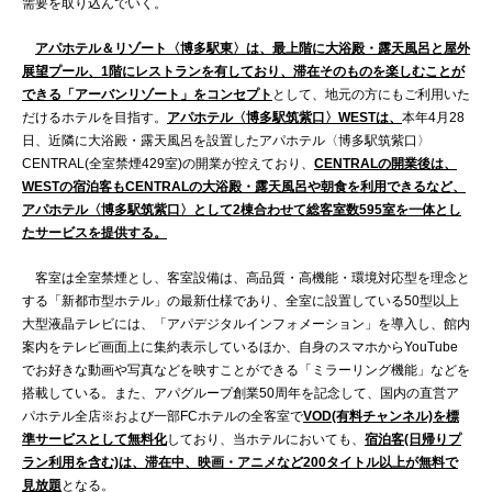
需要を取り込んでいく。
アパホテル＆リゾート〈博多駅東〉は、最上階に大浴殿・露天風呂と屋外
展望プール、1階にレストランを有しており、滞在そのものを楽しむことが
できる「アーバンリゾート」をコンセプト
として、地元の方にもご利用いた
だけるホテルを目指す。
アパホテル〈博多駅筑紫口〉WESTは、
本年4月28
日、近隣に大浴殿・露天風呂を設置したアパホテル〈博多駅筑紫口〉
CENTRAL(全室禁煙429室)の開業が控えており、
CENTRALの開業後は、
WESTの宿泊客もCENTRALの大浴殿・露天風呂や朝食を利用できるなど、
アパホテル〈博多駅筑紫口〉として2棟合わせて総客室数595室を一体とし
たサービスを提供する。
客室は全室禁煙とし、客室設備は、高品質・高機能・環境対応型を理念と
する「新都市型ホテル」の最新仕様であり、全室に設置している50型以上
大型液晶テレビには、「アパデジタルインフォメーション」を導入し、館内
案内をテレビ画面上に集約表示しているほか、自身のスマホからYouTube
でお好きな動画や写真などを映すことができる「ミラーリング機能」などを
搭載している。また、アパグループ創業50周年を記念して、国内の直営ア
パホテル全店※および一部FCホテルの全客室で
VOD(有料チャンネル)を標
準サービスとして無料化
しており、当ホテルにおいても、
宿泊客(日帰りプ
ラン利用を含む)は、滞在中、映画・アニメなど200タイトル以上が無料で
見放題
となる。