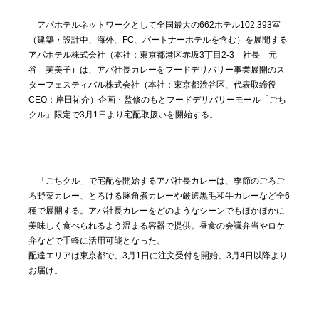
アパホテルネットワークとして全国最大の662ホテル102,393室
（建築・設計中、海外、FC、パートナーホテルを含む）を展開する
アパホテル株式会社（本社：東京都港区赤坂3丁目2-3 社長 元
谷 芙美子）は、アパ社長カレーをフードデリバリー事業展開のス
ターフェスティバル株式会社（本社：東京都渋谷区、代表取締役
CEO：岸田祐介）企画・監修のもとフードデリバリーモール「ごち
クル」限定で3月1日より宅配取扱いを開始する。
「ごちクル」で宅配を開始するアパ社長カレーは、季節のごろご
ろ野菜カレー、とろける豚角煮カレーや厳選黒毛和牛カレーなど全6
種で展開する。アパ社長カレーをどのようなシーンでもほかほかに
美味しく食べられるよう温まる容器で提供。昼食の会議弁当やロケ
弁などで手軽に活用可能となった。
配達エリアは東京都で、3月1日に注文受付を開始、3月4日以降より
お届け。