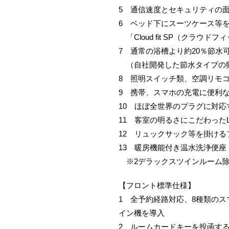
5 通信速度とセキュリティの面
6 ベッド下にスーツケース等
「Cloud fit SP（クラウドフ
7 通常の浴槽より約20％節
（自社開発した節水タイプの卵
8 照明スイッチ類、空調リモ
9 携帯、スマホの充電に便利な
10 ほぼ全世界のプラグに対
11 客室の明るさにこだわった
12 リュックサック等を掛け
13 暖房機能付き温水洗浄便座
※2デラックスツインルーム
【フロント標準仕様】
1 全予約経路対応、8種類の
イン機を導入
2 ルームカードキーを投函す