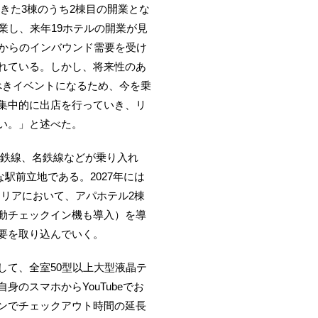
きた3棟のうち2棟目の開業とな
業し、来年19ホテルの開業が見
外からのインバウンド需要を受け
れている。しかし、将来性のあ
べきイベントになるため、今を乗
集中的に出店を行っていき、リ
い。」と述べた。
鉄線、名鉄線などが乗り入れ
駅前立地である。2027年には
リアにおいて、アパホテル2棟
動チェックイン機も導入）を導
要を取り込んでいく。
て、全室50型以上大型液晶テ
のスマホからYouTubeでお
ンでチェックアウト時間の延長