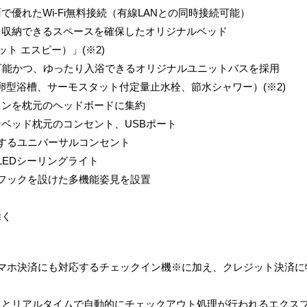
で優れたWi-Fi無料接続（有線LANとの同時接続可能）
を収納できるスペースを確保したオリジナルベッド
ィット エスピー）」(※2)
水可能かつ、ゆったり入浴できるオリジナルユニットバスを採用
型浴槽、サーモスタット付定量止水栓、節水シャワー）(※2)
コンを枕元のヘッドボードに集約
ベッド枕元のコンセント、USBポート
応するユニバーサルコンセント
LEDシーリングライト
るフックを設けた多機能姿見を設置
除く
スマホ決済にも対応するチェックイン機※に加え、クレジット決済
るとリアルタイムで自動的にチェックアウト処理が行われるエクス