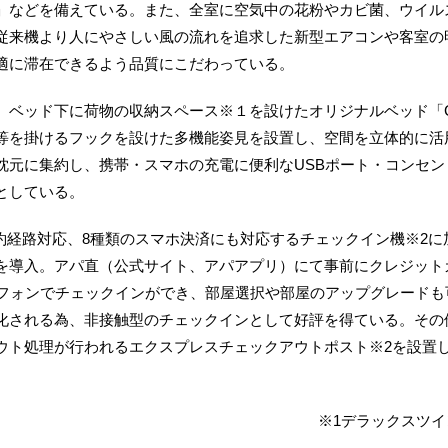
」などを備えている。また、全室に空気中の花粉やカビ菌、ウイル
従来機より人にやさしい風の流れを追求した新型エアコンや客室の明
適に滞在できるよう品質にこだわっている。
ッド下に荷物の収納スペース※１を設けたオリジナルベッド「Cloud
等を掛けるフックを設けた多機能姿見を設置し、空間を立体的に活
枕元に集約し、携帯・スマホの充電に便利なUSBポート・コンセ
としている。
約経路対応、8種類のスマホ決済にも対応するチェックイン機※2に
を導入。アパ直（公式サイト、アパアプリ）にて事前にクレジット
トフォンでチェックインができ、部屋選択や部屋のアップグレード
化される為、非接触型のチェックインとして好評を得ている。その
ウト処理が行われるエクスプレスチェックアウトポスト※2を設置
※1デラックスツイ