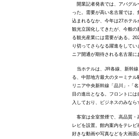
開業記者発表では、アパグルー
った。需要が高い名古屋では、
込まれるなか、今年は27ホテ
観光立国化してきたが、今般の
る観光産業には需要がある。20
り切ってさらなる躍進をしてい
ニア開通が期待される名古屋に
当ホテルは、JR各線、新幹線
る、中部地方最大のターミナル駅
リニア中央新幹線「品川」-「
目の進出となる。フロントには
入しており、ビジネスのみなら
客室は全室禁煙で、高品質・高
レビを設置。館内案内をテレビ画
好きな動画や写真などを大画面