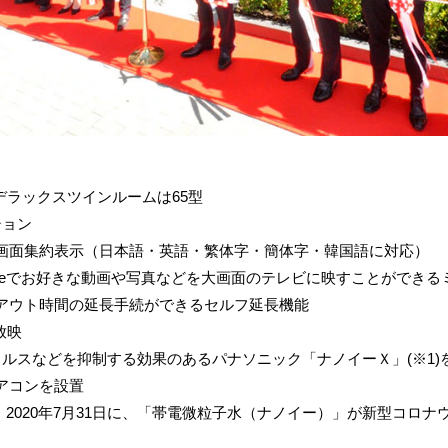
※デラックスツインルームは65型
ション
面集約表示（日本語・英語・繁体字・簡体字・韓国語に対応）
beでお好きな動画や写真などを大画面のテレビに映すことができる
アウト時間の延長手続ができるセルフ延長機能
放映
イルスなどを抑制する効果のあるパナソニック「ナノイーＸ」(※1)
アコンを設置
2020年7月31日に、「帯電微粒子水（ナノイー）」が新型コロ