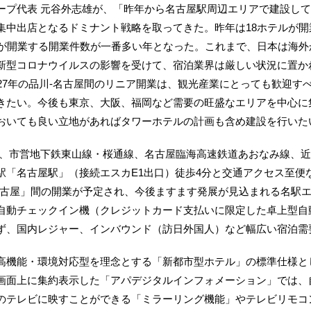
プ代表 元谷外志雄が、「昨年から名古屋駅周辺エリアで建設して
集中出店となるドミナント戦略を取ってきた。昨年は18ホテルが開
ルが開業する開業件数が一番多い年となった。これまで、日本は海
新型コロナウイルスの影響を受けて、宿泊業界は厳しい状況に置か
27年の品川‐名古屋間のリニア開業は、観光産業にとっても歓迎す
きたい。今後も東京、大阪、福岡など需要の旺盛なエリアを中心に
おいても良い立地があればタワーホテルの計画も含め建設を行いた
、市営地下鉄東山線・桜通線、名古屋臨海高速鉄道あおなみ線、近
「名古屋駅」（接続エスカE1出口）徒歩4分と交通アクセス至便な
名古屋」間の開業が予定され、今後ますます発展が見込まれる名駅エ
自動チェックイン機（クレジットカード支払いに限定した卓上型自
ず、国内レジャー、インバウンド（訪日外国人）など幅広い宿泊需
機能・環境対応型を理念とする「新都市型ホテル」の標準仕様とし
面上に集約表示した「アパデジタルインフォメーション」では、自身
のテレビに映すことができる「ミラーリング機能」やテレビリモコ