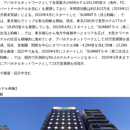
アパホテルネットワークとして全国最大の659ホテル101,595室※（海外、FC、
パートナーホテルを含む）を展開しており、年間宿泊数は約2,613万名（2019年11
月期末実績）に上る。2010年4月にスタートした「SUMMIT 5（頂上戦略）」で
は、東京都心でトップを取る戦略を開始。現在、東京23区内で直営ホテル77ホテ
ル・18,853室※を展開している。2015年4月にスタートした「SUMMIT 5-Ⅱ（第二
次頂上戦略）」では、東京都心から地方中核都市へとエリアを広げ、大型タワーホ
テルの出店も積極的に進めていき、アパホテルネットワークとして10万室展開を達
成。現在、首都圏・関西を中心にタワーホテル3棟・4,294室を含む35棟・12,289
室を建築・設計中である。2020年4月にスタートした「SUMMIT 5-Ⅲ（第三次頂上
戦略）」では、国内で圧倒的なNo.1ホテルチェーンとなるべく、2025年3月末まで
にアパホテルネットワークとして15万室展開を目指す。
※建築・設計中含む
ホテル画像】
外観