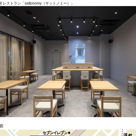
階 レストラン「sattonomy（サットノミー）」
地図