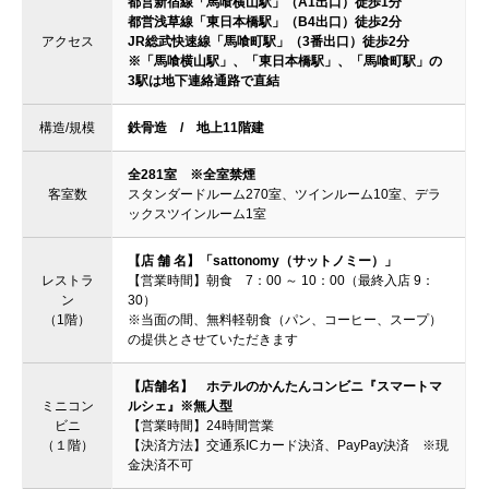
都営新宿線「馬喰横山駅」（A1出口）徒歩1分
都営浅草線「東日本橋駅」（B4出口）徒歩2分
アクセス
JR総武快速線「馬喰町駅」（3番出口）徒歩2分
※「馬喰横山駅」、「東日本橋駅」、「馬喰町駅」の
3駅は地下連絡通路で直結
構造/規模
鉄骨造 / 地上11階建
全281室 ※全室禁煙
客室数
スタンダードルーム270室、ツインルーム10室、デラ
ックスツインルーム1室
【店 舗 名】「sattonomy（サットノミー）」
レストラ
【営業時間】朝食 7：00 ～ 10：00（最終入店 9：
ン
30）
（1階）
※当面の間、無料軽朝食（パン、コーヒー、スープ）
の提供とさせていただきます
【店舗名】 ホテルのかんたんコンビニ『スマートマ
ミニコン
ルシェ』※無人型
ビニ
【営業時間】24時間営業
（１階）
【決済方法】交通系ICカード決済、PayPay決済 ※現
金決済不可