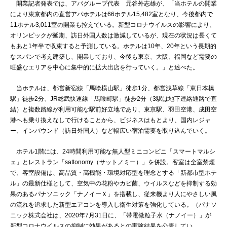
開業記者発表では、アパグループ代表 元谷外志雄が、「当ホテルの開業
により東京都内の直営アパホテルは66ホテル15,482室となり、今後都内で
11ホテル3,011室の開業も控えている。新型コロナウイルスの影響により、
オリンピックが延期、訪日外国人数は激減しているが、現在の状況は長くて
もあと1年半で収束すると予測している。ホテルは10年、20年という長期的
なスパンで考え建築し、開業しており、今後も東京、大阪、福岡など需要の
旺盛なエリアを中心に集中的に拡大出店を行っていく。」と述べた。
当ホテルは、都営新宿線「馬喰横山駅」徒歩1分、都営浅草線「東日本橋
駅」徒歩2分、JR総武快速線「馬喰町駅」徒歩2分（3駅は地下連絡通路で直
結）と複数路線が利用可能な駅前好立地であり、東京駅、羽田空港、成田空
港へも乗り換えなしで行けることから、ビジネスはもとより、国内レジャ
ー、インバウンド（訪日外国人）など幅広い宿泊需要を取り込んでいく。
ホテル1階には、24時間利用可能な無人型ミニコンビニ「スマートマルシ
ェ」とレストラン「sattonomy（サットノミー）」を併設。客室は全室禁煙
で、客室設備は、高品質・高機能・環境対応型を理念とする「新都市型ホテ
ル」の最新仕様として、空気中の花粉やカビ菌、ウイルスなどを抑制する効
果のあるパナソニック「ナノイーＸ」を搭載し、従来機より人にやさしい風
の流れを追求した新型エアコンを導入し衛生対策を強化している。（パナソ
ニック株式会社は、2020年7月31日に、「帯電微粒子水（ナノイー）」が
新型コロナウイルスの抑制に効果があるとの実験結果を公表してい