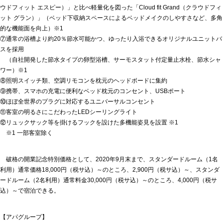
ウドフィット エスピー）」と比べ軽量化を図った「Cloud fit Grand（クラウドフィ
ット グラン）」（ベッド下収納スペースによるベッドメイクのしやすさなど、多角
的な機能面を向上）※1
⑦通常の浴槽より約20％節水可能かつ、ゆったり入浴できるオリジナルユニットバ
スを採用
（自社開発した節水タイプの卵型浴槽、サーモスタット付定量止水栓、節水シャ
ワー）※1
⑧照明スイッチ類、空調リモコンを枕元のヘッドボードに集約
⑨携帯、スマホの充電に便利なベッド枕元のコンセント、USBポート
⑩ほぼ全世界のプラグに対応するユニバーサルコンセント
⑪客室の明るさにこだわったLEDシーリングライト
⑫リュックサック等を掛けるフックを設けた多機能姿見を設置 ※1
※1 一部客室除く
破格の開業記念特別価格として、2020年9月末まで、スタンダードルーム（1名
利用）通常価格18,000円（税サ込）～のところ、2,900円（税サ込）～、スタンダ
ードルーム（2名利用）通常料金30,000円（税サ込）～のところ、4,000円（税サ
込）～で宿泊できる。
【アパグループ】