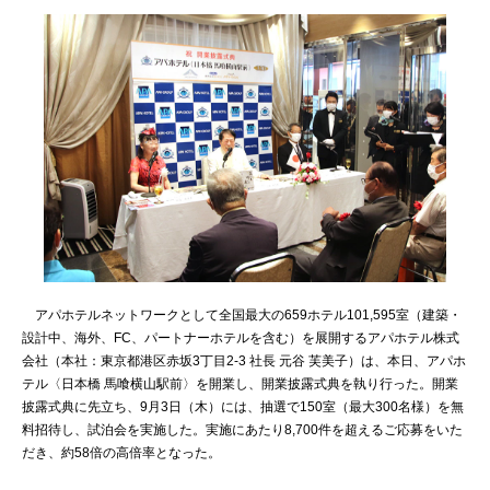
アパホテルネットワークとして全国最大の659ホテル101,595室（建築・
設計中、海外、FC、パートナーホテルを含む）を展開するアパホテル株式
会社（本社：東京都港区赤坂3丁目2‐3 社長 元谷 芙美子）は、本日、アパホ
テル〈日本橋 馬喰横山駅前〉を開業し、開業披露式典を執り行った。開業
披露式典に先立ち、9月3日（木）には、抽選で150室（最大300名様）を無
料招待し、試泊会を実施した。実施にあたり8,700件を超えるご応募をいた
だき、約58倍の高倍率となった。