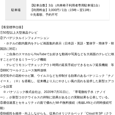
【駐車台数】3台（内車椅子利用者専用駐車場1台）
駐車場
【利用料金】3,000円 / 1泊（15時～翌11時）
※先着順、予約不可
【客室標準仕様】
①50型以上大型液晶テレビ
②アパデジタルインフォメーション
・ホテルの館内案内をテレビ画面集約表示（日本語・英語・繁体字・簡体字・韓
国語に対応）
・ご自身のスマホからYouTubeでお好きな動画や写真などを大画面のテレビに映
すことができるミラーリング機能
・テレビリモコンでチェックアウト時間の延長手続ができるセルフ延長機能 等
③BBCワールドニュース無料放映
④空気中の花粉やカビ菌、ウイルスなどを抑制する効果のあるパナソニック「ナノ
イーＸ」（※）を搭載し、従来機より人にやさしい風の流れを追求した新型エアコ
ンを設置
※ パナソニック株式会社は、2020年7月31日に、「帯電微粒子水（ナノイ
ー）」が新型コロナウイルスの抑制に効果があるとの実験結果を公表している。
⑤通信速度とセキュリティの面で優れたWi-Fi無料接続（有線LANとの同時接続可
能）
⑥快眠性を維持・向上しながらも、従来のオリジナルベッド「Cloud fit SP（クラ