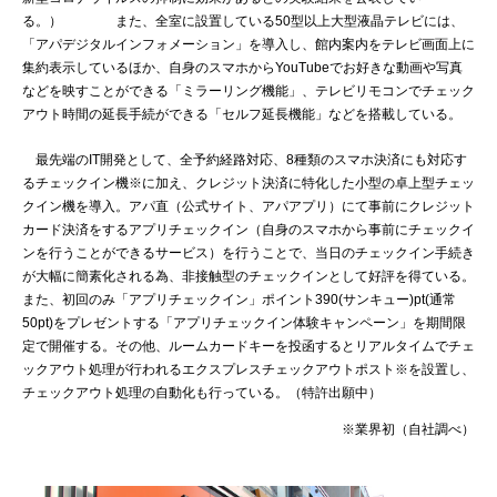
る。） また、全室に設置している50型以上大型液晶テレビには、
「アパデジタルインフォメーション」を導入し、館内案内をテレビ画面上に
集約表示しているほか、自身のスマホからYouTubeでお好きな動画や写真
などを映すことができる「ミラーリング機能」、テレビリモコンでチェック
アウト時間の延長手続ができる「セルフ延長機能」などを搭載している。
最先端のIT開発として、全予約経路対応、8種類のスマホ決済にも対応す
るチェックイン機※に加え、クレジット決済に特化した小型の卓上型チェッ
クイン機を導入。アパ直（公式サイト、アパアプリ）にて事前にクレジット
カード決済をするアプリチェックイン（自身のスマホから事前にチェックイ
ンを行うことができるサービス）を行うことで、当日のチェックイン手続き
が大幅に簡素化される為、非接触型のチェックインとして好評を得ている。
また、初回のみ「アプリチェックイン」ポイント390(サンキュー)pt(通常
50pt)をプレゼントする「アプリチェックイン体験キャンペーン」を期間限
定で開催する。その他、ルームカードキーを投函するとリアルタイムでチェ
ックアウト処理が行われるエクスプレスチェックアウトポスト※を設置し、
チェックアウト処理の自動化も行っている。（特許出願中）
※業界初（自社調べ）