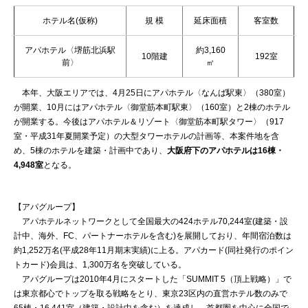
ホテル名(仮称)
規 模
延床面積
客室数
アパホテル〈堺筋北浜駅
約3,160
10階建
192室
前〉
㎡
本年、大阪エリアでは、4月25日にアパホテル〈なんば駅東〉（380室）
が開業、10月にはアパホテル〈御堂筋本町駅東〉（160室）と2棟のホテル
が開業する。今後はアパホテル＆リゾート〈御堂筋本町駅タワー〉（917
室・平成31年夏開業予定）の大型タワーホテルの計画等、本案件地を含
め、5棟のホテルを建築・計画中であり、
大阪府下のアパホテルは16棟・
4,948室
となる。
【アパグループ】
アパホテルネットワークとして全国最大の424ホテル70,244室(建築・設
計中、海外、FC、パートナーホテルを含む)を展開しており、年間宿泊数は
約1,252万名(平成28年11月期末実績)に上る。アパカード(同社発行のポイン
トカード)会員は、1,300万名を突破している。
アパグループは2010年4月にスタートした「SUMMIT 5（頂上戦略）」で
は東京都心でトップを取る戦略をとり、東京23区内の直営ホテル数のみで
65棟・16,441室（建築・設計中を含む）を達成し、首都圏を中心に全国で