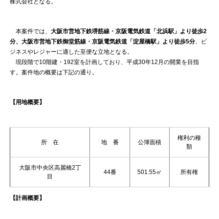
株式会社となる。
本案件では、
大阪市営地下鉄堺筋線・京阪電気鉄道「北浜駅」より徒歩2
分、大阪市営地下鉄御堂筋線・京阪電気鉄道「淀屋橋駅」より徒歩5分
、ビ
ジネスやレジャーに適した至便な立地となる。
現段階で10階建・192室を計画しており、平成30年12月の開業を目指
す。案件地の概要は下記の通り。
【用地概要】
権利の種
所 在
地 番
公簿面積
類
大阪市中央区高麗橋2丁
44番
501.55㎡
所有権
目
【計画概要】