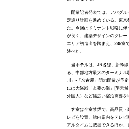
開業記者発表では、アパグルー
定通り計画を進めている。東京
た。今回はドミナント戦略に伴
が良く、建築デザインのグレー
エリア初進出を踏まえ、288
述べた。
当ホテルは、JR各線、新幹線
る、中部地方最大のターミナル
川」-「名古屋」間の開業が予
には大浴殿「玄要の湯」[準天然
外国人）など幅広い宿泊需要を
客室は全室禁煙で、高品質・高
レビを設置。館内案内をテレビ
アルタイムに把握できるほか、自