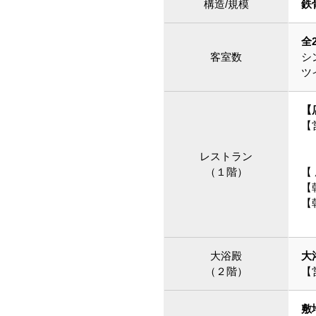
構造/規模
鉄
全
客室数
シ
ツ
【
【
ラ
レストラン
デ
（１階）
【
【
【
※
大浴殿
大
（２階）
【
敷