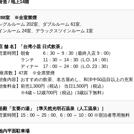
骨造 / 地上14階
288室 ※全室禁煙
ングルルーム 202室、ダブルルーム 61室、
インルーム 24室、デラックスツインルーム 1室
店 舗 名】「台湾小皿 日式飲茶」
営業時間】朝食 6：30 ～ 9：30（最終入店 9：00）
ンチ 11：30 ～ 14：30（L.O. 14：00）
ィナー 17：00 ～ 24：00（L.O. 23：30）
 座席数 】47席 ※全席禁煙
朝食内容】おすすめの飲茶、名古屋めし、和洋中50品目以上の充実
朝食料金】前売1,300円（税込） 当日1,500円（税込）
4歳～12歳700円（税込)（3歳以下無料）
浴殿「玄要の湯」［準天然光明石温泉（人工温泉）］
営業時間】15：00 ～ 25：00、6：00 ～ 10：00 ※宿泊者専用無料
地内平面駐車場