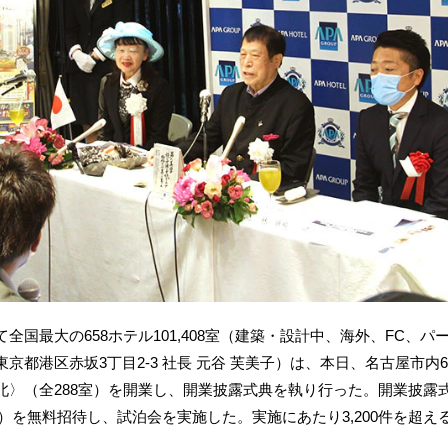
国最大の658ホテル101,408室（建築・設計中、海外、FC、
京都港区赤坂3丁目2‐3 社長 元谷 芙美子）は、本日、名古屋市
北〉（全288室）を開業し、開業披露式典を執り行った。開業披露式
名様）を無料招待し、試泊会を実施した。実施にあたり3,200件を超え