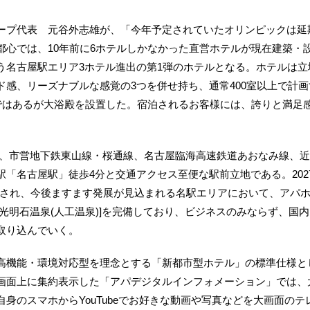
プ代表 元谷外志雄が、「今年予定されていたオリンピックは延
都心では、10年前に6ホテルしかなかった直営ホテルが現在建築・設
う名古屋駅エリア3ホテル進出の第1弾のホテルとなる。ホテルは
ド感、リーズナブルな感覚の3つを併せ持ち、通常400室以上で計
室ではあるが大浴殿を設置した。宿泊されるお客様には、誇りと満足
、市営地下鉄東山線・桜通線、名古屋臨海高速鉄道あおなみ線、近
駅「名古屋駅」徒歩4分と交通アクセス至便な駅前立地である。202
定され、今後ますます発展が見込まれる名駅エリアにおいて、アパホ
光明石温泉(人工温泉)]を完備しており、ビジネスのみならず、国
取り込んでいく。
機能・環境対応型を理念とする「新都市型ホテル」の標準仕様とし
画面上に集約表示した「アパデジタルインフォメーション」では、
身のスマホからYouTubeでお好きな動画や写真などを大画面の