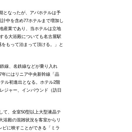
期となったが、アパホテルは予
計中を含め77ホテルまで増加し
立地産業であり、当ホテルは立地
画する大浴殿についても名古屋駅
感をもって泊まって頂ける。」と
鉄線、名鉄線などが乗り入れ
7年にはリニア中央新幹線「品
テル初進出となる。ホテル2階
内レジャー、インバウンド（訪日
て、全室50型以上大型液晶テ
大浴殿の混雑状況を客室からリ
テレビに映すことができる「ミラ