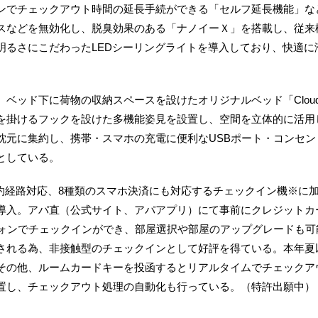
ンでチェックアウト時間の延長手続ができる「セルフ延長機能」な
スなどを無効化し、脱臭効果のある「ナノイーＸ」を搭載し、従来
明るさにこだわったLEDシーリングライトを導入しており、快適に
ド下に荷物の収納スペースを設けたオリジナルベッド「Cloud fit
を掛けるフックを設けた多機能姿見を設置し、空間を立体的に活用
枕元に集約し、携帯・スマホの充電に便利なUSBポート・コンセ
としている。
約経路対応、8種類のスマホ決済にも対応するチェックイン機※に
導入。アパ直（公式サイト、アパアプリ）にて事前にクレジットカ
フォンでチェックインができ、部屋選択や部屋のアップグレードも
される為、非接触型のチェックインとして好評を得ている。本年夏
その他、ルームカードキーを投函するとリアルタイムでチェックア
置し、チェックアウト処理の自動化も行っている。（特許出願中）