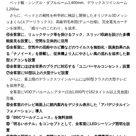
ベッド幅：シングル・ダブルルーム1,400mm、デラックスツインルーム
1,200㎜
さらに、ベッドとの相性を科学的に検証し開発したオリジナル3Dメッシ
ュまくら(エアーリラックス)、高級羽毛布団(デュベ仕様)、完全遮光カーテ
ンを採用し、「眠りへのこだわり」を追求。
④全客室に、リュックサック等を掛けるフック、スリッパ収納を設けた多機
能姿見を設置し、空間を立体的に活用
⑤全客室に、空気中の花粉やカビ菌などのウイルスを無効化・脱臭効果のあ
る「ナノイーＸ」を搭載し、従来機より人にやさしい風の流れを追求した新
型エアコンを設置
⑥全客室にほぼ全世界のプラグに対応する「ユニバーサルコンセント」設置
⑦全客室に50型以上の大型テレビ設置
さらに、最上階のデラックスツインルームには60型クラスの大型テレビ
を採用予定。
全客室にVODアパルームシアター(1泊1,000円で162タイトル以上見放題)
完備。
⑧全客室のテレビ画面上に館内案内をデジタル表示した「アパデジタルイン
フォメーション」導入
⑨「BBCワールドニュース」を無料放映
⑩「明るいホテル」をコンセプトとして、全客室にLEDシーリング照明を設
置