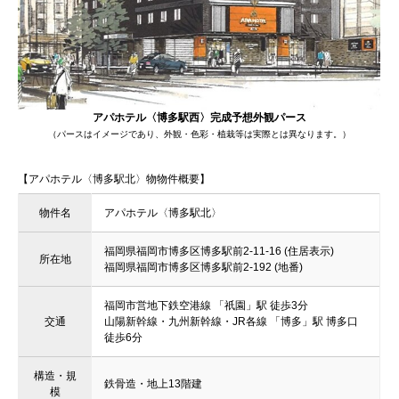
アパホテル〈博多駅西〉完成予想外観パース
（パースはイメージであり、外観・色彩・植栽等は実際とは異なります。）
【アパホテル〈博多駅北〉物物件概要】
物件名
アパホテル〈博多駅北〉
福岡県福岡市博多区博多駅前2-11-16 (住居表示)
所在地
福岡県福岡市博多区博多駅前2-192 (地番)
福岡市営地下鉄空港線 「祇園」駅 徒歩3分
交通
山陽新幹線・九州新幹線・JR各線 「博多」駅 博多口
徒歩6分
構造・規
鉄骨造・地上13階建
模