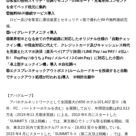
⑪客室の照明スイッチ・空調リモコン・USBポート・充電専用コンセント
を全てベッド枕元に集約
⑫無料Wi-Fi接続サービス導入
ロビー及び全客室に通信速度とセキュリティ面で優れたWi-Fi無料接続完
備。
⑬ハイグレードアメニティ導入
⑭業界初※となる全ての予約経路に対応したオリジナル仕様の「自動チェッ
クイン機」や現金対応に代えて、クレジットカード及びキャッシュレス時代
を見据えたスマホ決済（楽天ペイ(アプリ決済) / LINE Pay / au PAY / ｄ払い
R / PayPay / ゆうちょPay / メルペイ / J-Coin Pay）に対応した小型の
「卓上型チェックイン機」導入 ※自社調べ
⑮エクスプレスチェックアウトポスト(ルームカードキーを投函すると自動
でチェックアウト処理が行われる)導入 ※特許出願中
【アパグループ】
アパホテルネットワークとして全国最大の656 ホテル101,402 室※（海
外、FC、パートナーホテルを含む）を展開しており、年間宿泊数は約2,613
万名（2019 年11 月期末実績）に上る。2010 年4 月にスタートした
「SUMMIT 5（頂上戦略）」では、東京都心でトップを取る戦略を開始。現
在、東京23 区内で直営ホテル77 ホテル・18,853 室※を展開している。
2015 年4 月にスタートした「SUMMIT 5-Ⅱ（第二次頂上戦略）」では、東