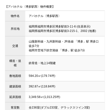
【アパホテル〈博多駅西〉物件概要】
物件名
アパホテル〈博多駅西〉
福岡県福岡市博多区博多駅前3-11-6 (住居表示)
所在地
福岡県福岡市博多区博多駅前3-215-1、2002 (地番)
山陽新幹線・九州新幹線・JR各線 「博多」駅 博多口
交通
徒歩7分
福岡市営地下鉄空港線 「博多」駅 徒歩7分
構造・規
鉄骨造・地上14階建
模
敷地面積
594.20㎡(179.74坪)
建築面積
392.87㎡(118.84坪)
延床面積
3,349.58㎡(1,013.25坪)
客室数
全236室(ダブル233室、デラックスツイン3室)