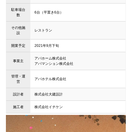
駐車場台
6台（平置き6台）
数
その他施
レストラン
設
開業予定
2021年9月下旬
アパホーム株式会社
事業主
アパマンション株式会社
管理・運
アパホテル株式会社
営
設計者
株式会社大建設計
施工者
株式会社イチケン