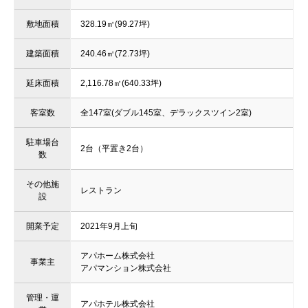
敷地面積
328.19㎡(99.27坪)
建築面積
240.46㎡(72.73坪)
延床面積
2,116.78㎡(640.33坪)
客室数
全147室(ダブル145室、デラックスツイン2室)
駐車場台
2台（平置き2台）
数
その他施
レストラン
設
開業予定
2021年9月上旬
アパホーム株式会社
事業主
アパマンション株式会社
管理・運
アパホテル株式会社