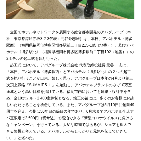
全国でホテルネットワークを展開する総合都市開発のアパグループ（本
社：東京都港区赤坂3-2-3代表：元谷外志雄）は、本日、アパホテル〈博多
駅西〉（福岡県福岡市博多区博多駅前三丁目215-1他（地番））、及びアパ
ホテル〈博多駅北〉（福岡県福岡市博多区博多駅前二丁目192（地番））の
2ホテルの起工式を執り行った。
起工式において、アパグループ株式会社 代表取締役社長 元谷 一志は、
「本日、アパホテル〈博多駅西〉とアパホテル〈博多駅北〉の２つの起工
式を執り行うことが出来、嬉しく思う。アパグループは本年の4月より第三
次頂上戦略『SUMMIT 5‐Ⅲ』を始動し、アパホテルブランドのみで10万室
達成という高い目標を掲げている。福岡市内においても建築・設計中を含
め、全10ホテル・2,400室体制となる。竣工の後には、多くのお客様にお越
しいただけることを祈念している。また、アパグループは5月10日に創業49
周年を迎え、今期は50年目の節目の年であり、6月末までアパホテル全店ア
パ直限定で2,500円（税サ込）で宿泊できる『新型コロナウイルスに負ける
なキャンペーン』を行っている。大変な時期ではあるが、シェアを拡大で
きる契機と考えている。アパホテルからしっかりと元気を伝えていきた
い。」と述べた。