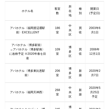
所
客室
種
開業日
ホテル名
在
数
別
(予定日)
地
中
アパホテル〈福岡渡辺通駅
186
買
2003年6
央
前〉EXCELLENT
室
収
月1日
区
アパホテル〈博多駅前〉
博
→アパホテル〈博多駅南〉
109
買
2006年
多
に改称予定 ※2020年春を目
室
収
12月1日
区
途
博
アパホテル〈博多東比恵駅
206
新
2020年2
多
前〉
室
築
月7日
区
中
2020年5
268
新
アパホテル〈福岡天神西〉
央
月25日
室
築
区
予定
博