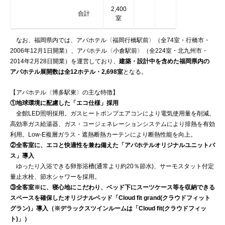
2,400
合計
室
なお、福岡県内では、アパホテル〈福岡行橋駅前〉（全74室・行橋市・
2006年12月1日開業）、アパホテル〈小倉駅前〉（全224室・北九州市・
2014年2月28日開業）を運営しており、
建築・設計中を含めた福岡県内の
アパホテル展開数は全12ホテル・2,698室
となる。
【アパホテル〈博多駅東〉の主な特徴】
①地球環境に配慮した「エコ仕様」採用
全館LED照明採用。ガスヒートポンプエアコンにより電気使用量を削減。
高効率ガス給湯器、ガス・コージェネレーションシステムにより排熱を有効
利用。Low-E複層ガラス・遮熱断熱カーテンにより断熱性能を向上。
②全客室に、エコと快適性を兼ね備えた「アパホテルオリジナルユニットバ
ス」導入
ゆったり入浴できる卵形浴槽(通常より約20％節水)、サーモスタット付定
量止水栓、節水シャワーを採用。
③全客室※に、寝心地にこだわり、ベッド下にスーツケース等を収納できる
スペースを確保したオリジナルベッド「Cloud fit grand(クラウドフィット
グラン)」導入（※デラックスツインルームは「Cloud fit(クラウドフィッ
ト)」）