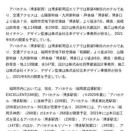
アパホテル〈博多駅西〉は博多駅周辺エリアでは新築4棟目のホテルであ
り、交通アクセスは、山陽新幹線・九州新幹線・JR各線「博多駅」博多口
より徒歩７分、福岡市営地下鉄空港線「博多駅」より徒歩7分。構造・規模
は鉄骨造・地上14階建、全236室。設計は株式会社大建設計、施工は株式会
社イチケン、デザイン監修は株式会社辻本デザイン事務所が担当し、2021
年9月の開業を予定している。
アパホテル〈博多駅北〉は博多駅周辺エリアでは新築5棟目のホテルであ
り、交通アクセスは、福岡市営地下鉄空港線「祇園駅」より徒歩3分、山陽
新幹線・九州新幹線・JR各線「博多駅」博多口より徒歩6分。構造・規模は
鉄骨造・地上13階建、全147室。設計は株式会社四季建築設計事務所、施工
は株式会社イチケン、デザイン監修は株式会社辻本デザイン事務所が担当
し、2021年9月の開業を予定している。
福岡市内においては、現在、アパホテル〈福岡渡辺通駅前〉
EXCELLENT(186室)、アパホテル〈博多駅前〉（※2020年夏に「アパホテ
ル〈博多駅南〉」に改称予定）(109室)、アパホテル〈博多東比恵駅前〉
(206室)の3ホテル・501室が営業中であり、2020年には、アパホテル〈福
岡天神西〉（268室）の1ホテル・268室が開業予定、2021年には本日起工
式を迎えるアパホテル〈博多駅西〉（236室）、アパホテル〈博多駅北〉
（147室）のほか、アパホテル＆リゾート〈博多駅筑紫口〉（345室）、ア