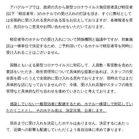
アパグループでは、政府の方から新型コロナウイルス無症状者及び軽症者
(以下「軽症者等」)のホテルでの受け入れの打診を頂き、すぐに弊社として
は全面的に受け入れる意向がある旨をお伝えしておりますが、各種報道を受
け、先日からご意見やお問い合わせをいただいております。
軽症者等のホテルでの受け入れについて関係機関と協議中ですが、対象施
設は一棟単位で決定するため、ご予約頂いているホテルで軽症者等を同時に
受け入れることはございません。
国難ともいえる新型コロナウイルスに対応して、人員数・客室数を含めた
要請をいただき、衛生管理等について具体的な提案があれば、スタッフの安
全面を図ったうえで全面的に受け入れる意向でおりますが、現時点ではまだ
具体的な話になっておりませんので、今後、受け入れ店舗やスタッフの衛生
管理など具体的な打ち合わせを進めていきたいと考えております。
感染していない一般宿泊者に配慮するため、ホテル一棟貸しで対応してい
ただくこととし、そのホテル名は、決定次第、公表します。
現在までに受け入れを決定したホテルはありません。決定するにあたっ
て、近隣への影響も配慮していただくよう各自治体に求めて参ります。