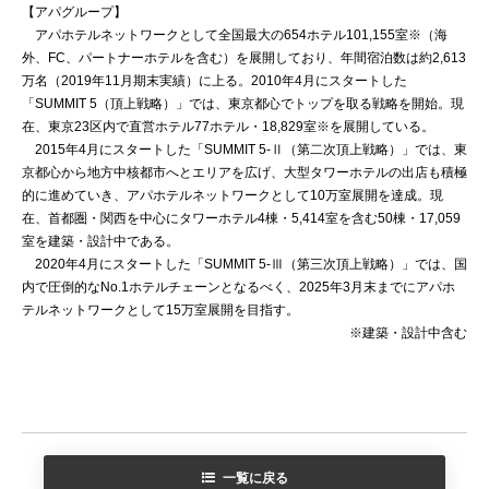
【アパグループ】
アパホテルネットワークとして全国最大の654ホテル101,155室※（海
外、FC、パートナーホテルを含む）を展開しており、年間宿泊数は約2,613
万名（2019年11月期末実績）に上る。2010年4月にスタートした
「SUMMIT 5（頂上戦略）」では、東京都心でトップを取る戦略を開始。現
在、東京23区内で直営ホテル77ホテル・18,829室※を展開している。
2015年4月にスタートした「SUMMIT 5-Ⅱ（第二次頂上戦略）」では、東
京都心から地方中核都市へとエリアを広げ、大型タワーホテルの出店も積極
的に進めていき、アパホテルネットワークとして10万室展開を達成。現
在、首都圏・関西を中心にタワーホテル4棟・5,414室を含む50棟・17,059
室を建築・設計中である。
2020年4月にスタートした「SUMMIT 5-Ⅲ（第三次頂上戦略）」では、国
内で圧倒的なNo.1ホテルチェーンとなるべく、2025年3月末までにアパホ
テルネットワークとして15万室展開を目指す。
※建築・設計中含む
一覧に戻る