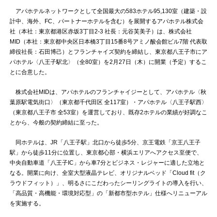
アパホテルネットワークとして全国最大の583ホテル95,130室（建築・設
計中、海外、FC、パートナーホテルを含む）を展開するアパホテル株式会
社（本社：東京都港区赤坂3丁目2-3 社長：元谷芙美子）は、株式会社
MID（本社：東京都中央区日本橋3丁目15番8号アミノ酸会館ビル7階 代表取
締役社長：石田博己）とフランチャイズ契約を締結し、東京都八王子市にア
パホテル〈八王子駅北〉（全80室）を2月27日（木）に開業（予定）するこ
とに合意した。
株式会社MIDは、アパホテルのフランチャイジーとして、アパホテル〈秋
葉原駅電気街口〉（東京都千代田区 全117室）・アパホテル〈八王子駅西〉
（東京都八王子市 全53室）を運営しており、既存2ホテルの業績が好調なこ
とから、今般の契約締結に至った。
同ホテルは、JR「八王子駅」北口から徒歩5分、京王電鉄「京王八王子
駅」から徒歩11分に位置し、東京都心部・横浜エリアへアクセス至便で、
中央自動車道「八王子IC」から車7分とビジネス・レジャーに適した立地と
なる。開業に向け、全室大型液晶テレビ、オリジナルベッド「Cloud fit（ク
ラウドフィット）」、明るさにこだわったシーリングライトの導入を行い、
「高品質・高機能・環境対応型」の「新都市型ホテル」仕様へリニューアル
を実施する。