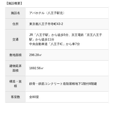
【施設概要】
施設名
アパホテル〈八王子駅北〉
住所
東京都八王子市寺町43-2
JR「八王子駅」から徒歩5分、京王電鉄「京王八王子
交通
駅」から徒歩11分
中央自動車道「八王子IC」から車7分
敷地面積
296.28㎡
建物延床
1692.56㎡
面積
構造・規
鉄骨・鉄筋コンクリート造陸屋根地下1階付8階建
模
客室数
全80室