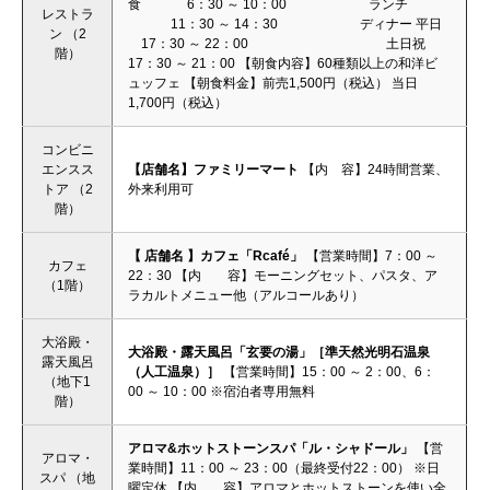
食 6：30 ～ 10：00 ランチ
レストラ
11：30 ～ 14：30 ディナー 平日
ン （2
17：30 ～ 22：00 土日祝
階）
17：30 ～ 21：00 【朝食内容】60種類以上の和洋ビ
ュッフェ 【朝食料金】前売1,500円（税込） 当日
1,700円（税込）
コンビニ
エンスス
【店舗名】ファミリーマート
【内 容】24時間営業、
トア （2
外来利用可
階）
【 店舗名 】カフェ「Rcafé」
【営業時間】7：00 ～
カフェ
22：30 【内 容】モーニングセット、パスタ、ア
（1階）
ラカルトメニュー他（アルコールあり）
大浴殿・
大浴殿・露天風呂「玄要の湯」［準天然光明石温泉
露天風呂
（人工温泉）］
【営業時間】15：00 ～ 2：00、6：
（地下1
00 ～ 10：00 ※宿泊者専用無料
階）
アロマ&ホットストーンスパ「ル・シャドール」
【営
アロマ・
業時間】11：00 ～ 23：00（最終受付22：00） ※日
スパ （地
曜定休 【内 容】アロマとホットストーンを使い全