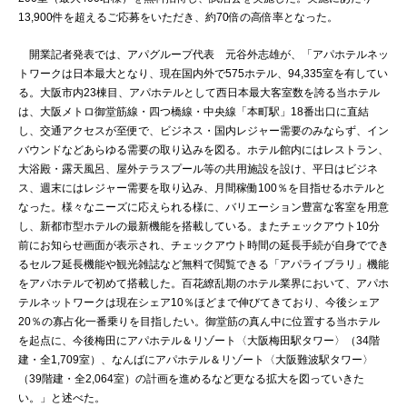
13,900件を超えるご応募をいただき、約70倍の高倍率となった。
開業記者発表では、アパグループ代表 元谷外志雄が、「アパホテルネッ
トワークは日本最大となり、現在国内外で575ホテル、94,335室を有してい
る。大阪市内23棟目、アパホテルとして西日本最大客室数を誇る当ホテル
は、大阪メトロ御堂筋線・四つ橋線・中央線「本町駅」18番出口に直結
し、交通アクセスが至便で、ビジネス・国内レジャー需要のみならず、イン
バウンドなどあらゆる需要の取り込みを図る。ホテル館内にはレストラン、
大浴殿・露天風呂、屋外テラスプール等の共用施設を設け、平日はビジネ
ス、週末にはレジャー需要を取り込み、月間稼働100％を目指せるホテルと
なった。様々なニーズに応えられる様に、バリエーション豊富な客室を用意
し、新都市型ホテルの最新機能を搭載している。またチェックアウト10分
前にお知らせ画面が表示され、チェックアウト時間の延長手続が自身ででき
るセルフ延長機能や観光雑誌など無料で閲覧できる「アパライブラリ」機能
をアパホテルで初めて搭載した。百花繚乱期のホテル業界において、アパホ
テルネットワークは現在シェア10％ほどまで伸びてきており、今後シェア
20％の寡占化一番乗りを目指したい。御堂筋の真ん中に位置する当ホテル
を起点に、今後梅田にアパホテル＆リゾート〈大阪梅田駅タワー〉（34階
建・全1,709室）、なんばにアパホテル＆リゾート〈大阪難波駅タワー〉
（39階建・全2,064室）の計画を進めるなど更なる拡大を図っていきた
い。」と述べた。