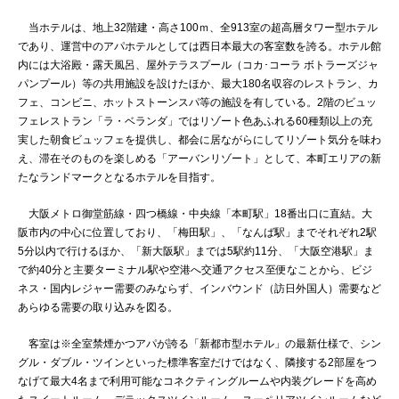
当ホテルは、地上32階建・高さ100ｍ、全913室の超高層タワー型ホテル
であり、運営中のアパホテルとしては西日本最大の客室数を誇る。ホテル館
内には大浴殿・露天風呂、屋外テラスプール（コカ･コーラ ボトラーズジャ
パンプール）等の共用施設を設けたほか、最大180名収容のレストラン、カ
フェ、コンビニ、ホットストーンスパ等の施設を有している。2階のビュッ
フェレストラン「ラ・ベランダ」ではリゾート色あふれる60種類以上の充
実した朝食ビュッフェを提供し、都会に居ながらにしてリゾート気分を味わ
え、滞在そのものを楽しめる「アーバンリゾート」として、本町エリアの新
たなランドマークとなるホテルを目指す。
大阪メトロ御堂筋線・四つ橋線・中央線「本町駅」18番出口に直結。大
阪市内の中心に位置しており、「梅田駅」、「なんば駅」までそれぞれ2駅
5分以内で行けるほか、「新大阪駅」までは5駅約11分、「大阪空港駅」ま
で約40分と主要ターミナル駅や空港へ交通アクセス至便なことから、ビジ
ネス・国内レジャー需要のみならず、インバウンド（訪日外国人）需要など
あらゆる需要の取り込みを図る。
客室は※全室禁煙かつアパが誇る「新都市型ホテル」の最新仕様で、シン
グル・ダブル・ツインといった標準客室だけではなく、隣接する2部屋をつ
なげて最大4名まで利用可能なコネクティングルームや内装グレードを高め