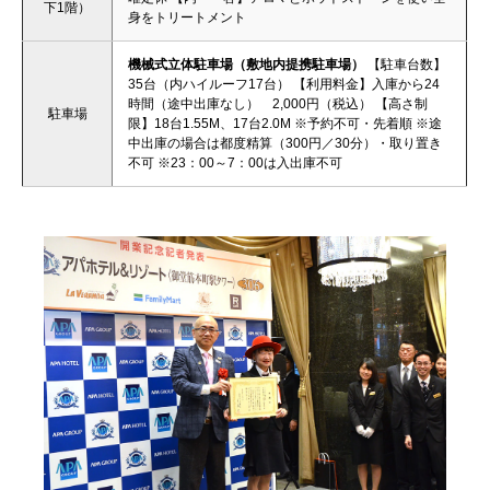
下1階）
身をトリートメント
機械式立体駐車場（敷地内提携駐車場）
【駐車台数】
35台（内ハイルーフ17台） 【利用料金】入庫から24
時間（途中出庫なし） 2,000円（税込） 【高さ制
駐車場
限】18台1.55M、17台2.0M ※予約不可・先着順 ※途
中出庫の場合は都度精算（300円／30分）・取り置き
不可 ※23：00～7：00は入出庫不可