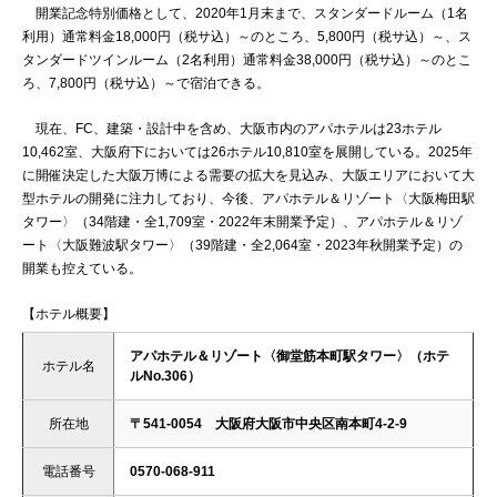
開業記念特別価格として、2020年1月末まで、スタンダードルーム（1名
利用）通常料金18,000円（税サ込）～のところ、5,800円（税サ込）～、ス
タンダードツインルーム（2名利用）通常料金38,000円（税サ込）～のとこ
ろ、7,800円（税サ込）～で宿泊できる。
現在、FC、建築・設計中を含め、大阪市内のアパホテルは23ホテル
10,462室、大阪府下においては26ホテル10,810室を展開している。2025年
に開催決定した大阪万博による需要の拡大を見込み、大阪エリアにおいて大
型ホテルの開発に注力しており、今後、アパホテル＆リゾート〈大阪梅田駅
タワー〉（34階建・全1,709室・2022年末開業予定）、アパホテル＆リゾ
ート〈大阪難波駅タワー〉（39階建・全2,064室・2023年秋開業予定）の
開業も控えている。
【ホテル概要】
アパホテル＆リゾート〈御堂筋本町駅タワー〉（ホテ
ホテル名
ルNo.306）
所在地
〒541-0054 大阪府大阪市中央区南本町4-2-9
電話番号
0570-068-911