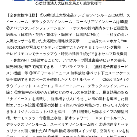
公益財団法人大阪観光局より感謝状授与
【全客室標準仕様】 ①50型以上大型液晶テレビ ※ツインルームは60型、ス
イートルーム、デラックスツインルーム、スーペリアツインルームは65型
②アパデジタルインフォメーション ・ホテルの館内案内をテレビ画面集
約表示（日本語・英語・繁体字・簡体字・韓国語に対応） ・精度の高い
人流センサーを用いた大浴殿の混雑状況表示 ・ご自身のスマホからYou
Tubeの動画や写真などをテレビに映すことができるミラーリング機能 ・
テレビリモコンでチェックアウト時間の延長手続ができるセルフ延長機能
・客室Wi-Fiに接続することで、アパグループ関連書籍やビジネス書籍、
観光雑誌が無料で閲覧できる 「アパライブラリ」（無料電子書籍サービ
ス）機能 等 ③BBCワールドニュース 無料放映 ④ベッド下にスーツケース
等を収納できるスペースを確保したオリジナルベッド 「Cloud fit SP（ク
ラウドフィット エスピー）」※スイートルーム、デラックスツインルーム
除く ⑤空気中の花粉やカビ菌などのウイルスを無効化し、脱臭効果のある
「ナノイーＸ」を搭載し、 従来機より人にやさしい風の流れを追求した新
型エアコンを設置 ⑥通常の浴槽より約20％節水可能かつ、ゆったり入浴で
きるオリジナルユニットバスを採用 （自社開発した節水タイプの卵型浴
槽、サーモスタット付定量止水栓、節水シャワー） ※スイートルーム、
デラックスツインルーム、スーペリアツインルーム除く ⑦通信速度とセキ
ュリティの面で優れたWi-Fi無料接続 ⑧照明スイッチ類、空調リモコンを枕