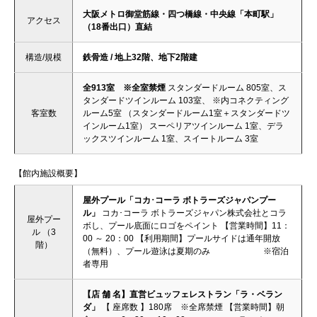
大阪メトロ御堂筋線・四つ橋線・中央線「本町駅」
アクセス
（18番出口）直結
構造/規模
鉄骨造 / 地上32階、地下2階建
全913室 ※全室禁煙
スタンダードルーム 805室、ス
タンダードツインルーム 103室、 ※内コネクティング
客室数
ルーム5室 （スタンダードルーム1室＋スタンダードツ
インルーム1室） スーペリアツインルーム 1室、デラ
ックスツインルーム 1室、スイートルーム 3室
【館内施設概要】
屋外プール「コカ･コーラ ボトラーズジャパンプー
ル」
コカ･コーラ ボトラーズジャパン株式会社とコラ
屋外プー
ボし、プール底面にロゴをペイント 【営業時間】11：
ル （3
00 ～ 20：00 【利用期間】プールサイドは通年開放
階）
（無料）、プール遊泳は夏期のみ ※宿泊
者専用
【店 舗 名】直営ビュッフェレストラン「ラ・ベラン
ダ」
【 座席数 】180席 ※全席禁煙 【営業時間】朝