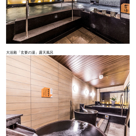
大浴殿「玄要の湯」露天風呂