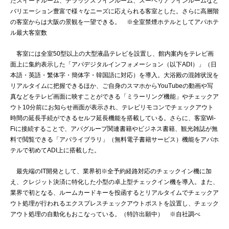
たスイートルーム、デラックスツインルーム、スーペリアツインルームなど
バリエーション豊富で様々なニーズに応えられる客室とした。さらに高層階
の客室からは大阪の景観を一望できる。 ※全室禁煙ホテルとしてアパホテ
ル最大客室数
客室には全室50型以上の大型液晶テレビを設置し、館内案内をテレビ画
面上に集約表示した「アパデジタルインフォメーション（以下ADI）」（日
本語・英語・繁体字・簡体字・韓国語に対応）を導入。大浴殿の混雑状況を
リアルタイムに把握できるほか、ご自身のスマホからYouTubeの動画や写
真などをテレビ画面に映すことができる「ミラーリング機能」やチェックア
ウト10分前にお知らせ画面が表示され、テレビリモコンでチェックアウト
時間の延長手続ができるセルフ延長機能を搭載している。さらに、客室Wi-
Fiに接続することで、アパグループ関連書籍やビジネス書籍、観光雑誌が無
料で閲覧できる「アパライブラリ」（無料電子書籍サービス）機能をアパホ
テルで初めてADI上に搭載した。
最先端のIT開発として、業界初※全予約経路対応のチェックイン機に加
え、クレジット決済に特化した小型の卓上型チェックイン機を導入。また、
業界で初となる、ルームカードキーを投函するとリアルタイムでチェックア
ウト処理が行われるエクスプレスチェックアウトポストを設置し、チェック
アウト処理の自動化もおこなっている。（特許出願中） ※自社調べ