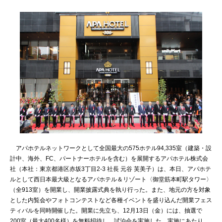
アパホテルネットワークとして全国最大の575ホテル94,335室（建築・設
計中、海外、FC、パートナーホテルを含む）を展開するアパホテル株式会
社（本社：東京都港区赤坂3丁目2‐3 社長 元谷 芙美子）は、本日、アパホテ
ルとして西日本最大級となるアパホテル＆リゾート〈御堂筋本町駅タワー〉
（全913室）を開業し、開業披露式典を執り行った。また、地元の方を対象
とした内覧会やフォトコンテストなど各種イベントを盛り込んだ開業フェス
ティバルを同時開催した。開業に先立ち、12月13日（金）には、抽選で
200室（最大400名様）を無料招待し、試泊会を実施した。実施にあたり