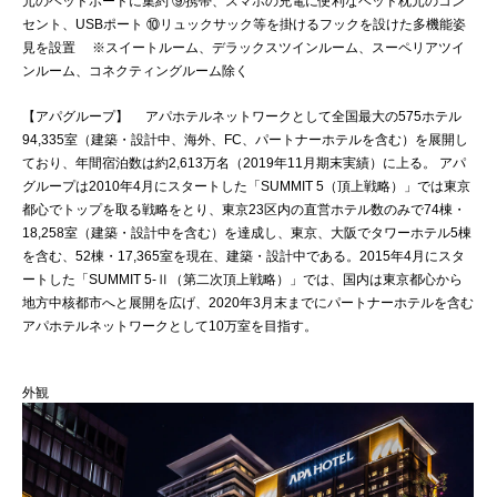
元のヘッドボードに集約 ⑨携帯、スマホの充電に便利なベッド枕元のコン
セント、USBポート ⑩リュックサック等を掛けるフックを設けた多機能姿
見を設置 ※スイートルーム、デラックスツインルーム、スーペリアツイ
ンルーム、コネクティングルーム除く
【アパグループ】 アパホテルネットワークとして全国最大の575ホテル
94,335室（建築・設計中、海外、FC、パートナーホテルを含む）を展開し
ており、年間宿泊数は約2,613万名（2019年11月期末実績）に上る。 アパ
グループは2010年4月にスタートした「SUMMIT 5（頂上戦略）」では東京
都心でトップを取る戦略をとり、東京23区内の直営ホテル数のみで74棟・
18,258室（建築・設計中を含む）を達成し、東京、大阪でタワーホテル5棟
を含む、52棟・17,365室を現在、建築・設計中である。2015年4月にスタ
ートした「SUMMIT 5-Ⅱ（第二次頂上戦略）」では、国内は東京都心から
地方中核都市へと展開を広げ、2020年3月末までにパートナーホテルを含む
アパホテルネットワークとして10万室を目指す。
外観