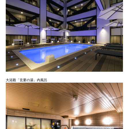
大浴殿「玄要の湯」内風呂