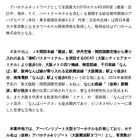
アパホテルネットワークとして全国最大の570ホテル93,600室（建築・設
計中、海外、ＦＣ、パートナーホテルを含む）を展開する総合都市開発のア
パグループ（本社：東京都港区赤坂3-2-3 代表：元谷外志雄）は西日本最
大※客室数となるタワーホテル開発用地を取得した。取得会社はアパホーム
株式会社となる。
本案件地は、
ＪＲ関西本線「難波」駅、伊丹空港・関西国際空港から乗り
入れのある「湊町バスターミナル」を併設するOCAT（大阪シティエアター
ミナル）より徒歩1分、大阪メトロ四ツ橋線、御堂筋線、千日前線「なん
ば」駅、阪神なんば線が乗り入れる近鉄難波線「大阪難波」駅より徒歩2
分、南海電鉄「なんば」駅より徒歩5分
という好立地にある。2031年春開業
予定の「新大阪駅－関西国際空港駅」を結ぶ、
なにわ筋線「（仮称）新難
波」駅が徒歩１分
の位置に計画されており、更なる利便性向上が見込まれ
る。また大阪を代表する歓楽街の通称「ミナミ」や「道頓堀」「なんばグラ
ンド花月」「なんばパークス」も徒歩圏内であり、ビジネスやレジャーに適
した至便な立地となる。
本案件地では、アーバンリゾート大型タワーホテルを計画しており、ホテ
ル名は（仮称）アパホテル&リゾート〈大阪難波駅タワー〉とし、客室数が