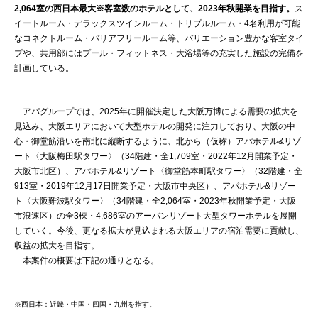
2,064室の西日本最大※客室数のホテルとして、2023年秋開業を目指す。
ス
イートルーム・デラックスツインルーム・トリプルルーム・4名利用が可能
なコネクトルーム・バリアフリールーム等、バリエーション豊かな客室タイ
プや、共用部にはプール・フィットネス・大浴場等の充実した施設の完備を
計画している。
アパグループでは、2025年に開催決定した大阪万博による需要の拡大を
見込み、大阪エリアにおいて大型ホテルの開発に注力しており、大阪の中
心・御堂筋沿いを南北に縦断するように、北から（仮称）アパホテル&リゾ
ート〈大阪梅田駅タワー〉（34階建・全1,709室・2022年12月開業予定・
大阪市北区）、アパホテル&リゾート〈御堂筋本町駅タワー〉（32階建・全
913室・2019年12月17日開業予定・大阪市中央区）、アパホテル&リゾー
ト〈大阪難波駅タワー〉（34階建・全2,064室・2023年秋開業予定・大阪
市浪速区）の全3棟・4,686室のアーバンリゾート大型タワーホテルを展開
していく。今後、更なる拡大が見込まれる大阪エリアの宿泊需要に貢献し、
収益の拡大を目指す。
本案件の概要は下記の通りとなる。
※西日本：近畿・中国・四国・九州を指す。