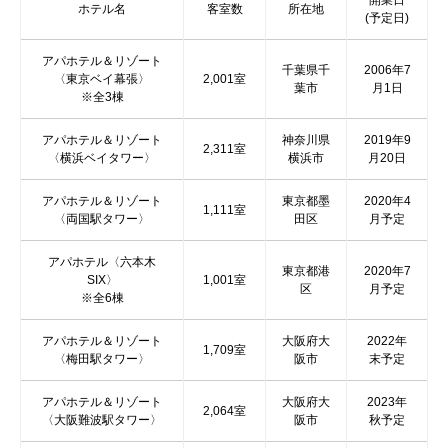
開業日
ホテル名
客室数
所在地
(予定日)
アパホテル＆リゾート
千葉県千
2006年7
〈東京ベイ幕張〉
2,001室
葉市
月1日
※全3棟
アパホテル＆リゾート
神奈川県
2019年9
2,311室
〈横浜ベイタワー〉
横浜市
月20日
アパホテル＆リゾート
東京都墨
2020年4
1,111室
〈両国駅タワー〉
田区
月予定
アパホテル〈六本木
東京都港
2020年7
SIX〉
1,001室
区
月予定
※全6棟
アパホテル＆リゾート
大阪府大
2022年
1,709室
〈梅田駅タワー〉
阪市
末予定
アパホテル＆リゾート
大阪府大
2023年
2,064室
〈大阪難波駅タワー〉
阪市
秋予定