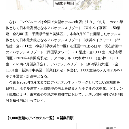
なお、アパグループは全国で大型ホテルの出店に注力しており、ホテル単
体として日本最高層となるアパホテル＆リゾート〈東京ベイ幕張〉（50階
建・全2,001室・千葉県千葉市美浜区）、本年9月20日に開業したホテル単
体として日本最大級となるアパホテル＆リゾート〈横浜ベイタワー〉（35
階建・全2,311室・神奈川県横浜市中区）を運営中であるほか、現在計画中
のアパホテル＆リゾート〈両国駅タワー〉（31階建・全1,111室・東京都墨
田区・2020年4月開業予定）、アパホテル〈六本木SIX〉（全6棟・1,001
室・2020年7月開業予定）、アパホテル&リゾート〈新潟駅前大通〉（全
1,001室・新潟市中央区・開業日未定）を含む、1,000室超のメガホテルを7
ホテル運営・計画中となる。
今後も2020年3月末までにアパホテルネットワークとして10万室展開を
目指し、ホテル運営・人員効率の向上を踏まえたホテルの大型化、ドミナン
ト戦略により、東京都心や地方中核都市において、ホテル開発用地の取得検
討を積極的に行っていく。
【1,000室超のアパホテル一覧】※開業日順