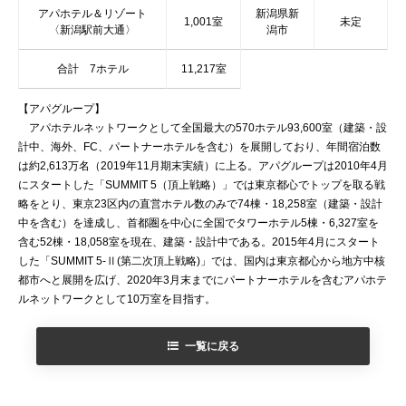
アパホテル＆リゾート
新潟県新
1,001室
未定
〈新潟駅前大通〉
潟市
合計 7ホテル
11,217室
【アパグループ】
アパホテルネットワークとして全国最大の570ホテル93,600室（建築・設
計中、海外、FC、パートナーホテルを含む）を展開しており、年間宿泊数
は約2,613万名（2019年11月期末実績）に上る。アパグループは2010年4月
にスタートした「SUMMIT 5（頂上戦略）」では東京都心でトップを取る戦
略をとり、東京23区内の直営ホテル数のみで74棟・18,258室（建築・設計
中を含む）を達成し、首都圏を中心に全国でタワーホテル5棟・6,327室を
含む52棟・18,058室を現在、建築・設計中である。2015年4月にスタート
した「SUMMIT 5-Ⅱ(第二次頂上戦略)」では、国内は東京都心から地方中核
都市へと展開を広げ、2020年3月末までにパートナーホテルを含むアパホテ
ルネットワークとして10万室を目指す。
一覧に戻る