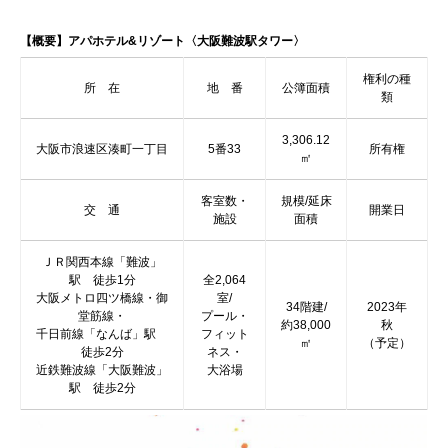
【概要】アパホテル&リゾート〈大阪難波駅タワー〉
権利の種
所 在
地 番
公簿面積
類
3,306.12
大阪市浪速区湊町一丁目
5番33
所有権
㎡
客室数・
規模/延床
交 通
開業日
施設
面積
ＪＲ関西本線「難波」
駅 徒歩1分
全2,064
大阪メトロ四ツ橋線・御
室/
34階建/
2023年
堂筋線・
プール・
約38,000
秋
千日前線「なんば」駅
フィット
㎡
（予定）
徒歩2分
ネス・
近鉄難波線「大阪難波」
大浴場
駅 徒歩2分