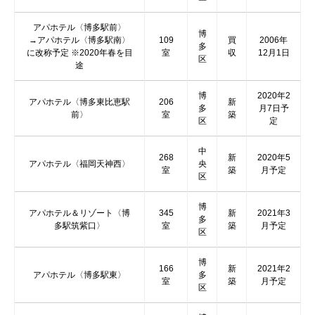
アパホテル〈博多駅前〉
博
→アパホテル〈博多駅南〉
109
買
2006年
多
に改称予定 ※2020年春を目
室
収
12月1日
区
途
博
2020年2
アパホテル〈博多東比恵駅
206
新
多
月7日予
前〉
室
築
区
定
中
268
新
2020年5
アパホテル〈福岡天神西〉
央
室
築
月予定
区
博
アパホテル＆リゾート〈博
345
新
2021年3
多
多駅筑紫口〉
室
築
月予定
区
博
166
新
2021年2
アパホテル〈博多駅東〉
多
室
築
月予定
区