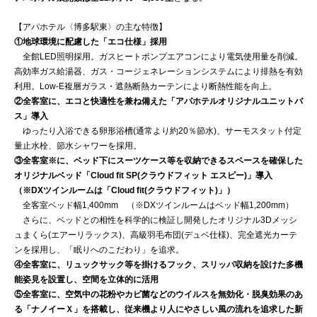
【アパホテル〈博多駅東〉の主な特徴】
①地球環境に配慮した「エコ仕様」採用
全館LED照明採用。ガスヒートポンプエアコンにより電気使用量を削減。
高効率ガス給湯器、ガス・コージェネレーションシステムにより排熱を有効
利用。Low-E複層ガラス・遮熱断熱カーテンにより断熱性能を向上。
②全客室に、エコと快適性を兼ね備えた「アパホテルオリジナルユニットバ
ス」導入
ゆったり入浴できる卵形浴槽(通常より約20％節水)、サーモスタット付定
量止水栓、節水シャワーを採用。
③全客室※に、ベッド下にスーツケース等を収納できるスペースを確保した
オリジナルベッド「Cloud fit SP(クラウドフィット エスピー)」導入
（※DXツインルームは「Cloud fit(クラウドフィット)」）
全客室ベッド幅1,400mm （※DXツインルームはベッド幅1,200mm）
さらに、ベッドとの相性を科学的に検証し開発したオリジナル3Dメッシ
ュまくら(エアーリラックス)、高級羽毛布団(デュベ仕様)、完全遮光カーテ
ンを採用し、「眠りへのこだわり」を追求。
④全客室に、リュックサック等を掛けるフック、スリッパ収納を設けた多機
能姿見を設置し、空間を立体的に活用
⑤全客室に、空気中の花粉やカビ菌などのウイルスを無効化・脱臭効果のあ
る「ナノイーＸ」を搭載し、従来機より人にやさしい風の流れを追求した新