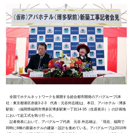
全国でホテルネットワークを展開する総合都市開発のアパグループ(本
社：東京都港区赤坂3-2-3 代表：元谷外志雄)は、本日、アパホテル〈博多
駅前〉（福岡県福岡市博多区博多駅東一丁目14-35（住居表示））の計画地
において起工式を執り行った。
記者発表において、アパグループ代表 元谷 外志雄は、「現在、福岡で
同時に8棟の新築ホテルの建築・設計を進めている。アパグループは2010年