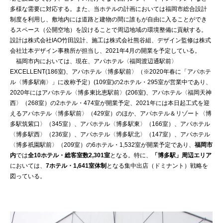
多様な需要に対応する。また、当ホテルの計画においては福岡市総合設計
制度を利用し、敷地内には道路と建物の間に誰もが自由に入ることができ
るスペース（公開空地）を設けることで周辺地域の環境整備に貢献する。
設計は株式会社IAO竹田設計、施工は株式会社熊谷組、デザイン監修は株式
会社辻本デザイン事務所が担当し、2021年4月の開業を予定している。
福岡市内においては、現在、アパホテル〈福岡渡辺通駅前〉
EXCELLENT(186室)、アパホテル〈博多駅前〉（※2020年春に「アパホテ
ル〈博多駅南〉」に改称予定）(109室)の2ホテル・295室が営業中であり、
2020年にはアパホテル〈博多東比恵駅前〉(206室)、アパホテル〈福岡天神
西〉（268室）の2ホテル・474室が開業予定、2021年には本日起工式を迎
えるアパホテル〈博多駅前〉（429室）のほか、アパホテル＆リゾート〈博
多駅筑紫口〉（345室）、アパホテル〈博多駅東〉（166室）、アパホテル
〈博多駅西〉（236室）、アパホテル〈博多駅北〉（147室）、アパホテル
〈博多祇園駅前〉（209室）の6ホテル・1,532室が開業予定であり、
福岡市
内
では
全10ホテル・総客室数2,301室
となる。特に、
「博多駅」周辺エリア
においては、
7ホテル・1,641室体制
となる集中出店（ドミナント）戦略を
図っている。