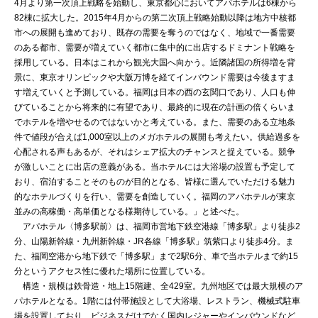
4月より第一次頂上戦略を始動し、東京都心においてアパホテルは6棟から
82棟に拡大した。2015年4月からの第二次頂上戦略始動以降は地方中核都
市への展開も進めており、既存の需要を奪うのではなく、地域で一番需要
のある都市、需要が増えていく都市に集中的に出店するドミナント戦略を
採用している。日本はこれから観光大国へ向かう。近隣諸国の所得増を背
景に、東京オリンピックや大阪万博を経てインバウンド需要は今後ますま
す増えていくと予測している。福岡は日本の西の玄関口であり、人口も伸
びていることから将来的に有望であり、最終的に現在の計画の倍くらいま
でホテルを増やせるのではないかと考えている。また、需要のある立地条
件で値段が合えば1,000室以上のメガホテルの展開も考えたい。供給過多を
心配される声もあるが、それはシェア拡大のチャンスと捉えている。競争
が激しいことに出店の意義がある。当ホテルには大浴場の設置も予定して
おり、宿泊することそのものが目的となる、皆様に選んでいただける魅力
的なホテルづくりを行い、需要を創造していく。福岡のアパホテルが東京
並みの高稼働・高単価となる様期待している。」と述べた。
アパホテル〈博多駅前〉は、福岡市営地下鉄空港線「博多駅」より徒歩2
分、山陽新幹線・九州新幹線・JR各線「博多駅」筑紫口より徒歩4分。ま
た、福岡空港から地下鉄で「博多駅」まで2駅6分、車で当ホテルまで約15
分というアクセス性に優れた場所に位置している。
構造・規模は鉄骨造・地上15階建、全429室。九州地区では最大規模のア
パホテルとなる。1階には付帯施設として大浴場、レストラン、機械式駐車
場を設置しており、ビジネスだけでなく国内レジャーやインバウンドなど