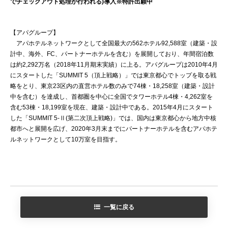
でチェックアウト処理が行われる)導入※特許出願中
【アパグループ】
アパホテルネットワークとして全国最大の562ホテル92,588室（建築・設
計中、海外、FC、パートナーホテルを含む）を展開しており、年間宿泊数
は約2,292万名（2018年11月期末実績）に上る。アパグループは2010年4月
にスタートした「SUMMIT 5（頂上戦略）」では東京都心でトップを取る戦
略をとり、東京23区内の直営ホテル数のみで74棟・18,258室（建築・設計
中を含む）を達成し、首都圏を中心に全国でタワーホテル4棟・4,262室を
含む53棟・18,199室を現在、建築・設計中である。2015年4月にスタート
した「SUMMIT 5-Ⅱ(第二次頂上戦略)」では、国内は東京都心から地方中核
都市へと展開を広げ、2020年3月末までにパートナーホテルを含むアパホテ
ルネットワークとして10万室を目指す。
一覧に戻る