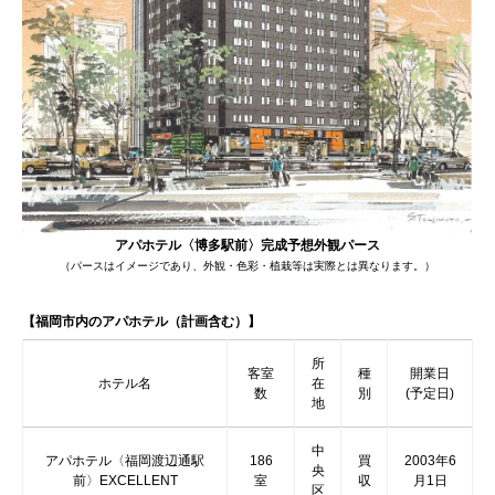
アパホテル〈博多駅前〉完成予想外観パース
（パースはイメージであり、外観・色彩・植栽等は実際とは異なります。）
【福岡市内のアパホテル（計画含む）】
所
客室
種
開業日
ホテル名
在
数
別
(予定日)
地
中
アパホテル〈福岡渡辺通駅
186
買
2003年6
央
前〉EXCELLENT
室
収
月1日
区