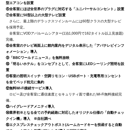
型エアコンを設置
⑥全客室にほぼ全世界のプラグに対応する「ユニバーサルコンセント」設置
⑦全客室に50型以上の大型テレビ設置
さらに、最上階のデラックスツインルームには60型クラスの大型テレビ
を採用予定。
全客室にVODアパルームシアター(1泊1,000円で162タイトル以上見放題)
完備。
⑧全客室のテレビ画面上に館内案内をデジタル表示した「アパテレビインフ
ォメーション」導入
⑨「BBCワールドニュース」を無料放映
⑩「明るいホテル」をコンセプトとして、全客室にLEDシーリング照明を設
置
⑪客室の照明スイッチ・空調リモコン・USBポート・充電専用コンセント
を全てベッド枕元に集約
⑫無料Wi-Fi接続サービス導入
ロビー及び全客室に通信速度とセキュリティ面で優れたWi-Fi無料接続完
備。
⑬ハイグレードアメニティ導入
⑭業界初※となる全ての予約経路に対応したオリジナル仕様の「自動チェッ
クイン機」導入 ※自社調べ
⑮エクスプレスチェックアウトポスト(ルームカードキーを投函すると自動