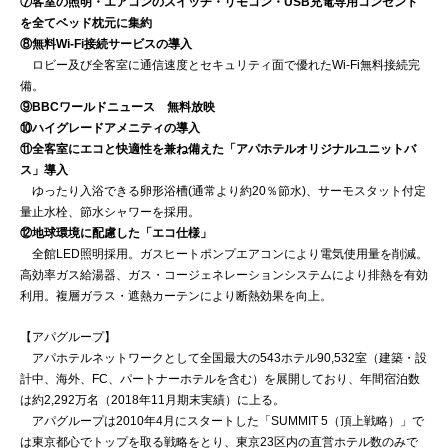
⑦客室の照明・エアコンのスイッチ・リモコン・USB充電専用コンセント
を全てベッド枕元に集約
⑧無料Wi-Fi接続サービスの導入
ロビー及び全客室に通信速度とセキュリティ面で優れたWi-Fi無料接続完
備。
⑨BBCワールドニュース 無料放映
⑩ハイグレードアメニティの導入
⑪全客室にエコと快適性を兼ね備えた「アパホテルオリジナルユニットバ
ス」導入
ゆったり入浴できる卵形浴槽(通常より約20％節水)、サーモスタット付定
量止水栓、節水シャワーを採用。
⑫地球環境に配慮した「エコ仕様」
全館LED照明採用。ガスヒートポンプエアコンにより電気使用量を削減。
高効率ガス給湯器、ガス・コージェネレーションシステムにより排熱を有効
利用。複層ガラス・遮熱カーテンにより断熱効果を向上。
【アパグループ】
アパホテルネットワークとして全国最大の543ホテル90,532室（建築・設
計中、海外、FC、パートナーホテルを含む）を展開しており、年間宿泊数
は約2,292万名（2018年11月期末実績）に上る。
アパグループは2010年4月にスタートした「SUMMIT 5（頂上戦略）」で
は東京都心でトップを取る戦略をとり、東京23区内の直営ホテル数のみで