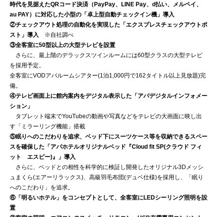
時代を見据えたQRコード決済（PayPay、LINE Pay、d払い、メルペイ、
au PAY）に対応した小型の「卓上型自動チェックイン機」導入
②チェックアウト処理の自動化を実現した「エクスプレスチェックアウトポ
スト」導入
※自社調べ
③全客室に50型以上の大型テレビを設置
さらに、最上階のデラックスツインルームには60型クラスの大型テレビ
を採用予定。
全客室にVODアパルームシアター(1泊1,000円で162タイトル以上見放題)完
備。
④テレビ画面上に館内案内をデジタル表示した「アパデジタルインフォメー
ション」
タブレット端末でYouTubeの動画や写真などをテレビの大画面に映し出
す「ミラーリング機能」搭載
⑤眠りへのこだわりを追求、ベッド下にスーツケース等を収納できるスペー
スを確保した「アパホテルオリジナルベッド『Cloud fit SP(クラウド フィ
ット エスピー)』」導入
さらに、ベッドとの相性を科学的に検証し開発したオリジナル3Dメッシ
ュまくら(エアーリラックス)、高級羽毛布団(デュベ仕様)を採用し、「眠り
へのこだわり」を追求。
⑥「明るいホテル」をコンセプトとして、全客室にLEDシーリング照明を設
置