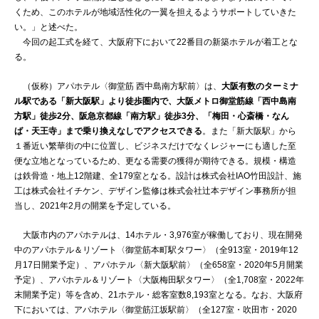
くため、このホテルが地域活性化の一翼を担えるようサポートしていきた
い。」と述べた。
今回の起工式を経て、大阪府下において22番目の新築ホテルが着工とな
る。
（仮称）アパホテル〈御堂筋 西中島南方駅前〉は、
大阪有数のターミナ
ル駅である「新大阪駅」より徒歩圏内で、大阪メトロ御堂筋線「西中島南
方駅」徒歩2分、阪急京都線「南方駅」徒歩3分、「梅田・心斎橋・なん
ば・天王寺」まで乗り換えなしでアクセスできる
。また「新大阪駅」から
１番近い繁華街の中に位置し、ビジネスだけでなくレジャーにも適した至
便な立地となっているため、更なる需要の獲得が期待できる。規模・構造
は鉄骨造・地上12階建、全179室となる。設計は株式会社IAO竹田設計、施
工は株式会社イチケン、デザイン監修は株式会社辻本デザイン事務所が担
当し、2021年2月の開業を予定している。
大阪市内のアパホテルは、14ホテル・3,976室が稼働しており、現在開発
中のアパホテル＆リゾート〈御堂筋本町駅タワー〉（全913室・2019年12
月17日開業予定）、アパホテル〈新大阪駅前〉（全658室・2020年5月開業
予定）、アパホテル＆リゾート〈大阪梅田駅タワー〉（全1,708室・2022年
末開業予定）等を含め、21ホテル・総客室数8,193室となる。なお、大阪府
下においては、アパホテル〈御堂筋江坂駅前〉（全127室・吹田市・2020