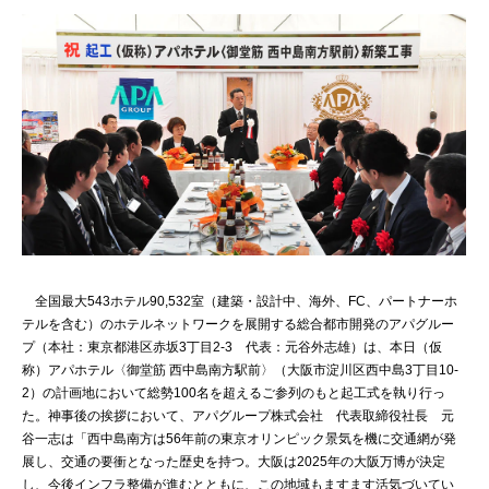
全国最大543ホテル90,532室（建築・設計中、海外、FC、パートナーホ
テルを含む）のホテルネットワークを展開する総合都市開発のアパグルー
プ（本社：東京都港区赤坂3丁目2-3 代表：元谷外志雄）は、本日（仮
称）アパホテル〈御堂筋 西中島南方駅前〉（大阪市淀川区西中島3丁目10-
2）の計画地において総勢100名を超えるご参列のもと起工式を執り行っ
た。神事後の挨拶において、アパグループ株式会社 代表取締役社長 元
谷一志は「西中島南方は56年前の東京オリンピック景気を機に交通網が発
展し、交通の要衝となった歴史を持つ。大阪は2025年の大阪万博が決定
し、今後インフラ整備が進むとともに、この地域もますます活気づいてい