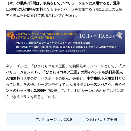
（木）の最終7日間は、仮装をしてアパリュージョンに来場すると、通常
1,500円の入場料が無料
となるキャンペーンを実施する（※2点以上の仮装
アイテムを身に着けて来場された方が対象）。
今シーズンは、「ひまわりコキア王国」の初開催キャンペーンとして、
「ア
パリュージョン2019」「ひまわりコキア王国」の両イベントを訪日外国人
入場無料
（入場の際、パスポートの提示が必要）、
小学生以下入場無料
とな
っている。その他、シーズン中何度でも入場可能な
シーズンパス
や、
両イベ
ントのセット券も2,000円
で販売しており、利用シーンに合わせてお得に滞
在できるプランを用意している。
アパリュージョン2019
ひまわりコキア王国