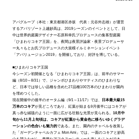
アパグループ（本社：東京都港区赤坂 代表：元谷外志雄）が運営
するアパリゾート上越妙高は、2019シーズンのイベントとして、日
中は世界的庭園デザイナー石原和幸氏プロデュースの集客型庭園
「ひまわりコキア王国」を、夜間は夜景評論家・夜景プロデューサ
ー丸々もとお氏プロデュースの大規模イルミネーションイベント
「アパリュージョン2019」を開催しており、好評を博している。
■ひまわりコキア王国
今シーズン初開催となる「ひまわりコキア王国」は、前半のサマー
編（8/10～8/31）で、ジャンボひまわりやマティスのひまわりな
ど、日本では珍しい品種を含めた27品種100万本のひまわりが園内
を埋めつくした。
現在開催中の後半のオータム編（9/1～11/17）では、
日本最大級15
万本のコキア
が見どころであり、紅葉が始まる9月後半にはコキアが
真っ赤な絨毯のように一面に広がる壮観な光景が見られる。
10月中
旬から11月上旬頃は、コキアが紅葉から黄金色に移ろいゆくグラデ
ーションの色合いも魅力的
である。また、園内のチャペルを改装し
た「ガーデンチャペルカフェ Mon Ami」では、一面のコキアと妙高
山を望みながら、豪華なアフタヌーンティーを楽しむことができ