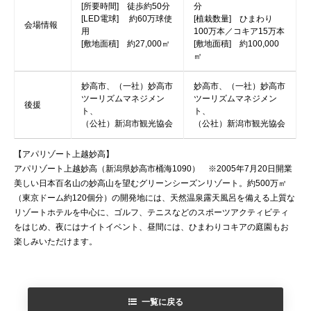
[所要時間] 徒歩約50分
分
[LED電球] 約60万球使
[植栽数量] ひまわり
会場情報
用
100万本／コキア15万本
[敷地面積] 約27,000㎡
[敷地面積] 約100,000
㎡
妙高市、（一社）妙高市
妙高市、（一社）妙高市
ツーリズムマネジメン
ツーリズムマネジメン
後援
ト、
ト、
（公社）新潟市観光協会
（公社）新潟市観光協会
【アパリゾート上越妙高】
アパリゾート上越妙高（新潟県妙高市桶海1090） ※2005年7月20日開業
美しい日本百名山の妙高山を望むグリーンシーズンリゾート。約500万㎡
（東京ドーム約120個分）の開発地には、天然温泉露天風呂を備える上質な
リゾートホテルを中心に、ゴルフ、テニスなどのスポーツアクティビティ
をはじめ、夜にはナイトイベント、昼間には、ひまわりコキアの庭園もお
楽しみいただけます。
一覧に戻る