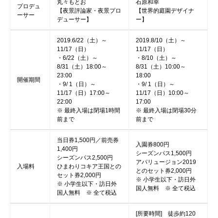
丸々もとお
石原和幸
プロデュ
【夜景評論家・夜景プロ
【世界的庭園デザイナ
ーサー
デューサー】
ー】
2019.6/22（土）～
2019.8/10（土）～
11/17（日）
11/17（日）
・6/22（土）～
・8/10（土）～
8/31（土）18:00～
8/31（土）10:00～
23:00
18:00
開催期間
・9/ 1（日）～
・9/ 1（日）～
11/17（日）17:00～
11/17（日）10:00～
22:00
17:00
※ 最終入場は閉場1時間
※ 最終入場は閉場30分
前まで
前まで
当日券1,500円／前売券
入園券800円
1,400円
シーズンパス1,500円
シーズンパス2,500円
アパリュージョン2019
入場料
ひまわりコキア王国との
とのセット券2,000円
セット券2,000円
※ 小学生以下・訪日外
※ 小学生以下・訪日外
国人無料 ※ 全て税込
国人無料 ※ 全て税込
[所要時間] 徒歩約120